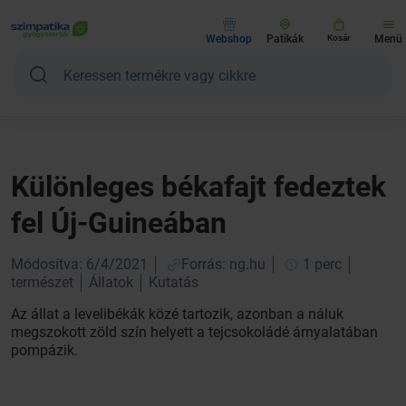
Webshop
Patikák
Kosár
Menü
Különleges békafajt fedeztek
fel Új-Guineában
Módosítva: 6/4/2021
Forrás: ng.hu
1 perc
természet
Állatok
Kutatás
Az állat a levelibékák közé tartozik, azonban a náluk
megszokott zöld szín helyett a tejcsokoládé árnyalatában
pompázik.