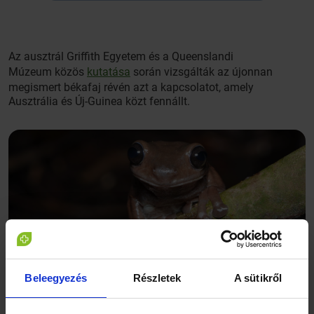
Az ausztrál Griffith Egyetem és a Queenslandi
Múzeum közös
kutatása
során vizsgálták az újonnan
megismert békafaj révén azt a kapcsolatot, amely
Ausztrália és Új-Guinea közt fennállt.
Beleegyezés
Részletek
A sütikről