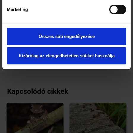
állandóan szárazföldi összeköttetésben álltak egymással,
és bár Új-Guineát az esőerdők, Észak-Ausztráliát pedig a
Marketing
szavannák jellemzik, számos élőlénycsoporton osztozik a
két terület. A genetikai vizsgálatok alapján a csokoládészínű
béka és zöld ausztrál rokona közt 5,3-2,6 millió éve még
aktív kapcsolat állt fenn. Ez azt is jelenti, hogy ekkor még az
Összes süti engedélyezése
észak-ausztrál és a dél-új-guineai élőhelyek megszakítás
nélküli egységet alkottak.
Kizárólag az elengedhetetlen sütiket használja
Kapcsolódó cikkek