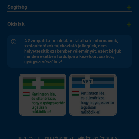
Segítség
Oldalak
A Szimpatika.hu oldalain található információk,
szolgáltatások tájékoztató jellegűek, nem
helyettesítik szakember véleményét, ezért kérjük
minden esetben forduljon a kezelőorvosához,
gyógyszerészéhez!
© 2025 PHOENIX Pharma Zrt. Minden jog fenntartva.