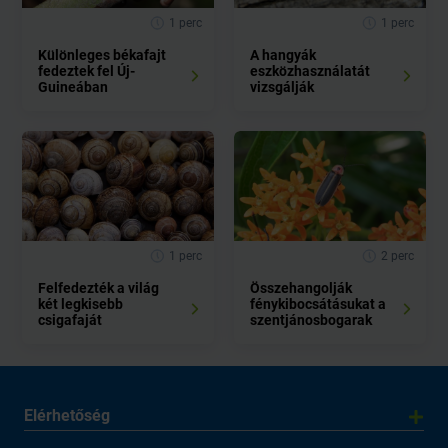
1 perc
1 perc
Különleges békafajt
A hangyák
fedeztek fel Új-
eszközhasználatát
Guineában
vizsgálják
1 perc
2 perc
Felfedezték a világ
Összehangolják
két legkisebb
fénykibocsátásukat a
csigafaját
szentjánosbogarak
Elérhetőség