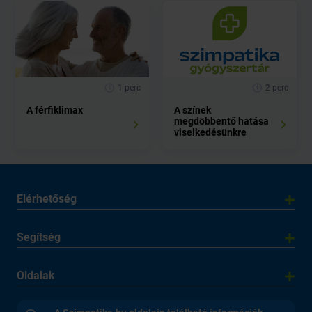
1 perc
2 perc
A férfiklimax
A színek
megdöbbentő hatása
viselkedésünkre
Elérhetőség
Segítség
Oldalak