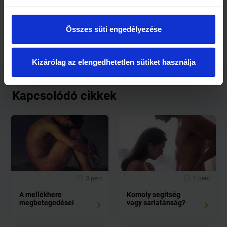
Noha izgatólag hat az egész központi idegrendszeri
területre, mellékhatásai rángások, izomgörcsök, illetve arc-
és nyakmerevség formájában jelentkezhetnek.
Összes süti engedélyezése
Kizárólag az elengedhetetlen sütiket használja
Kapcsolódó cikkek
3 perc
1 perc
A mellékhere
Komoly segítség
megbetegedései
vagy sarlatánság?