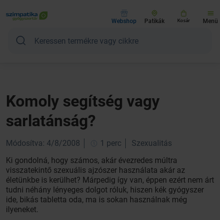
Webshop
Patikák
Kosár
Menü
Komoly segítség vagy
sarlatánság?
Módosítva: 4/8/2008
1 perc
Szexualitás
Ki gondolná, hogy számos, akár évezredes múltra
visszatekintő szexuális ajzószer használata akár az
életünkbe is kerülhet? Márpedig így van, éppen ezért nem árt
tudni néhány lényeges dolgot róluk, hiszen kék gyógyszer
ide, bikás tabletta oda, ma is sokan használnak még
ilyeneket.