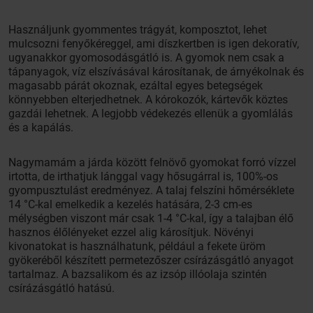
Használjunk gyommentes trágyát, komposztot, lehet
mulcsozni fenyőkéreggel, ami díszkertben is igen dekoratív,
ugyanakkor gyomosodásgátló is. A gyomok nem csak a
tápanyagok, víz elszívásával károsítanak, de árnyékolnak és
magasabb párát okoznak, ezáltal egyes betegségek
könnyebben elterjedhetnek. A kórokozók, kártevők köztes
gazdái lehetnek. A legjobb védekezés ellenük a gyomlálás
és a kapálás.
Nagymamám a járda között felnövő gyomokat forró vízzel
irtotta, de irthatjuk lánggal vagy hősugárral is, 100%-os
gyompusztulást eredményez. A talaj felszíni hőmérséklete
14 °C-kal emelkedik a kezelés hatására, 2-3 cm-es
mélységben viszont már csak 1-4 °C-kal, így a talajban élő
hasznos élőlényeket ezzel alig károsítjuk. Növényi
kivonatokat is használhatunk, például a fekete üröm
gyökeréből készített permetezőszer csírázásgátló anyagot
tartalmaz. A bazsalikom és az izsóp illóolaja szintén
csírázásgátló hatású.