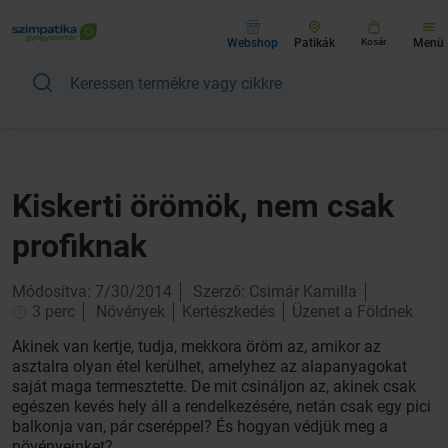
Webshop
Patikák
Kosár
Menü
Kiskerti örömök, nem csak
profiknak
Módosítva: 7/30/2014
Szerző: Csimár Kamilla
3 perc
Növények
Kertészkedés
Üzenet a Földnek
Akinek van kertje, tudja, mekkora öröm az, amikor az
asztalra olyan étel kerülhet, amelyhez az alapanyagokat
saját maga termesztette. De mit csináljon az, akinek csak
egészen kevés hely áll a rendelkezésére, netán csak egy pici
balkonja van, pár cseréppel? És hogyan védjük meg a
növényeinket?