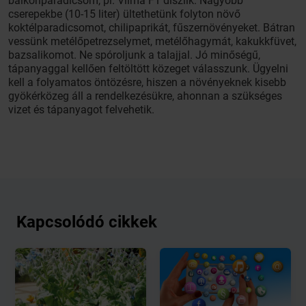
balkonparadicsom, pl. Vilma F1 díszlik. Nagyobb
cserepekbe (10-15 liter) ültethetünk folyton növő
koktélparadicsomot, chilipaprikát, fűszernövényeket. Bátran
vessünk metélőpetrezselymet, metélőhagymát, kakukkfüvet,
bazsalikomot. Ne spóroljunk a talajjal. Jó minőségű,
tápanyaggal kellően feltöltött közeget válasszunk. Ügyelni
kell a folyamatos öntözésre, hiszen a növényeknek kisebb
gyökérközeg áll a rendelkezésükre, ahonnan a szükséges
vizet és tápanyagot felvehetik.
Kapcsolódó cikkek