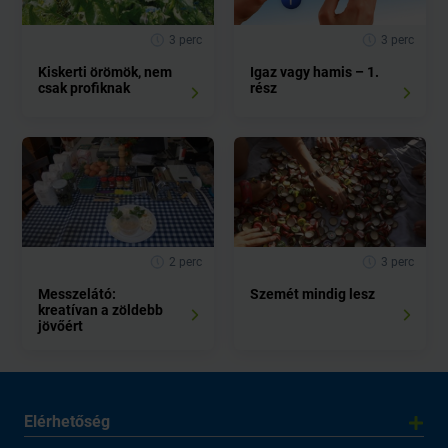
3 perc
3 perc
Kiskerti örömök, nem
Igaz vagy hamis – 1.
csak profiknak
rész
2 perc
3 perc
Messzelátó:
Szemét mindig lesz
kreatívan a zöldebb
jövőért
Elérhetőség