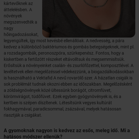
kártevőknek az
áttelelésben. A
növények
megszenvedték a
nagy
hőingadozásokat,
legyengültek, így most kevésbé ellenállóak. A nedvesség, a pára
kedvez a különböző baktériumos és gombás betegségeknek, mint pl.
a rozsdagombák, peronoszpóra, szürkepenész. Fontos, hogy a
kiskertben a fertőzött részeket eltávolítsuk és megsemmisítsük.
Erősítsük a növényeinket csalán- és zsurlófőzettel, komposztlével. A
levéltetvek ellen megelőzéssel védekezzünk, a biogazdálkodásokban
is használható a Vektafid A nevű rovarölő szer. A házatlan csigák is
sok problémát tudnak okozni ebben az időszakban. Megelőzésként
a zöldségnövények közé ültessünk borágót, citromfüvet,
körömvirágot, tüdőfüvet. Ezek egyben gyógynövények is, és a
kertben is szépen díszítenek. Létesítsünk vegyes kultúrát
fokhagymával, paradicsommal, zsázsával, melyek hatásosan
riasztják a csigákat.
A gyomoknak nagyon is kedvez az esős, meleg idő. Mi a
hatásos módszer ellenük?