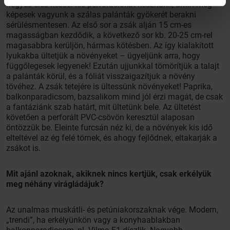
hegyes éles késsel kis perforációkat készítünk, amin még
képesek vagyunk a szálas palánták gyökerét berakni
sérülésmentesen. Az első sor a zsák alján 15 cm-es
magasságban kezdődik, a következő sor kb. 20-25 cm-rel
magasabbra kerüljön, hármas kötésben. Az így kialakított
lyukakba ültetjük a növényeket – ügyeljünk arra, hogy
függőlegesek legyenek! Ezután ujjunkkal tömörítjük a talajt
a palánták körül, és a fóliát visszaigazítjuk a növény
tövéhez. A zsák tetejére is ültessünk növényeket! Paprika,
balkonparadicsom, bazsalikom mind jól érzi magát, de csak
a fantáziánk szab határt, mit ültetünk bele. Az ültetést
követően a perforált PVC-csövön keresztül alaposan
öntözzük be. Eleinte furcsán néz ki, de a növények kis idő
elteltével az ég felé törnek, és ahogy fejlődnek, eltakarják a
zsákot is.
Mit ajánl azoknak, akiknek nincs kertjük, csak erkélyük
meg néhány virágládájuk?
Az unalmas muskátli- és petúniakorszaknak vége. Modern,
„trendi”, ha erkélyünkön vagy a konyhaablakban