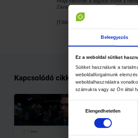
Hogy kerülnek a legjobb íróink a nehé
Závada Pál mesélt nekünk - a mesék 
{Ti6b4caZy-k}
Beleegyezés
Ez a weboldal sütiket haszn
Sütiket használunk a tartal
weboldalforgalmunk elemzésé
Kapcsolódó cikkek
weboldalhasználatra vonatko
számukra vagy az Ön által h
Hozzájárulás
Elengedhetetlen
kiválasztása
1 perc
1 perc