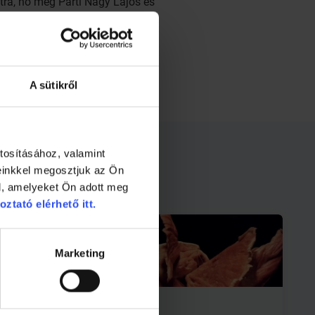
etra, no meg Parti Nagy Lajos és
A sütikről
tosításához, valamint
einkkel megosztjuk az Ön
l, amelyeket Ön adott meg
oztató elérhető itt.
Marketing
1 perc