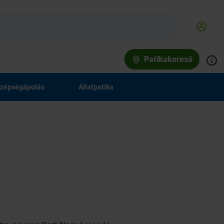
Patikakereső
zépségápolás
Állatpatika