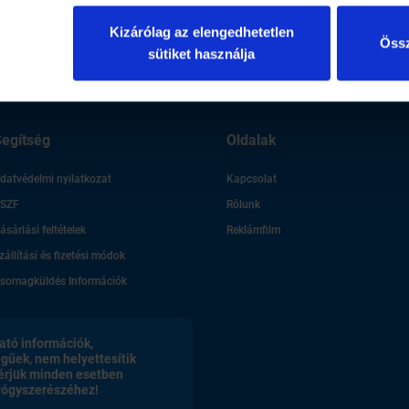
xi!
Címlapon: Gera Marina Emmy
díjas színésznő
Kizárólag az elengedhetetlen
Össz
sütiket használja
egítség
Oldalak
datvédelmi nyilatkozat
Kapcsolat
SZF
Rólunk
ásárlási feltételek
Reklámfilm
zállítási és fizetési módok
somagküldés Információk
ató információk,
egűek, nem helyettesítik
érjük minden esetben
gyógyszerészéhez!