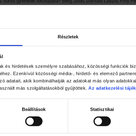
z sorsú gyerekek iskolájába? Berg Judit, Darvasi László, Finy P
fontosságáról.
Részletek
ál
mak és hirdetések személyre szabásához, közösségi funkciók biz
hez. Ezenkívül közösségi média-, hirdető- és elemező partner
zó adatait, akik kombinálhatják az adatokat más olyan adatokka
asznált más szolgáltatásokból gyűjtöttek.
Az adatkezelési tájék
Beállítások
Statisztikai
1 perc