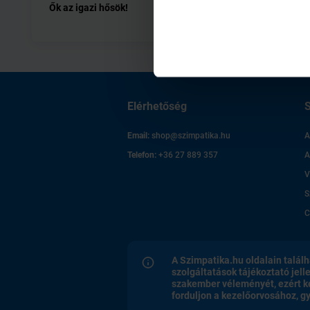
Ők az igazi hősök!
Légy sze
Elérhetőség
S
Email:
shop@szimpatika.hu
A
Telefon:
+36 27 889 357
A
V
S
C
A Szimpatika.hu oldalain találh
szolgáltatások tájékoztató jell
szakember véleményét, ezért k
forduljon a kezelőorvosához, 