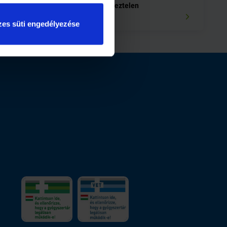
-
Nézegessen meztelen
embereket!
es süti engedélyezése