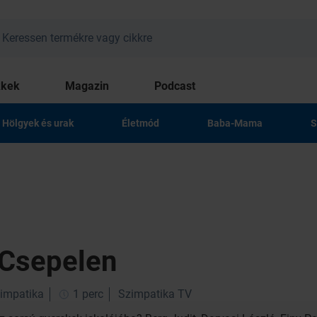
kkek
Magazin
Podcast
Hölgyek és urak
Életmód
Baba-Mama
S
 Csepelen
zimpatika
1 perc
Szimpatika TV