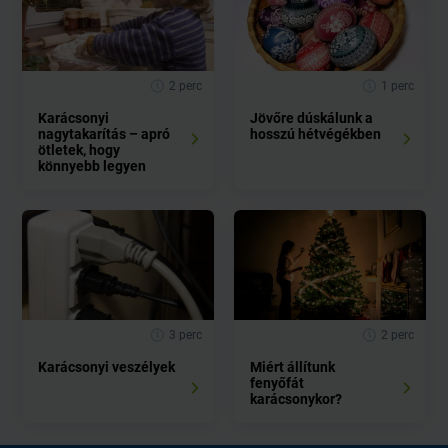
2 perc
1 perc
Karácsonyi
Jövőre dúskálunk a
nagytakarítás – apró
hosszú hétvégékben
ötletek, hogy
könnyebb legyen
3 perc
2 perc
Karácsonyi veszélyek
Miért állítunk
fenyőfát
karácsonykor?