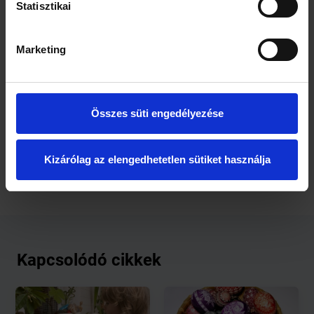
Statisztikai
Okosan kímélhetjük magunkat, ha mindig odafigyelünk
a feladatokra takarításkor – sose mászkáljunk például
üres kézzel ide-oda, használjunk ki minden utat, hogy
Marketing
valamit a helyére vigyünk. Készítsünk kezünk ügyébe
egy kis szeméttartót, hogy abba gyűjthessük, amit ki
akarunk dobni, vagy például legyen nálunk több tisztító
kendő, takarító rongy, hogy ne kelljen időt vesztegetni
az örökös rongymosásra.
Összes süti engedélyezése
Forrás: Szőke Mária, https://www.ezmegazin.hu
Kizárólag az elengedhetetlen sütiket használja
Kapcsolódó cikkek