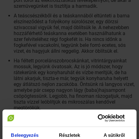
port töröl az elektrosztatikus tévéképernyőn, de akár a
szemüvegünket is tisztítja a harmadik.
A teáscsészékből és a teáskannából eltünteti a barna
elszíneződést a folyékony súrolószer, egy dörzsi
szivaccsal vigyük fel, majd öblítsük le. A nehezebben
hozzáférhető teáskanna esetében használhatunk a
szer felviteléhez régi fogkefét is. Ha nincs időnk a
fogkefével vacakolni, tegyünk bele forró ecetes, sós
vizet, és hagyjuk állni reggelig. Akkor öblítsük el.
Ha féltett porcelánszobrocskánkat, vitrintárgyainkat
mossuk, legyünk óvatosak. Az is jó módszer, hogy
rátekerünk egy konyharuhát és vízbe merítjük, de ha
látni akarjuk, tiszta-e már, tegyük konyharuha helyett
egy átlátszó nejlon zacskóba. Öntsünk rá langyos vizet,
amelybe pár csepp nagyon lágy (baba)hajsampont
csöpögtessünk. Legjobb, ha finoman rázogatjuk, majd
tiszta vízzel leöblítjük és mikroszálas kendővel
megtöröljük.
Ha a fából készült függönykarika fénytelen és nem
csúszik rendesen a rúdján, bútorpasztával kenjük át,
mintha új lenne, úgy csillog majd.
Beleegyezés
Részletek
A sütikről
Ha nem is mászhat kutyánk a bútorra, a szőre azért