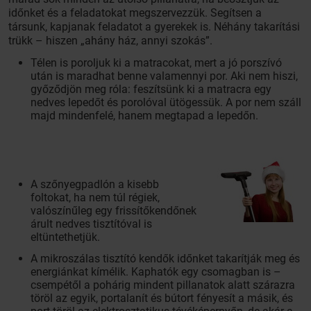
időnket és a feladatokat megszervezzük. Segítsen a
társunk, kapjanak feladatot a gyerekek is. Néhány takarítási
trükk – hiszen „ahány ház, annyi szokás”.
Télen is poroljuk ki a matracokat, mert a jó porszívó
után is maradhat benne valamennyi por. Aki nem hiszi,
győződjön meg róla: feszítsünk ki a matracra egy
nedves lepedőt és porolóval ütögessük. A por nem száll
majd mindenfelé, hanem megtapad a lepedőn.
A szőnyegpadlón a kisebb
foltokat, ha nem túl régiek,
valószínűleg egy frissítőkendőnek
árult nedves tisztítóval is
eltüntethetjük.
A mikroszálas tisztító kendők időnket takarítják meg és
energiánkat kímélik. Kaphatók egy csomagban is –
csempétől a pohárig mindent pillanatok alatt szárazra
töröl az egyik, portalanít és bútort fényesít a másik, és