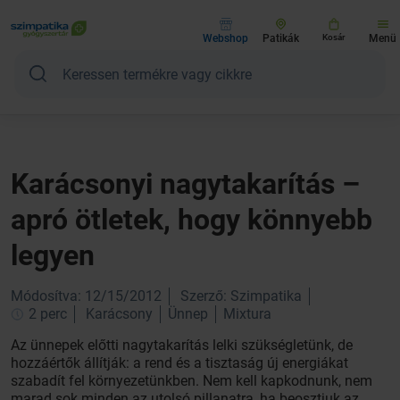
Webshop
Patikák
Kosár
Menü
Karácsonyi nagytakarítás –
apró ötletek, hogy könnyebb
legyen
Módosítva: 12/15/2012
Szerző: Szimpatika
2 perc
Karácsony
Ünnep
Mixtura
Az ünnepek előtti nagytakarítás lelki szükségletünk, de
hozzáértők állítják: a rend és a tisztaság új energiákat
szabadít fel környezetünkben. Nem kell kapkodnunk, nem
marad sok minden az utolsó pillanatra, ha beosztjuk az