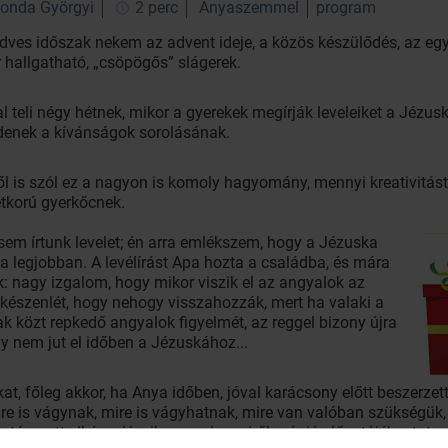
zonda Györgyi
2 perc
Anyaszemmel
program
dves időszak nekem az advent ideje, a közös készülődés, az együt
r hallgatható, „csöpögős” slágerek.
 teli négy hétnek, mikor a gyerekek megírják leveleiket a Jézus
ezdenek a kívánságok sorolásának.
ől is szól ez a nagyon is komoly hagyomány, mennyi kreativitást
etkorú gyerkőcnek.
m írtunk levelet; én arra emlékszem, hogy a Jézuska
 legjobban. A levélírást Apa hozta a családba, és mára
: nagy izgalom, hogy mikor viszik el az angyalok az
 készenlét, hogy nehogy visszahozzák, mert ha valaki a
k közt repkedő angyalok figyelmét, az reggel bizony újra
 így nem jut el időben a Jézuskához...
t, főleg akkor, ha Anya időben, jóval karácsony előtt beszerze
ire is vágynak, mire is vágyhatnak, mire van valóban szükségük,
ározott elképzeléseik vannak, amiről már jó előre tájékoztatnak 