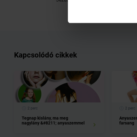
Kapcsolódó cikkek
2 perc
2 perc
Tegnap kislány, ma meg
Anyaszem
nagylány &#8211; anyaszemmel
farsang