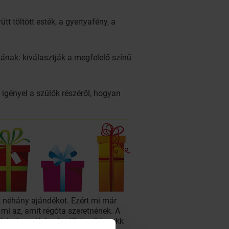
t töltött esték, a gyertyafény, a
kának: kiválasztják a megfelelő színű
 igényel a szülők részéről, hogyan
tt néhány ajándékot. Ezért mi már
 mi az, amit régóta szeretnének. A
is, így náluk a levélírás pikk-pakk