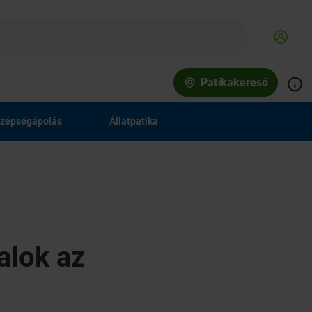
Patikakereső
zépségápolás
Állatpatika
alok az