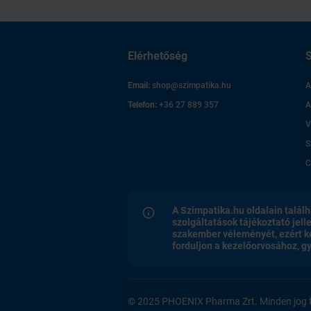
Elérhetőség
S
Email:
shop@szimpatika.hu
A
Telefon:
+36 27 889 357
A
V
S
C
A Szimpatika.hu oldalain találh
szolgáltatások tájékoztató jell
szakember véleményét, ezért k
forduljon a kezelőorvosához, 
© 2025 PHOENIX Pharma Zrt. Minden jog f