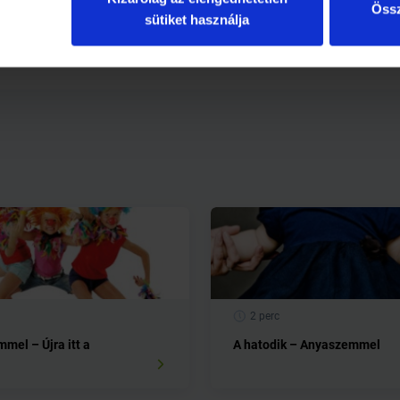
Össz
sütiket használja
2 perc
mel – Újra itt a
A hatodik – Anyaszemmel