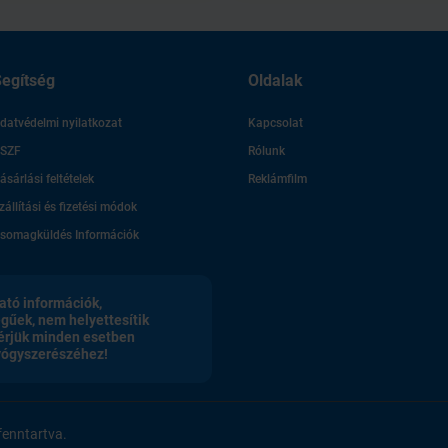
egítség
Oldalak
datvédelmi nyilatkozat
Kapcsolat
SZF
Rólunk
ásárlási feltételek
Reklámfilm
zállítási és fizetési módok
somagküldés Információk
ató információk,
egűek, nem helyettesítik
érjük minden esetben
gyógyszerészéhez!
enntartva.