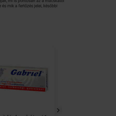
dják, mi is pontosan az a macskától
és mik a fertőzés jelei, későbbi