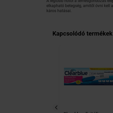
A legtöbb nőtől a terhesgondozás ele
elkapható betegség, amitől óvni kell 
káros hatásai.
Kapcsolódó termékek