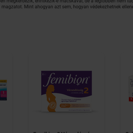
jén megkérdezik, érintkezik-e macskával, de a legtöbben nem tu
a magzatot. Mint ahogyan azt sem, hogyan védekezhetnek ellene 