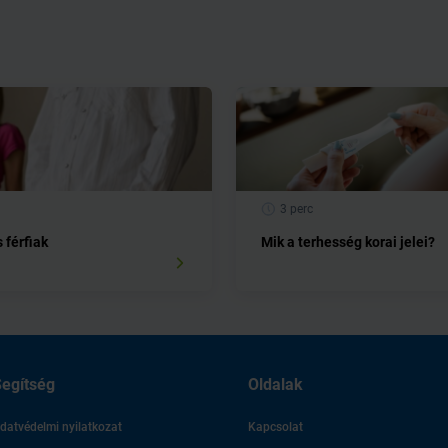
3 perc
 férfiak
Mik a terhesség korai jelei?
egítség
Oldalak
datvédelmi nyilatkozat
Kapcsolat