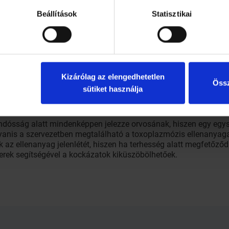
IDS.
Beállítások
Statisztikai
lehet a méhlepényen átjutó parazita: vetélést, halvaszületést o
eges fertőződése, annál súlyosabbak lehetnek a következmény
 halálát a fertőzés, ám hónapokkal vagy évekkel később, a me
ideghártyájának gyulladása, vízfejűség, szellemi visszamradott
lazmózis előfordulási gyakorisága mindössze 0,2 százalék.
Kizárólag az elengedhetetlen
y kerüljünk minden olyan helyzetet, ami során a fertőzött béls
Össz
sütiket használja
 érintkezését. Az alom cseréjéhez és kertészkedéshez (mivel a m
űt, valamint kerüljük a félig nyers, nem rendesen átsült húsok 
andósság alatt mindenképpen jelezze orvosának, hiszen egy egys
ugyanis a szervezetben megtalálható a toxoplazmózis ellenanyaga
k az ellenanyag jelenlétét, hiszen ha terhesség alatt megfetőz
erek segítségével a kockázatok kiküszöbölhetőek.