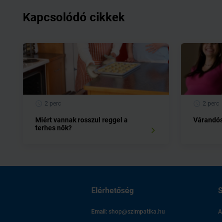
Kapcsolódó cikkek
2 perc
2 perc
Miért vannak rosszul reggel a
Várandós
terhes nők?
Elérhetőség
S
Email:
shop@szimpatika.hu
A