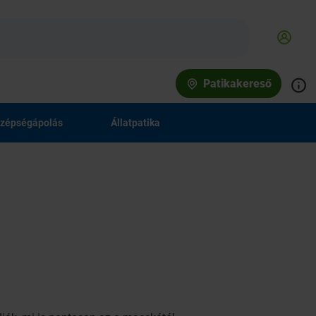
Patikakereső
zépségápolás
Állatpatika