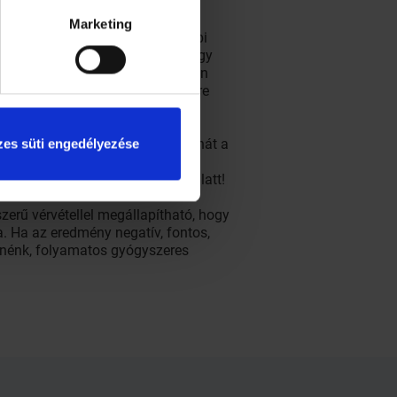
Marketing
kozhat. A terhesség minél korábbi
ek. A későbbi szakaszban már nagy
gszületett gyermek szervezetében
ság). Az ilyen esetek szerencsére
ár a szervezetünkbe kerülhet, tehát a
es süti engedélyezése
acska ürüléke a kerti földben
fogyasztását a terhesség ideje alatt!
zerű vérvétellel megállapítható, hogy
. Ha az eredmény negatív, fontos,
ődnénk, folyamatos gyógyszeres