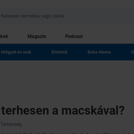
kkek
Magazin
Podcast
Hölgyek és urak
Életmód
Baba-Mama
S
 terhesen a macskával?
Terhesség