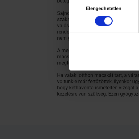
betegségek esetén, mint például az A
Hozzájárulás
Elengedhetetlen
kiválasztása
Sajnos a magzat számára is végzetes 
szakaszában történik az anya elsődl
valószínűséggel nem okozza a magzat
rendellenességeket okozhatnak (szem 
nem gyakoriak, a veleszületett toxop
A megelőzés szempontjából fontos, hog
macska puszilgatását, arcunkkal való
megtalálható), használjunk gumikeszty
Ha valaki otthon macskát tart, a vár
voltunk-e már fertőzöttek, ilyenkor 
hogy kéthavonta ismételten vizsgáljá
kezelésre van szükség. Ezen gyógysz