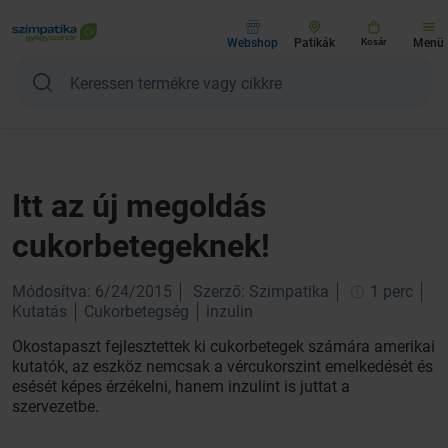
Webshop
Patikák
Kosár
Menü
Itt az új megoldás
cukorbetegeknek!
Módosítva: 6/24/2015
Szerző: Szimpatika
1 perc
Kutatás
Cukorbetegség
inzulin
Okostapaszt fejlesztettek ki cukorbetegek számára amerikai
kutatók, az eszköz nemcsak a vércukorszint emelkedését és
esését képes érzékelni, hanem inzulint is juttat a
szervezetbe.