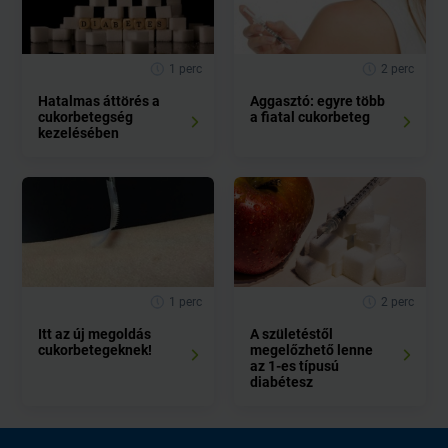
1 perc
2 perc
Hatalmas áttörés a
Aggasztó: egyre több
cukorbetegség
a fiatal cukorbeteg
kezelésében
1 perc
2 perc
Itt az új megoldás
A születéstől
cukorbetegeknek!
megelőzhető lenne
az 1-es típusú
diabétesz