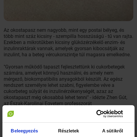
Az okostapasz nem nagyobb, mint egy postai bélyeg, és
több mint száz kicsiny - szempilla hosszúságú - tű van rajta.
Ezekben a mikrotűkben kicsiny glükózérzékelő enzim- és
inzulinraktárak vannak, amelyek gyorsan kibocsátják az
inzulint, ha a beteg vércukorszintje túl magasra emelkedne.
"Gyorsan működő tapaszt fejlesztettünk ki cukorbetegek
számára, amelyet könnyű használni, és amely nem
mérgező, biokompatibilis anyagokból készült. Az egész
rendszert személyre lehet szabni, figyelembe véve a
cukorbeteg súlyát és inzulinérzékenységét, azaz az
okostapaszt még okosabbá lehet tenni" - idézte Zhen Gút,
az Észak-Karolinai Egyetem professzorát
a The Daily Telegraph brit napilap
.
Az 1-es típusú cukorbetegek és az előrehaladott állapotban
lévő 2-es típusú cukorbetegek kénytelen naponta
Beleegyezés
Részletek
A sütikről
rendszeresen mérni vércukorszintjüket és szinten tartása