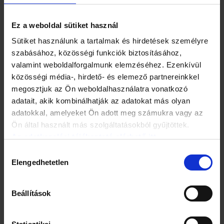
érdekében inzulininjekciókat beadni maguknak, ez a
módszer azonban fájdalmas és nem pontos.
Ez a weboldal sütiket használ
Sütiket használunk a tartalmak és hirdetések személyre
szabásához, közösségi funkciók biztosításához,
valamint weboldalforgalmunk elemzéséhez. Ezenkívül
közösségi média-, hirdető- és elemező partnereinkkel
megosztjuk az Ön weboldalhasználatra vonatkozó
adatait, akik kombinálhatják az adatokat más olyan
adatokkal, amelyeket Ön adott meg számukra vagy az
Ön által használt más szolgáltatásokból gyűjtöttek.
Az adatkezelési tájékoztató elérhető itt.
Hozzájárulás
Elengedhetetlen
kiválasztása
"A nem megfelelő mennyiségű inzulin jelentős
Beállítások
komplikációkat okozhat, mint például vakság és
végtagamputálás, és még borzalmasabb következményei
lehetnek, mint a diabetikus kóma vagy halál" - mondta John