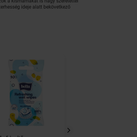
ők a kismamákat is nagy szeretettel
erhesség ideje alatt bekövetkező