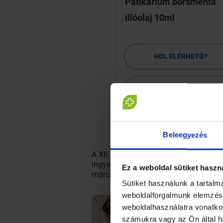
ne Total Care Teeth
Patikárium borsmenta
ion szájvíz 250ml
illóolaj 10ml
HOL ELÉRHETŐ?
HOL ELÉRHETŐ?
RÉSZLETEK
RÉSZLETEK
Beleegyezés
A XII. kerületi fogászati rendelő ha
ingyenesen megvizsgáltathatják foga
Ez a weboldal sütiket haszn
március 26-án, szombaton 10 és 15 ór
Sütiket használunk a tartal
weboldalforgalmunk elemzésé
weboldalhasználatra vonatko
számukra vagy az Ön által h