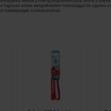
rőnapjához érkezik a PreFog programsorozata, ahova a szervez
 fogászati szűrés elengedhetetlen fontossággal bír, ugyanis a t
 ínybetegségek is kialakulhatnak.