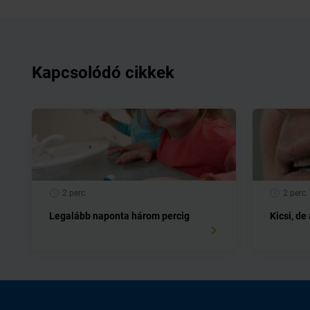
Kapcsolódó cikkek
2 perc
2 perc
Legalább naponta három percig
Kicsi, de