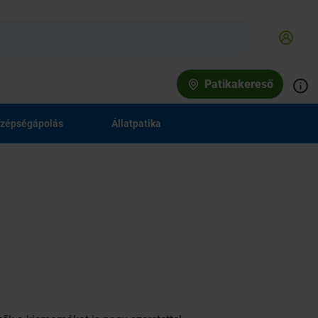
Patikakereső
zépségápolás
Állatpatika