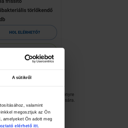
la frissítő
Blend-a-dent
ibakteriális törlőkendő
műfogsorrögzítő kr
 db
neutral 47g
HOL ELÉRHETŐ?
HOL ELÉRHETŐ
RÉSZLETEK
RÉSZLETEK
A sütikről
hol a rendezvényre látogatók
a program szakértőitől. Az eseményre
jt fogaik állapotának kivizsgálására.
tosításához, valamint
einkkel megosztjuk az Ön
l, amelyeket Ön adott meg
oztató elérhető itt.