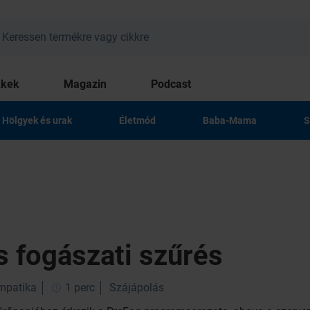
kkek
Magazin
Podcast
Hölgyek és urak
Életmód
Baba-Mama
S
s fogászati szűrés
impatika
1 perc
Szájápolás