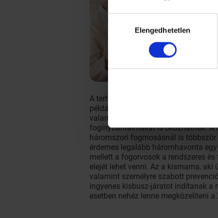
Hozzájárulás
Elengedhetetlen
kiválasztása
A terhes kismamáknak a várandóság 9
például jobban oda kell figyelniük a t
valamint bőrük és fogaik védelmére. 
fogínybántalmakat is okozhatnak. A 
háromszori fogmosásnál is többször 
érdemes legalább háromhavonta egy f
mellett a fogorvosok a rendszeres és
elejét lehet venni. Az a kismama, aki
valamint személyre szabott prevenci
ingyenes kisbusz-járatot indítanak a
esetben nehéz lenne megközelíteni a XI