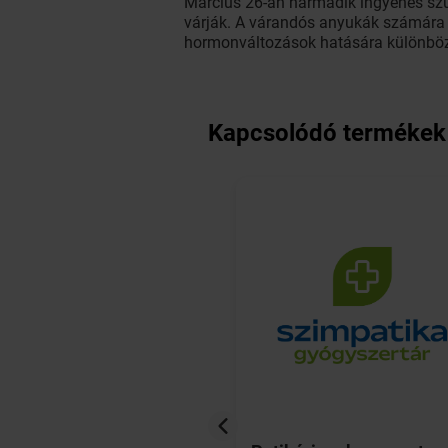
Március 26-án harmadik ingyenes szű
várják. A várandós anyukák számára a
hormonváltozások hatására különböző
Kapcsolódó termékek