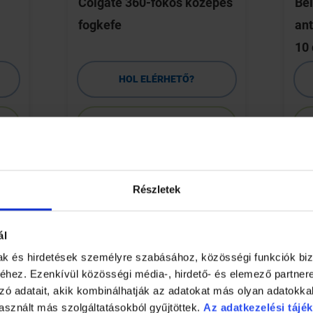
Colgate 360-fokos közepes
Bel
fogkefe
ant
10
HOL ELÉRHETŐ?
RÉSZLETEK
Részletek
rmadik alkalommal rendezi meg nagysikerű PreFog szűrőnapját, a
ikat és személyre szabott szájhigiéniás tanácsokat kaphatnak 
ál
a között kerül sor, ami a kismamáknak is kiváló lehetőséget nyú
mak és hirdetések személyre szabásához, közösségi funkciók biz
hez. Ezenkívül közösségi média-, hirdető- és elemező partner
zó adatait, akik kombinálhatják az adatokat más olyan adatokka
asznált más szolgáltatásokból gyűjtöttek.
Az adatkezelési tájék