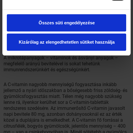
táplálékul, elősegíti ezek szaporodását és ezzel együtt ezek
védelmi funkcióját. Sőt eközben olyan vegyületek
szabadulnak fel, amelyek gátolják a rosszindulatú
béldaganatok kialakulását.
Összes süti engedélyezése
A zsírok közül a halolajban található omega-3 zsírsavaknak
Kizárólag az elengedhetetlen sütiket használja
tulajdonítanak gyulladáscsökkentő hatást.
A mikrotápanyagok – vitaminok és ásványi anyagok –
megfelelő arányú bevitelével is sokat tehetünk
immunrendszerünkért és egészségünkért.
A C-vitamin nagyobb mennyiségű fogyasztása inkább
jellemző a nyári időszakban a bőségesebb friss zöldség- és
gyümölcsfogyasztás miatt. Télen még nagyobb szükség
lenne rá, ilyenkor kerülhet sor a C-vitamin-tabletták
rendszeres szedésére. Az immunerősítő C-vitamin javasolt
napi bevitele 80 mg, azonban dohányosoknál ez az érték
közel a duplájára is emelkedhet. A C-vitamin fő forrásai a
citrusfélék, bogyós gyümölcsök, jelentős mennyiség – 400
mg – van a csipkebogyóban is. Minél sötétebb a gyümölcs,