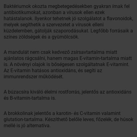
Baktériumok okozta megbetegedésekben gyakran írnak fel
antibiotikumokat, azonban a vírusok ellen ezek
hatástalanok. Ilyenkor tehetnek jó szolgálatot a flavonoidok,
melyek segíthetik a szervezetet a vírusok elleni
küzdelemben, gátolják szaporodásukat. Legfőbb forrásaik a
színes zöldségek és a gyümölcsök.
A mandulát nem csak kedvező zsírsavtartalma miatt
ajánlatos rágcsálni, hanem magas E-vitamin-tartalma miatt
is. A növényi olajok is bőségesen szolgáltatnak E-vitamint.
Az E-vitamin hatásos antioxidáns, és segíti az
immunrendszer működését.
A búzacsíra kiváló élelmi rostforrás, jelentős az antioxidáns
és B-vitamin-tartalma is.
A brokkolinak jelentős a karotin- és C-vitamin valamint
glutation-tartalma. Készíthető belőle leves, főzelék, de húsok
mellé is jó alternatíva.