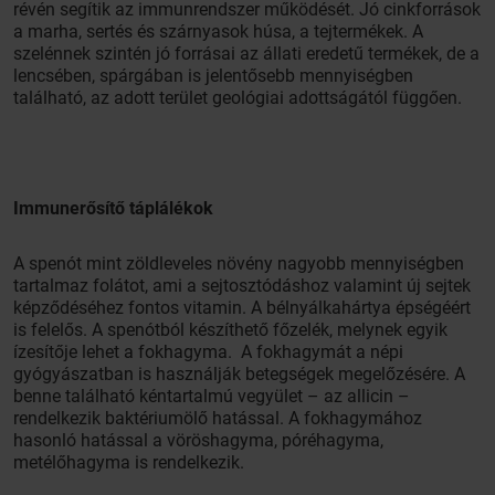
révén segítik az immunrendszer működését. Jó cinkforrások
a marha, sertés és szárnyasok húsa, a tejtermékek. A
szelénnek szintén jó forrásai az állati eredetű termékek, de a
lencsében, spárgában is jelentősebb mennyiségben
található, az adott terület geológiai adottságától függően.
Immunerősítő táplálékok
A spenót mint zöldleveles növény nagyobb mennyiségben
tartalmaz folátot, ami a sejtosztódáshoz valamint új sejtek
képződéséhez fontos vitamin. A bélnyálkahártya épségéért
is felelős. A spenótból készíthető főzelék, melynek egyik
ízesítője lehet a fokhagyma. A fokhagymát a népi
gyógyászatban is használják betegségek megelőzésére. A
benne található kéntartalmú vegyület – az allicin –
rendelkezik baktériumölő hatással. A fokhagymához
hasonló hatással a vöröshagyma, póréhagyma,
metélőhagyma is rendelkezik.