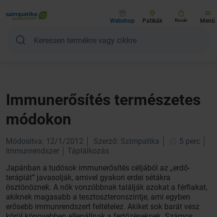
Webshop
Patikák
Kosár
Menü
Immunerősítés természetes
módokon
Módosítva: 12/1/2012
Szerző: Szimpatika
5 perc
Immunrendszer
Táplálkozás
Japánban a tudósok immunerősítés céljából az „erdő-
terápiát” javasolják, amivel gyakori erdei sétákra
ösztönöznek. A nők vonzóbbnak találják azokat a férfiakat,
akiknek magasabb a tesztoszteronszintje, ami egyben
erősebb immunrendszert feltételez. Akiket sok barát vesz
körül könnyebben ellenállnak a fertőzéseknek. Számos