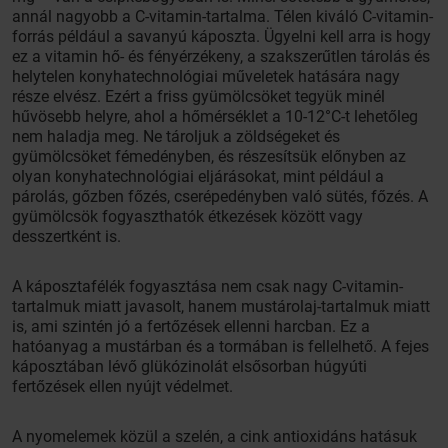
annál nagyobb a C-vitamin-tartalma. Télen kiváló C-vitamin-
forrás például a savanyú káposzta. Ügyelni kell arra is hogy
ez a vitamin hő- és fényérzékeny, a szakszerűtlen tárolás és
helytelen konyhatechnológiai műveletek hatására nagy
része elvész. Ezért a friss gyümölcsöket tegyük minél
hűvösebb helyre, ahol a hőmérséklet a 10-12°C-t lehetőleg
nem haladja meg. Ne tároljuk a zöldségeket és
gyümölcsöket fémedényben, és részesítsük előnyben az
olyan konyhatechnológiai eljárásokat, mint például a
párolás, gőzben főzés, cserépedényben való sütés, főzés. A
gyümölcsök fogyaszthatók étkezések között vagy
desszertként is.
A káposztafélék fogyasztása nem csak nagy C-vitamin-
tartalmuk miatt javasolt, hanem mustárolaj-tartalmuk miatt
is, ami szintén jó a fertőzések ellenni harcban. Ez a
hatóanyag a mustárban és a tormában is fellelhető. A fejes
káposztában lévő glükózinolát elsősorban húgyúti
fertőzések ellen nyújt védelmet.
A nyomelemek közül a szelén, a cink antioxidáns hatásuk