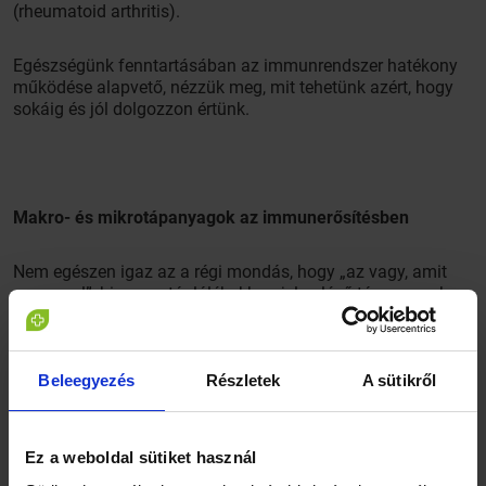
(rheumatoid arthritis).
Egészségünk fenntartásában az immunrendszer hatékony
működése alapvető, nézzük meg, mit tehetünk azért, hogy
sokáig és jól dolgozzon értünk.
Makro- és mikrotápanyagok az immunerősítésben
Nem egészen igaz az a régi mondás, hogy „az vagy, amit
megeszel”, hiszen a táplálékokban jelen lévő tápanyagok az
anyagcsere-folyamatok során többé-kevésbé módosulva
építik fel testünk molekuláit, sejtjeit. Azonban a helyes
táplálkozás szervezetünk megfelelő működéséhez
elengedhetetlen. Vizsgáljuk meg közelebbről azokat a
Beleegyezés
Részletek
A sütikről
legfontosabb makro- és mikrotápanyagokat, melyekkel
serkenthetjük immunrendszerünk működését.
Ez a weboldal sütiket használ
A makrotápanyagok – vagyis a fehérjék, szénhidrátok és