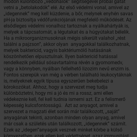
módon különböző „védőhálók” segítségével próbál gátat
vetni a „betolakodók” elé. Az első védelmi vonal, amivel az
„idegennek” meg kell küzdenie, a bőr, melynek enyhén savas
pH-ja biztosítja védőfunkciójának megfelelő működését. Az
elsődleges védelmi vonalhoz tartoznak a nyálkahártyák is,
melyek a tápcsatornát, a légutakat és a húgyútakat bélelik.
Ha a mikroorganizmusoknak mégis sikerült valahol „rést
találni a pajzson”, akkor olyan anyagokkal találkozhatnak,
melyek baktericid, vagyis baktériumölő hatásának
köszönhetően elpusztulnak. Ilyen baktericid hatással
rendelkezik például sósavtartalma révén a gyomornedv,
vagy a könnyben, nyálban fellelhető lizozim nevű enzim is.
Fontos szerepük van még a vérben található leukocytáknak
is, melyeknek egyik típusa egyszerűen bekebelezi a
kórokozókat. Ahhoz, hogy a szervezet meg tudja
különböztetni, hogy mi a jó és mi a rossz, ami ellen
védekeznie kell, fel kell tudnia ismerni azt. Ez a felismerő
képesség kulcsfontosságú. Azt az anyagot, amivel a
szervezet a magzati élet során már találkozott, „saját”
anyagának tekinti, azonban minden olyan anyag, amivel
már csak a születés után találkozott, „idegennek” számít.
Ezek az „idegen”anyagok vesznek minket körbe a külső
környezetben, ezek ellen kell védettséget, azaz immunitást