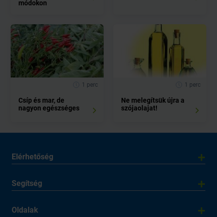
módokon
1 perc
1 perc
Csíp és mar, de
Ne melegítsük újra a
nagyon egészséges
szójaolajat!
Elérhetőség
Segítség
Oldalak