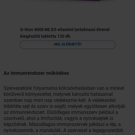
D-Vion 4000 NE D3-vitamint tartalmazó étrend-
kiegészítő tabletta 120 db
HOL ELÉRHETŐ?
Az immunrendszer működése
Szervezetünk folyamatos kölcsönhatásban van a minket
körülvevő környezettel, melynek károsító hatásaival
szemben nap mint nap védekeznie kell. A védekezést
többféle sejt és szerv is segíti, melyek együttesen alkotják
az immunrendszert. Elsődleges immunszerv például a
csontvelő, ahol a limfociták, vagyis a nyiroksejtek is
képződnek. Másodlagos immunszervek például a lép, a
nyirokcsomók, a mandulák. A szervezet a legegyszerűbb