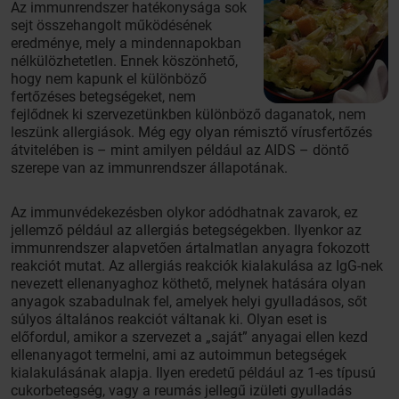
Az immunrendszer hatékonysága sok
sejt összehangolt működésének
eredménye, mely a mindennapokban
nélkülözhetetlen. Ennek köszönhető,
hogy nem kapunk el különböző
fertőzéses betegségeket, nem
fejlődnek ki szervezetünkben különböző daganatok, nem
leszünk allergiások. Még egy olyan rémisztő vírusfertőzés
átvitelében is – mint amilyen például az AIDS – döntő
szerepe van az immunrendszer állapotának.
Az immunvédekezésben olykor adódhatnak zavarok, ez
jellemző például az allergiás betegségekben. Ilyenkor az
immunrendszer alapvetően ártalmatlan anyagra fokozott
reakciót mutat. Az allergiás reakciók kialakulása az IgG-nek
nevezett ellenanyaghoz köthető, melynek hatására olyan
anyagok szabadulnak fel, amelyek helyi gyulladásos, sőt
súlyos általános reakciót váltanak ki. Olyan eset is
előfordul, amikor a szervezet a „saját” anyagai ellen kezd
ellenanyagot termelni, ami az autoimmun betegségek
kialakulásának alapja. Ilyen eredetű például az 1-es típusú
cukorbetegség, vagy a reumás jellegű izületi gyulladás