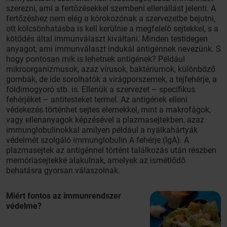
szerezni, ami a fertőzésekkel szembeni ellenállást jelenti. A
fertőzéshez nem elég a kórokozónak a szervezetbe bejutni,
ott kölcsönhatásba is kell kerülnie a megfelelő sejtekkel, s a
kötődés által immunválaszt kiváltani. Minden testidegen
anyagot, ami immunválaszt indukál antigénnek nevezünk. S
hogy pontosan mik is lehetnek antigének? Például
mikroorganizmusok, azaz vírusok, baktériumok, különböző
gombák, de ide sorolhatók a virágporszemek, a tejfehérje, a
földimogyoró stb. is. Ellenük a szervezet – specifikus
fehérjéket – antitesteket termel. Az antigének elleni
védekezés történhet sejtes elemekkel, mint a makrofágok,
vagy ellenanyagok képzésével a plazmasejtekben, azaz
immunglobulinokkal amilyen például a nyálkahártyák
védelmét szolgáló immunglobulin A fehérje (IgA). A
plazmasejtek az antigénnel történt találkozás után részben
memóriasejtekké alakulnak, amelyek az ismétlődő
behatásra gyorsan válaszolnak.
Miért fontos az immunrendszer
védelme?