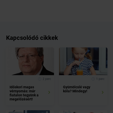
Kapcsolódó cikkek
2 perc
1 perc
Időskori magas
Gyümölcslé vagy
vérnyomás: már
kóla? Mindegy!
fiatalon tegyünk a
megelőzésért!