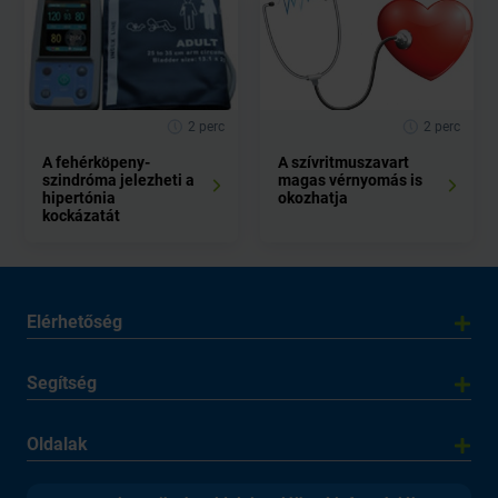
2 perc
2 perc
A fehérköpeny-
A szívritmuszavart
szindróma jelezheti a
magas vérnyomás is
hipertónia
okozhatja
kockázatát
Elérhetőség
Segítség
Oldalak