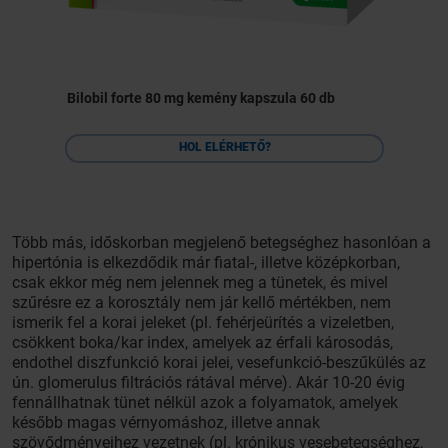
Bilobil forte 80 mg kemény kapszula 60 db
HOL ELÉRHETŐ?
Több más, időskorban megjelenő betegséghez hasonlóan a
hipertónia is elkezdődik már fiatal-, illetve középkorban,
csak ekkor még nem jelennek meg a tünetek, és mivel
szűrésre ez a korosztály nem jár kellő mértékben, nem
ismerik fel a korai jeleket (pl. fehérjeürítés a vizeletben,
csökkent boka/kar index, amelyek az érfali károsodás,
endothel diszfunkció korai jelei, vesefunkció-beszűkülés az
ún. glomerulus filtrációs rátával mérve). Akár 10-20 évig
fennállhatnak tünet nélkül azok a folyamatok, amelyek
később magas vérnyomáshoz, illetve annak
szövődményeihez vezetnek (pl. krónikus vesebetegséghez,