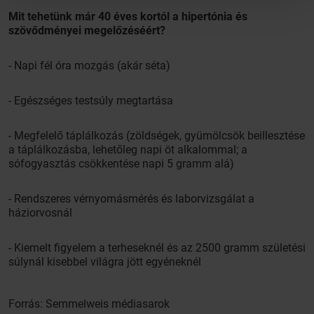
Mit tehetünk már 40 éves kortól a hipertónia és
szövődményei megelőzéséért?
- Napi fél óra mozgás (akár séta)
- Egészséges testsúly megtartása
- Megfelelő táplálkozás (zöldségek, gyümölcsök beillesztése
a táplálkozásba, lehetőleg napi öt alkalommal; a
sófogyasztás csökkentése napi 5 gramm alá)
- Rendszeres vérnyomásmérés és laborvizsgálat a
háziorvosnál
- Kiemelt figyelem a terheseknél és az 2500 gramm születési
súlynál kisebbel világra jött egyéneknél
Forrás: Semmelweis médiasarok