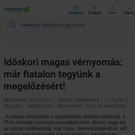
Webshop
Patikák
Kosár
Menü
Időskori magas vérnyomás:
már fiatalon tegyünk a
megelőzésért!
Módosítva: 5/21/2014
Szerző: Szimpatika
2 perc
Mozgás
Táplálkozás
Vérnyomás
Szív- és érrendszer
„A magas vérnyomás a leggyakoribb időskori betegség: a
75 év felettiek nyolcvan százalékát érinti. Ahhoz, hogy ezt
az arányt csökkentsük, már fiatal-, illetve középkorban, sőt
gyakran még hamarabb el kell kezdeni a megelőzést” –