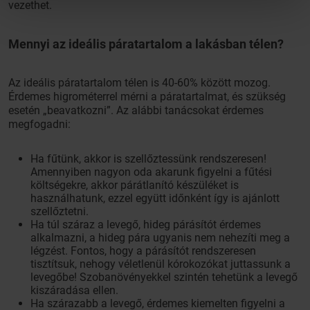
vezethet.
Mennyi az ideális páratartalom a lakásban télen?
Az ideális páratartalom télen is 40-60% között mozog.
Érdemes higrométerrel mérni a páratartalmat, és szükség
esetén „beavatkozni”. Az alábbi tanácsokat érdemes
megfogadni:
Ha fűtünk, akkor is szellőztessünk rendszeresen!
Amennyiben nagyon oda akarunk figyelni a fűtési
költségekre, akkor párátlanító készüléket is
használhatunk, ezzel együtt időnként így is ajánlott
szellőztetni.
Ha túl száraz a levegő, hideg párásítót érdemes
alkalmazni, a hideg pára ugyanis nem nehezíti meg a
légzést. Fontos, hogy a párásítót rendszeresen
tisztítsuk, nehogy véletlenül kórokozókat juttassunk a
levegőbe! Szobanövényekkel szintén tehetünk a levegő
kiszáradása ellen.
Ha szárazabb a levegő, érdemes kiemelten figyelni a