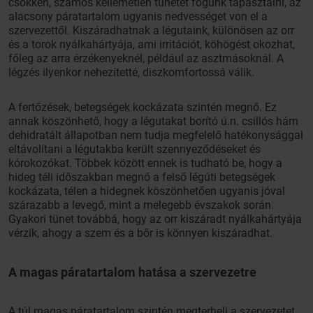
csökken, számos kellemetlen tünetet fogunk tapasztalni, az
alacsony páratartalom ugyanis nedvességet von el a
szervezettől. Kiszáradhatnak a légutaink, különösen az orr
és a torok nyálkahártyája, ami irritációt, köhögést okozhat,
főleg az arra érzékenyeknél, például az asztmásoknál. A
légzés ilyenkor nehezítetté, diszkomfortossá válik.
A fertőzések, betegségek kockázata szintén megnő. Ez
annak köszönhető, hogy a légutakat borító ú.n. csillós hám
dehidratált állapotban nem tudja megfelelő hatékonysággal
eltávolítani a légutakba került szennyeződéseket és
kórokozókat. Többek között ennek is tudható be, hogy a
hideg téli időszakban megnő a felső légúti betegségek
kockázata, télen a hidegnek köszönhetően ugyanis jóval
szárazabb a levegő, mint a melegebb évszakok során.
Gyakori tünet továbbá, hogy az orr kiszáradt nyálkahártyája
vérzik, ahogy a szem és a bőr is könnyen kiszáradhat.
A magas páratartalom hatása a szervezetre
A túl magas páratartalom szintén megterheli a szervezetet.