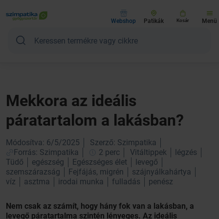
Webshop
Patikák
Kosár
Menü
Mekkora az ideális
páratartalom a lakásban?
Módosítva: 6/5/2025
Szerző: Szimpatika
Forrás: Szimpatika
2 perc
Vitáltippek
légzés
Tüdő
egészség
Egészséges élet
levegő
szemszárazság
Fejfájás, migrén
szájnyálkahártya
víz
asztma
irodai munka
fulladás
penész
Nem csak az számít, hogy hány fok van a lakásban, a
levegő páratartalma szintén lényeges. Az ideális