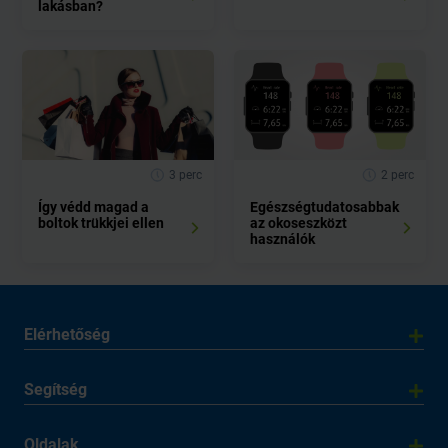
lakásban?
3 perc
2 perc
Így védd magad a
Egészségtudatosabbak
boltok trükkjei ellen
az okoseszközt
használók
Elérhetőség
Segítség
Oldalak