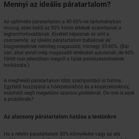
Mennyi az ideális páratartalom?
Az optimális páratartalom a 40-60%-os tartományban
mozog, ezen belül az 50% körüli értékek számítanak a
legkomfortosabbnak. Kivételt képeznek ez alól a
csecsemők: az ideális páratartalom babáknak és
kisgyerekeknek némileg magasabb, mintegy 55-60%. (Bár
van, ahol ennél még magasabb értékeket ajánlanak, de 60%
fölött már jelentősen megnő a falak penészesedésének
kockázata.)
A megfelelő páratartalom több szempontból is fontos.
Egyfelől hozzájárul a hőérzetünkhöz és a közérzetünkhöz,
másfelől segít megelőzni számos problémát. De mik is ezek
a problémák?
Az alacsony páratartalom hatása a testünkre
Ha a relatív páratartalom 30% környékére vagy az alá