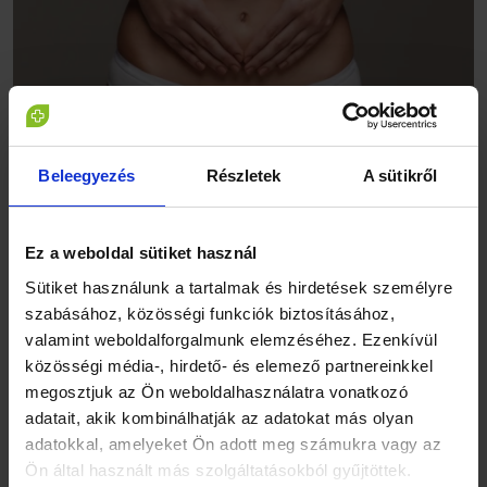
Beleegyezés
Részletek
A sütikről
A hüvelygomba kezelése
A hüvelygomba kezelése szerencsére egyszerű. Az esetek
Ez a weboldal sütiket használ
nagy részében vény nélkül kapható kenőcsökkel, vaginális
Sütiket használunk a tartalmak és hirdetések személyre
tablettákkal és kúpokkal orvosolható a probléma. Ezek a
szabásához, közösségi funkciók biztosításához,
gombaellenes szerek általában 1-2 héten belül elmulasztják
valamint weboldalforgalmunk elemzéséhez. Ezenkívül
a fertőzést. Súlyosabb esetekben hüvelygomba elleni orális
készítményekre is szükség lehet. Fontos megjegyezni, hogy
közösségi média-, hirdető- és elemező partnereinkkel
a szájon át szedhető gyógyszerekkel történő kezelés
megosztjuk az Ön weboldalhasználatra vonatkozó
várandósság és szoptatás esetén ellenjavallt. Ilyenkor csak
adatait, akik kombinálhatják az adatokat más olyan
helyi készítményeket szabad alkalmazni az orvos
adatokkal, amelyeket Ön adott meg számukra vagy az
utasításainak megfelelően. Illetve fontos tudnivaló, hogy a
Ön által használt más szolgáltatásokból gyűjtöttek.
kezelés alatt szüneteltetni kell a nemi életet. És amennyiben