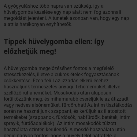
A gyógyuláshoz több napra van szükség, így a
hüvelygomba kezelése egy nap alatt nem fog azonnali
megoldást jelenteni. A tünetek azonban van, hogy egy nap
alatt is hatékonyan enyhíthetők.
Tippek hüvelygomba ellen: így
előzhetjük meg!
A hüvelygomba megelőzéséhez fontos a megfelelő
stresszkezelés, illetve a cukros ételek fogyasztásának
csökkentése. Ezen felül az izzadás elkerüléséhez
használjunk természetes anyagú fehérneműket, illetve
szellőző ruhaneműket. Mosakodás után alaposan
törülközzünk meg, és mihamarabb cseréljük le az átizzadt
vagy nedves alsóneműket, fürdőruhát! Az intim tisztálkodás
során ne használjunk szappant, és kerüljük az illatosított
termékeket (szappanok, fürdősók, habfürdők, betétek, intim
spray-k, fürdőadalékok). Az intim mosakodók túlzott
használata szintén kerülendő. A mosdó használata után
pedig nagyon fontos, hogy a hüvely felől hátrafelé, a