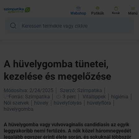
Webshop
Patikák
Kosár
Menü
A hüvelygomba tünetei,
kezelése és megelőzése
Módosítva: 2/24/2025
Szerző: Szimpatika
Forrás: Szimpatika
3 perc
Vitáltippek
higiénia
Női szervek
hüvely
hüvelyfolyás
hüvelyflóra
hüvelygomba
A hüvelygomba vagy vulvovaginalis candidiasis az egyik
leggyakoribb nemi fertőzés. A nők közel háromnegyedét
legalább egyszer érinti élete során, és sokuknál többször