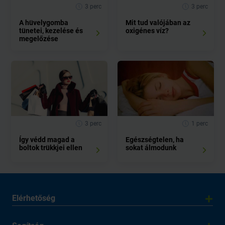
3 perc
3 perc
A hüvelygomba
Mit tud valójában az
tünetei, kezelése és
oxigénes víz?
megelőzése
3 perc
1 perc
Így védd magad a
Egészségtelen, ha
boltok trükkjei ellen
sokat álmodunk
Elérhetőség