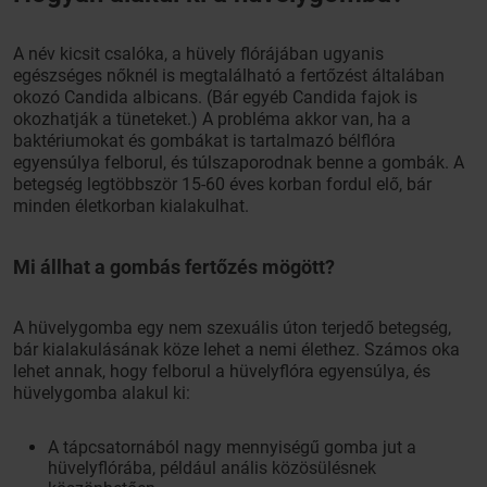
A név kicsit csalóka, a hüvely flórájában ugyanis
egészséges nőknél is megtalálható a fertőzést általában
okozó Candida albicans. (Bár egyéb Candida fajok is
okozhatják a tüneteket.) A probléma akkor van, ha a
baktériumokat és gombákat is tartalmazó bélflóra
egyensúlya felborul, és túlszaporodnak benne a gombák. A
betegség legtöbbször 15-60 éves korban fordul elő, bár
minden életkorban kialakulhat.
Mi állhat a gombás fertőzés mögött?
A hüvelygomba egy nem szexuális úton terjedő betegség,
bár kialakulásának köze lehet a nemi élethez. Számos oka
lehet annak, hogy felborul a hüvelyflóra egyensúlya, és
hüvelygomba alakul ki:
A tápcsatornából nagy mennyiségű gomba jut a
hüvelyflórába, például anális közösülésnek