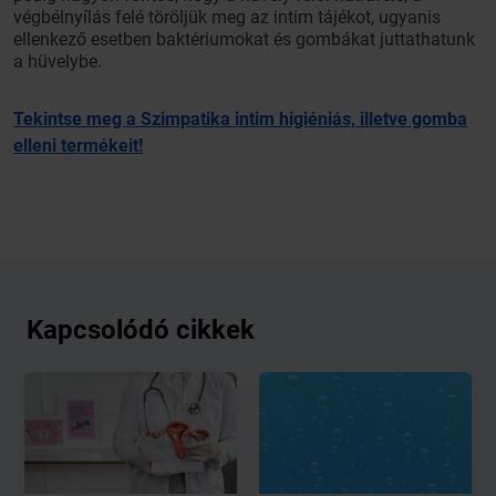
végbélnyílás felé töröljük meg az intim tájékot, ugyanis
ellenkező esetben baktériumokat és gombákat juttathatunk
a hüvelybe.
Tekintse meg a Szimpatika intim higiéniás, illetve gomba
elleni termékeit!
Kapcsolódó cikkek