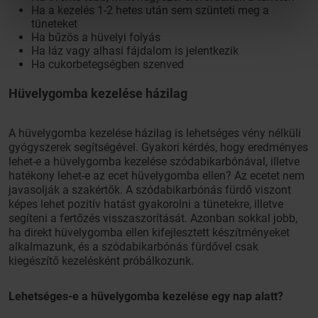
Ha a kezelés 1-2 hetes után sem szünteti meg a
tüneteket
Ha bűzös a hüvelyi folyás
Ha láz vagy alhasi fájdalom is jelentkezik
Ha cukorbetegségben szenved
Hüvelygomba kezelése házilag
A hüvelygomba kezelése házilag is lehetséges vény nélküli
gyógyszerek segítségével. Gyakori kérdés, hogy eredményes
lehet-e a hüvelygomba kezelése szódabikarbónával, illetve
hatékony lehet-e az ecet hüvelygomba ellen? Az ecetet nem
javasolják a szakértők. A szódabikarbónás fürdő viszont
képes lehet pozitív hatást gyakorolni a tünetekre, illetve
segíteni a fertőzés visszaszorítását. Azonban sokkal jobb,
ha direkt hüvelygomba ellen kifejlesztett készítményeket
alkalmazunk, és a szódabikarbónás fürdővel csak
kiegészítő kezelésként próbálkozunk.
Lehetséges-e a hüvelygomba kezelése egy nap alatt?