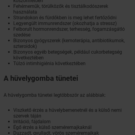
köszönhetően
Fehérneműk, törülközők és tisztálkodószerek
használata
Strandokon és fürdőkben is meg lehet fertőződni
Legyengült immunrendszer (okozhatja a stressz)
Felborult hormonrendszer, terhesség, fogamzásgátló
szedése
Bizonyos gyógyszerek (kemoterápia, antibiotikumok,
szteroidok)
Bizonyos egyéb betegségek, például cukorbetegség
következtében
Túlzó intimhigiénia következtében
A hüvelygomba tünetei
A hüvelygomba tünetei legtöbbször az alábbiak:
Viszkető érzés a hüvelybemenetnél és a külső nemi
szervek táján
Irritáció, fájdalom
Égő érzés a külső szeméremajkaknál
Duzzadt, gyulladt, vörös szeméremajkak