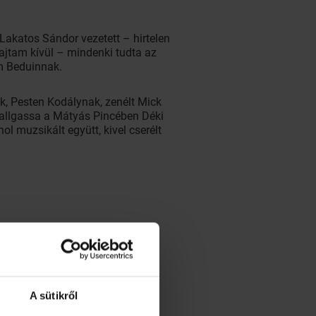
Lakatos Sándor vezetett – hirtelen
 rajtam kívül – mindenki tudta az
m Beduinnak.
k, Pesten Kodálynak, zenélt Mick
hallgassa a Mátyás Pincében Déki
ol muzsikált együtt, kivel cserélt
A sütikről