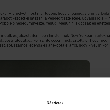
enekar – amelyet most már tudom, hogy a legendás prímás, Déki 
arabot kezdett el játszani a vendég tiszteletére. Ugyanis róla –
agyobb élő hegedűművésze, Yehudi Menuhin, akit csak én értette
indult, és játszott Berlinben Einsteinnek, New Yorkban Bartókna
budapesti látogatásaikor szinte sosem mulasztotta el, hogy meg
, sőt, számos legenda és anekdota él arról, hogy kivel, mikor, h
Részletek