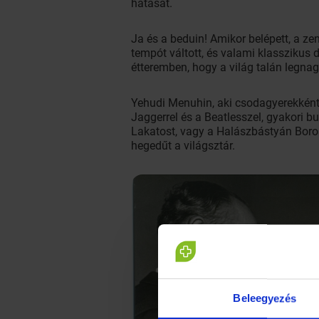
hatását.
Ja és a beduin! Amikor belépett, a z
tempót váltott, és valami klasszikus d
étteremben, hogy a világ talán legn
Yehudi Menuhin, aki csodagyerekként 
Jaggerrel és a Beatlesszel, gyakori 
Lakatost, vagy a Halászbástyán Borosst
hegedűt a világsztár.
Beleegyezés