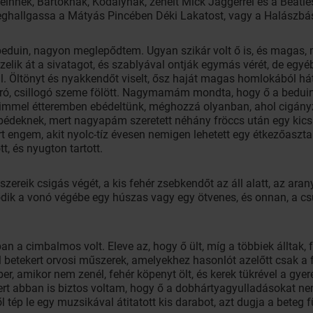
teinnek, Bartóknak, Kodálynak, zenélt Mick Jaggerrel és a Beatle
eghallgassa a Mátyás Pincében Déki Lakatost, vagy a Halászbá
eduin, nagyon meglepődtem. Ugyan szikár volt ő is, és magas, m
zelik át a sivatagot, és szablyával ontják egymás vérét, de eg
. Öltönyt és nyakkendőt viselt, ősz haját magas homlokából hát
ó, csillogó szeme fölött. Nagymamám mondta, hogy ő a beduin
eimmel étteremben ebédeltünk, méghozzá olyanban, ahol cigány
ebédeknek, mert nagyapám szeretett néhány fröccs után egy kic
t engem, akit nyolc-tíz évesen nemigen lehetett egy étkezőasztaln
t, és nyugton tartott.
k csigás végét, a kis fehér zsebkendőt az áll alatt, az arany
dik a vonó végébe egy húszas vagy egy ötvenes, és onnan, a csú
n a cimbalmos volt. Eleve az, hogy ő ült, míg a többiek álltak, 
l betekert orvosi műszerek, amelyekhez hasonlót azelőtt csak a f
 amikor nem zenél, fehér köpenyt ölt, és kerek tükrével a gyere
t abban is biztos voltam, hogy ő a dobhártyagyulladásokat nem
tép le egy muzsikával átitatott kis darabot, azt dugja a beteg f