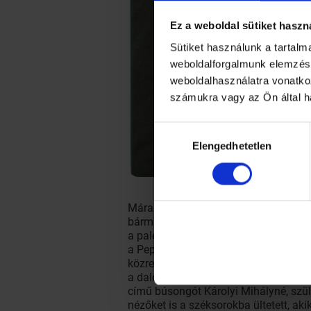
Ez a weboldal sütiket haszn
Sütiket használunk a tartal
weboldalforgalmunk elemzésé
weboldalhasználatra vonatko
számukra vagy az Ön által h
Hozzájárulás
Elengedhetetlen
kiválasztása
Mára a műfaj – nevezzük nótának, m
bármikor feltámasztható, hisz zseniá
a palettán, mi sem bizonyítja jobban
a Pepita Ofélia Bárban, később pedig
közreműködésével olyan örökzöldeket 
a dalokat magyarázó szövegekkel köt
című búsongót Károlyi Mihályné, szül.
nézőket is a széksorokba ültetett, ak