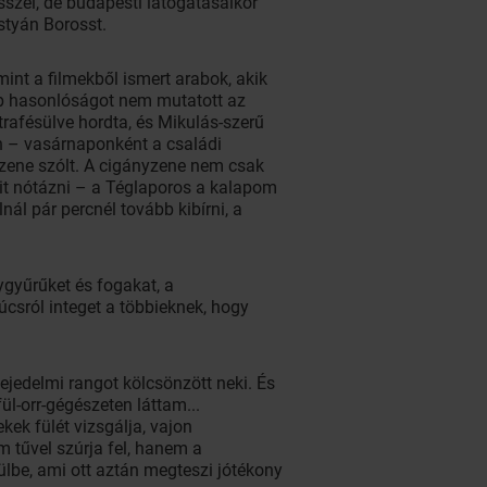
sszel, de budapesti látogatásaikor
styán Borosst.
int a filmekből ismert arabok, akik
yéb hasonlóságot nem mutatott az
rafésülve hordta, és Mikulás-szerű
 – vasárnaponként a családi
zene szólt. A cigányzene nem csak
sit nótázni – a Téglaporos a kalapom
ál pár percnél tovább kibírni, a
gyűrűket és fogakat, a
csról integet a többieknek, hogy
fejedelmi rangot kölcsönzött neki. És
ül-orr-gégészeten láttam...
kek fülét vizsgálja, vajon
 tűvel szúrja fel, hanem a
ülbe, ami ott aztán megteszi jótékony