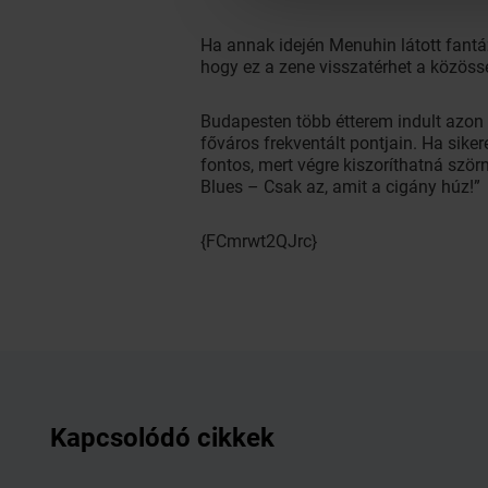
Ha annak idején Menuhin látott fantáz
hogy ez a zene visszatérhet a közössé
Budapesten több étterem indult azon
főváros frekventált pontjain. Ha sik
fontos, mert végre kiszoríthatná ször
Blues – Csak az, amit a cigány húz!”
{FCmrwt2QJrc}
Kapcsolódó cikkek