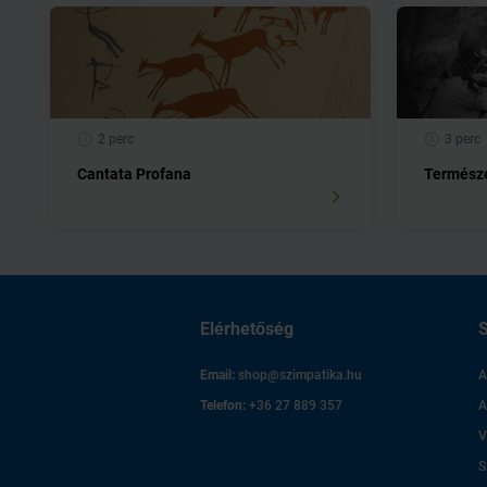
2 perc
3 perc
Cantata Profana
Természe
Elérhetőség
S
Email:
shop@szimpatika.hu
A
Telefon:
+36 27 889 357
A
V
S