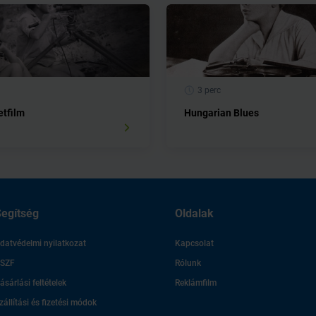
3 perc
tfilm
Hungarian Blues
egítség
Oldalak
datvédelmi nyilatkozat
Kapcsolat
SZF
Rólunk
ásárlási feltételek
Reklámfilm
zállítási és fizetési módok