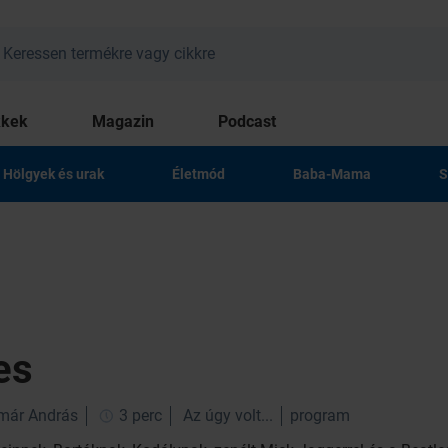
kkek
Magazin
Podcast
Hölgyek és urak
Életmód
Baba-Mama
S
es
lmár András
3 perc
Az úgy volt...
program