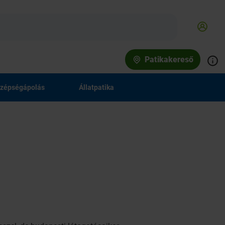
Patikakereső
zépségápolás
Állatpatika