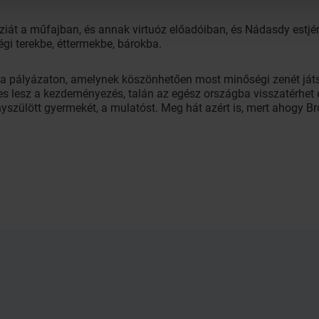
iát a műfajban, és annak virtuóz előadóiban, és Nádasdy estjére
gi terekbe, éttermekbe, bárokba.
 a pályázaton, amelynek köszönhetően most minőségi zenét játs
eres lesz a kezdeményezés, talán az egész országba visszatérhet
nyszülött gyermekét, a mulatóst. Meg hát azért is, mert ahogy 