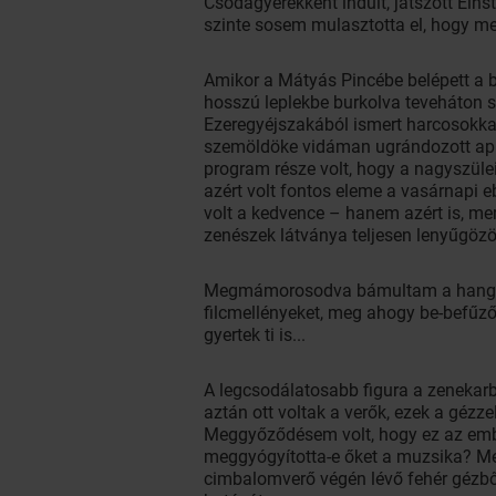
Csodagyerekként indult, játszott Eins
szinte sosem mulasztotta el, hogy m
Amikor a Mátyás Pincébe belépett a b
hosszú leplekbe burkolva teveháton s
Ezeregyéjszakából ismert harcosokkal
szemöldöke vidáman ugrándozott apr
program része volt, hogy a nagyszül
azért volt fontos eleme a vasárnapi 
volt a kedvence – hanem azért is, mer
zenészek látványa teljesen lenyűgözöt
Megmámorosodva bámultam a hangszerei
filcmellényeket, meg ahogy be-befűző
gyertek ti is...
A legcsodálatosabb figura a zenekarba
aztán ott voltak a verők, ezek a gézze
Meggyőződésem volt, hogy ez az ember,
meggyógyította-e őket a muzsika? Mer
cimbalomverő végén lévő fehér gézből 