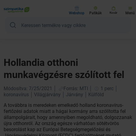
Webshop
Patikák
Kosár
Menü
Hollandia otthoni
munkavégzésre szólított fel
Módosítva: 7/25/2021
Forrás: MTI
1 perc
koronavírus
Világjárvány
Járvány
Külföld
A továbbra is meredeken emelkedő holland koronavírus-
fertőzési adatok miatt a hágai kormány arra szólította fel
állampolgárait, hogy amennyiben megoldható, dolgozzanak
újra otthonról. Az ország egésze várhatóan sötétvörös
besorolást kap az Európai Betegségmegelőzési és
Járványvédelmi Központ (ECDC) fertőzöttséget mutató