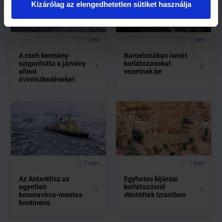
Kizárólag az elengedhetetlen sütiket használja
1 perc
1 perc
A cseh kormány
Barcelonában ismét
szigorította a járvány
korlátozásokat
elleni
vezetnek be
óvintézkedéseket
2 perc
1 perc
Az Antarktisz az
Egyhetes kijárási
egyetlen
korlátozásról
koronavírus-mentes
döntöttek Izraelben
kontinens