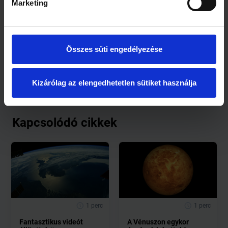
Marketing
A jövőben a csillagászati megfigyelések, a következő
generációs részecskegyorsítós földi kísérletek és az elméleti
modellek hármasából lehet majd pontosítani a nehéz
elemeket eredményező folyamatok részleteit.
Összes süti engedélyezése
Kizárólag az elengedhetetlen sütiket használja
Kapcsolódó cikkek
1 perc
1 perc
Fantasztikus videót
A Vénuszon egykor