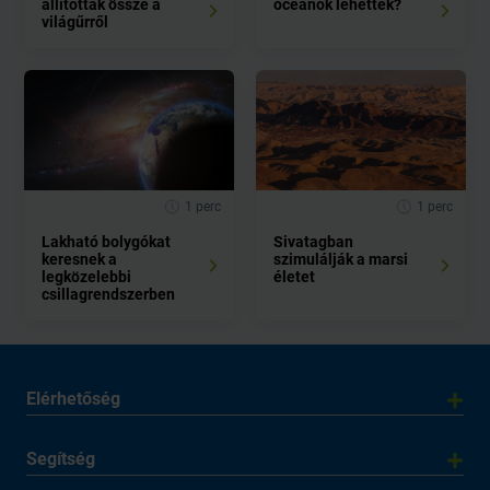
állítottak össze a
óceánok lehettek?
világűrről
1 perc
1 perc
Lakható bolygókat
Sivatagban
keresnek a
szimulálják a marsi
legközelebbi
életet
csillagrendszerben
Elérhetőség
Segítség