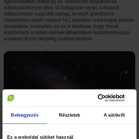
egyesülésekor, illetve az ún. kollapszár szupernóvák
robbanásakor jön létre. (A kollapszár olyan, a Napnál
többszörösen nagyobb csillag, amelyik gravitációs
összeomlás miatt robbant fel.) Azonban e korongok pontos
összetétele ismeretlen, és az is kérdéses, hogy minek
köszönhető a nehéz elemek létrejöttében kulcsfontosságú
szerepet játszó rengeteg szabad neutron.
Beleegyezés
Részletek
A sütikről
Ez a weboldal sütiket használ