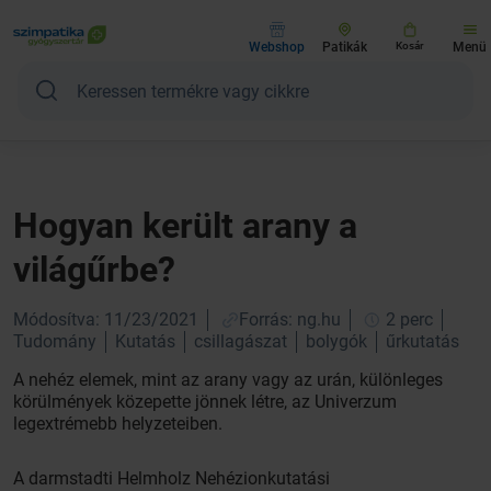
Webshop
Patikák
Kosár
Menü
Hogyan került arany a
világűrbe?
Módosítva: 11/23/2021
Forrás: ng.hu
2 perc
Tudomány
Kutatás
csillagászat
bolygók
űrkutatás
A nehéz elemek, mint az arany vagy az urán, különleges
körülmények közepette jönnek létre, az Univerzum
legextrémebb helyzeteiben.
A darmstadti Helmholz Nehézionkutatási