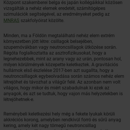
Központ szakemberei belga és japán kollégáikkal közösen
vizsgálták a nehéz elemek eredetét, számítógépes
szimulációk segítségével, az eredményeket pedig az
MNRAS
szakfolyóirat közölte.
Minden, ma a Földön megtalálható nehéz elem extrém
környezetben jött létre: csillagok belsejében,
szupernóvákban vagy neutroncsillagok ütközése során.
Régóta foglalkoztatta az asztrofizikusokat, hogy a
legnehezebbek, mint az arany vagy az urán, pontosan hol,
milyen körülmények közepette keletkeztek. A gravitációs
hullámok első észlelése 2017-ben azt sugallta, hogy a
neutroncsillagok egybeolvadása során számos nehéz elem
létrejöhet és távozhat a világűr felé. Az azonban nem volt
világos, hogy mikor és miért szabadulnak ki ezek az
anyagok, és azt se tudtuk, hogy vajon más helyzetekben is
létrejöhetnek-e.
Reménybeli keletkezési hely még a fekete lyukak körüli
akkréciós korong, amelyben rendkívül forró és sűrű anyag
kering, amely két nagy tömegű neutroncsillag