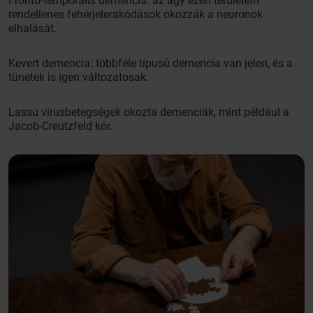
Fronto-temporális demencia: az agy ezen területein
rendellenes fehérjelerakódások okozzák a neuronok
elhalását.
Kevert demencia: többféle típusú demencia van jelen, és a
tünetek is igen változatosak.
Lassú vírusbetegségek okozta demenciák, mint például a
Jacob-Creutzfeld kór.