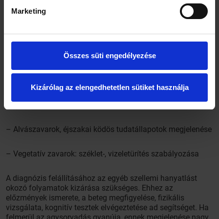
– Tárgyak, személyek felismerésének nehézsége (agnózia)
Marketing
– Pszichés változások, zavarok (szorongás, félelem,
depresszió)
Összes süti engedélyezése
– Motiváció hiánya, korábban kedvelt tevékenységek
feladása
Kizárólag az elengedhetetlen sütiket használja
– Személyiség megváltozása: agresszivitás, zárkózottság,
közömbösség, nyugtalanság stb.
– Alvászavarok, éjszakai ködös tudatállapotok megjelenése
– Vegetatív zavarok: széklet-, vizeletürítés szabályozása
A diagnózis felállításához az egyéb szellemi hanyatlást
okozó folyamatok kizárása szükséges. Ehhez az
előzmények ismerete, a beteg megfigyelése, fizikális
vizsgálata, kognitív tesztek elvégeztetése ad segítséget. Ha
felmerül az agysorvadás gyanúja, ennek megjelenése nagy