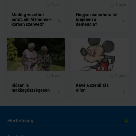
2 perc
2 perc
Meddig vezethet
Hogyan ismerhető fel
autót, aki Alzheimer-
idejében a
kórban szenved?
demencia?
1 perc
1 perc
Idősen is
Kávé a szenilitás
makkegészségesen
ellen
Elérhetőség