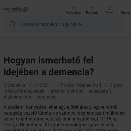
Webshop
Patikák
Kosár
Menü
Hogyan ismerhető fel
idejében a demencia?
Módosítva: 11/4/2021
Forrás: felejtek.hu
2 perc
Időskori betegségek
Időskori életmód
egészség
Alzheimer-kór
demencia
A szellemi hanyatlás lehet egy előrehaladó, egyre romló
betegség vezető tünete, de számos idegrendszeri működési
zavar is járhat átmeneti szellemi hanyatlással. Dr. Prinz
Géza, a Neurológiai Központ neurológusa, pszichiáter,
infektológus szerint a vizsgálatok célja azon betegségek