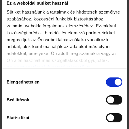
Ez a weboldal sütiket használ
az esetek többségében magatartásuk, személyiségük is
megváltozik. Összességében a teljesítőképesség mind
Sütiket használunk a tartalmak és hirdetések személyre
mentális, mind fizikális szinten folyamatosan csökken; a
szabásához, közösségi funkciók biztosításához,
betegek egy idő után önellátásra is képtelenné válnak, egyre
valamint weboldalforgalmunk elemzéséhez. Ezenkívül
nagyobb mértékű – 24 órás – felügyeletet igényelnek, végül
legtöbbször valamilyen testi betegség szövődménye okozza
közösségi média-, hirdető- és elemező partnereinkkel
a páciensek halálát, például tüdőgyulladás.
megosztjuk az Ön weboldalhasználatra vonatkozó
adatait, akik kombinálhatják az adatokat más olyan
Milyen tünetekkel forduljunk neurológushoz?
adatokkal, amelyeket Ön adott meg számukra vagy az
Ön által használt más szolgáltatásokból gyűjtöttek.
– Rövidtávú emlékezetkiesés
Az adatkezelési tájékoztató elérhető itt.
Hozzájárulás
– A mindennapi tervezés, döntéshozatal, figyelem
Elengedhetetlen
kiválasztása
nehézségei
Beállítások
– Beszédzavar (afázia)
– Begyakorolt mozgások zavarai (apraxia)
Statisztikai