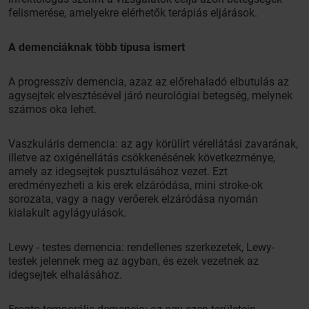
felismerése, amelyekre elérhetők terápiás eljárások.
A demenciáknak több típusa ismert
A progresszív demencia, azaz az előrehaladó elbutulás az
agysejtek elvesztésével járó neurológiai betegség, melynek
számos oka lehet.
Vaszkuláris demencia: az agy körülírt vérellátási zavarának,
illetve az oxigénellátás csökkenésének következménye,
amely az idegsejtek pusztulásához vezet. Ezt
eredményezheti a kis erek elzáródása, mini stroke-ok
sorozata, vagy a nagy verőerek elzáródása nyomán
kialakult agylágyulások.
Lewy - testes demencia: rendellenes szerkezetek, Lewy-
testek jelennek meg az agyban, és ezek vezetnek az
idegsejtek elhalásához.