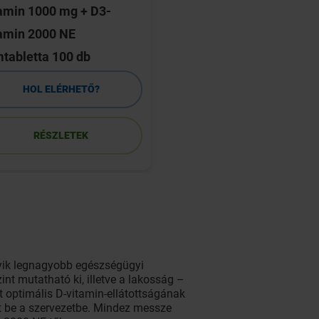
amin 1000 mg + D3-
Olíva kapszula 100 
tamin 2000 NE
mtabletta 100 db
HOL ELÉRHETŐ?
HOL ELÉRHETŐ
RÉSZLETEK
RÉSZLETEK
gyik legnagyobb egészségügyi
nt mutatható ki, illetve a lakosság –
t optimális D-vitamin-ellátottságának
t be a szervezetbe. Mindez messze