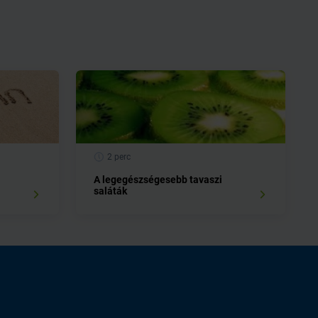
2 perc
A legegészségesebb tavaszi
saláták