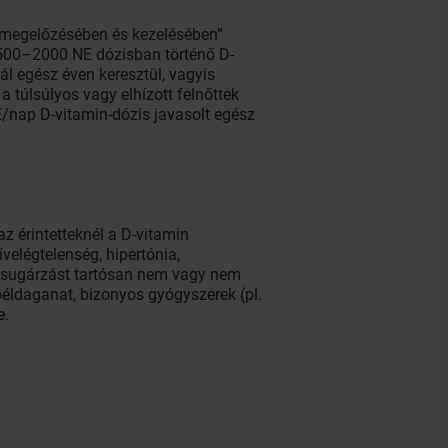
k megelőzésében és kezelésében”
 1500–2000 NE dózisban történő D-
l egész éven keresztül, vagyis
 túlsúlyos vagy elhízott felnőttek
/nap D-vitamin-dózis javasolt egész
az érintetteknél a D-vitamin
velégtelenség, hipertónia,
napsugárzást tartósan nem vagy nem
béldaganat, bizonyos gyógyszerek (pl.
e.