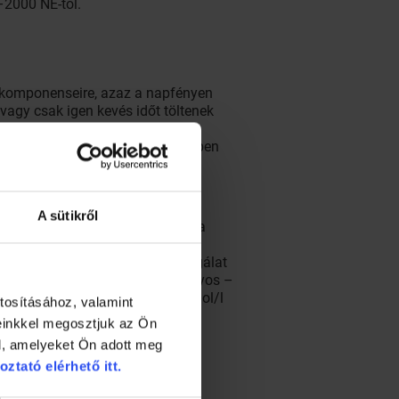
2000 NE-től.
) komponenseire, azaz a napfényen
agy csak igen kevés időt töltenek
lló betegek keveset tartózkodnak
yhiány szempontjából. A zárt térben
n-hiány kockázata, mint a
A sütikről
sság D-vitamin-ellátottságának, a
izsgálat is. Szlovénia a földrajzi
kált eredményű Nutrihealth vizsgálat
ú lakosság 2,6%-a D-vitamin-hiányos –
tű: a szérum 25(OH)D-szint 50 nmol/l
tosításához, valamint
einkkel megosztjuk az Ön
l, amelyeket Ön adott meg
oztató elérhető itt.