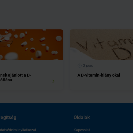
2 perc
nek ajánlott a D-
A D-vitamin-hiány okai
pótlása
egítség
Oldalak
datvédelmi nyilatkozat
Kapcsolat