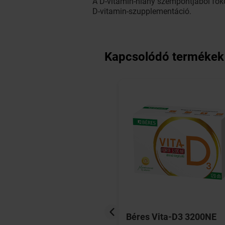
A D-vitamin-hiány szempontjából foko
D-vitamin-szupplementáció.
Kapcsolódó termékek
orm D3
Béres Vita-D3 3200NE