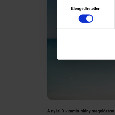
Hozzájárulás
Elengedhetetlen
kiválasztása
A nyári D-vitamin-hiány megelőzése