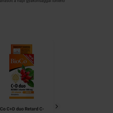
avasolt a napi gyakorisággal történő
Co C+D duo Retard C-
Jutavit D3-vitamin 