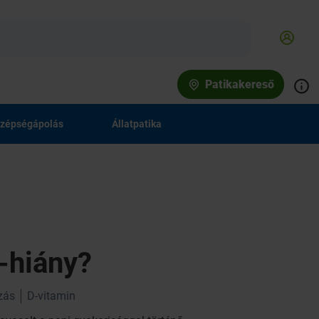
Patikakereső
zépségápolás
Állatpatika
-hiány?
zás
D-vitamin