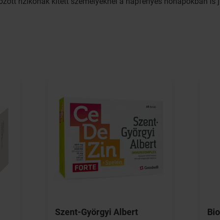
zott rizikónak kitett személyeknél a napfényes hónapokban is j
Szent-Györgyi Albert
Bio