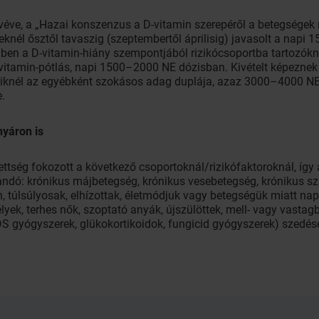
véve, a „Hazai konszenzus a D-vitamin szerepéről a betegsége
eknél ősztől tavaszig (szeptembertől áprilisig) javasolt a napi
en a D-vitamin-hiány szempontjából rizikócsoportba tartozókná
-vitamin-pótlás, napi 1500–2000 NE dózisban. Kivételt képeznek a
kiknél az egyébként szokásos adag duplája, azaz 3000–4000 NE
.
nyáron is
ettség fokozott a következő csoportoknál/rizikófaktoroknál, így 
ndó: krónikus májbetegség, krónikus vesebetegség, krónikus szí
n, túlsúlyosak, elhízottak, életmódjuk vagy betegségük miatt 
k, terhes nők, szoptató anyák, újszülöttek, mell- vagy vastag
IDS gyógyszerek, glükokortikoidok, fungicid gyógyszerek) szedés