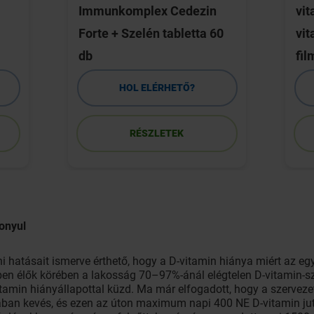
Immunkomplex Cedezin
vit
Forte + Szelén tabletta 60
vi
db
fil
HOL ELÉRHETŐ?
RÉSZLETEK
onyul
i hatásait ismerve érthető, hogy a D-vitamin hiánya miért az e
ben élők körében a lakosság 70–97%-ánál elégtelen D-vitamin-szi
tamin hiányállapottal küzd. Ma már elfogadott, hogy a szerveze
ban kevés, és ezen az úton maximum napi 400 NE D-vitamin ju