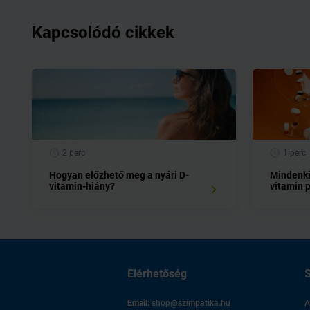
Kapcsolódó cikkek
2 perc
1 perc
Hogyan előzhető meg a nyári D-
Mindenki
vitamin-hiány?
vitamin 
Elérhetőség
S
Email:
shop@szimpatika.hu
A