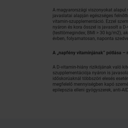
A magyarországi viszonyokat alapul 
javaslatai alapján egészséges felnőtt
vitamin-szupplementáció. Ezzel szemb
nyáron és kora ősszel is javasolt a D
(testtömegindex; BMI > 30 kg/m2), a
évben, folyamatosan, naponta szedve
A „napfény vitaminjának” pótlása – 
A D-vitamin-hiány rizikójának való kit
szupplementációja nyáron is javasola
időskorúaknál többszöri elesés eseté
megfelelő mennyiségben kapó személye
epilepszia elleni gyógyszerek, anti-A