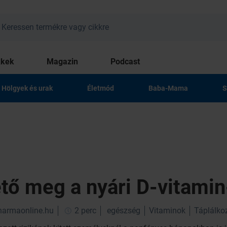
kkek
Magazin
Podcast
Hölgyek és urak
Életmód
Baba-Mama
S
tő meg a nyári D-vitamin
pharmaonline.hu
2 perc
egészség
Vitaminok
Táplálko