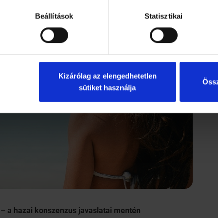
Beállítások
Statisztikai
Kizárólag az elengedhetetlen
Össz
sütiket használja
 – a hazai konszenzus javaslatai mentén