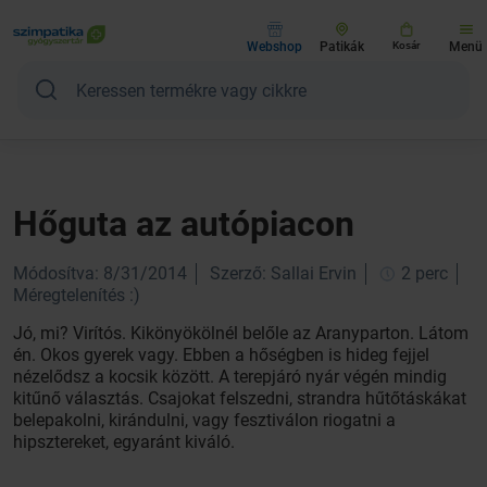
Webshop
Patikák
Kosár
Menü
Hőguta az autópiacon
Módosítva: 8/31/2014
Szerző: Sallai Ervin
2 perc
Méregtelenítés :)
Jó, mi? Virítós. Kikönyökölnél belőle az Aranyparton. Látom
én. Okos gyerek vagy. Ebben a hőségben is hideg fejjel
nézelődsz a kocsik között. A terepjáró nyár végén mindig
kitűnő választás. Csajokat felszedni, strandra hűtőtáskákat
belepakolni, kirándulni, vagy fesztiválon riogatni a
hipsztereket, egyaránt kiváló.