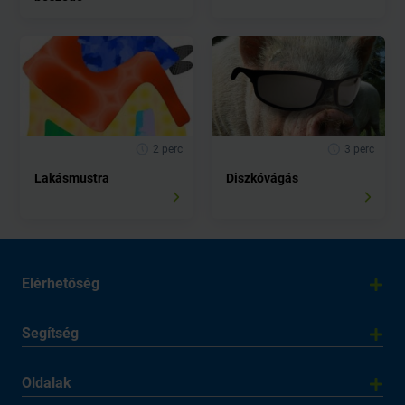
2 perc
3 perc
Lakásmustra
Diszkóvágás
Elérhetőség
Segítség
Oldalak