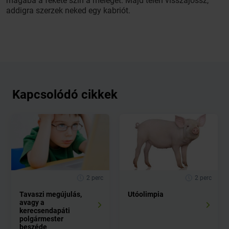
magába a fekete szín a meleget. Majd télen visszajössz,
addigra szerzek neked egy kabriót.
Kapcsolódó cikkek
2 perc
2 perc
Tavaszi megújulás,
Utóolimpia
avagy a
kerecsendapáti
polgármester
beszéde