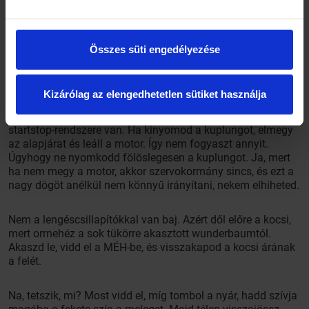
ne mozdulj meg vele, mert akkor zabálja a benzint. De
egyébként is, hova mennél ebben a dögmelegben? Elég, ha
túráztatod óvatosan a motort a panelházak között. Hadd
Összes süti engedélyezése
lássák, hogy telepjáród van.
Persze, hogy vannak rajta kisebb rozsdafoltok, de az most
Kizárólag az elengedhetetlen sütiket használja
divat. Rusztikus. Legalább nincs antagonisztikus ellentét a
külcsín és a belbecs között… Nem. Nem lefullad, hanem
startstop-rendszere van. Ha kinyomod a kuplungot, elmegy
az alapjárat és leáll a motor. Így nem fogyaszt annyit.
Úgyhogy ne nyomkodd fölöslegesen a kuplungot. Ja, mert
ha nem megy a motor, akkor szervokormány sincs, és ezt a
nagy dögöt anélkül nem könnyű irányítani, nekem elhiheted.
Nem a lengéscsillapítókkal van baj. Azért dől előre a kocsi,
mert orrnehéz a sok tükörre akasztott wunderbaumtól.
Akaszd le, vidd el a MÉH-be, és visszakapod a kocsi árának
a felét.
Na, tetszik, mi? Most vidd el, míg tombol a nyár, hadd szívja