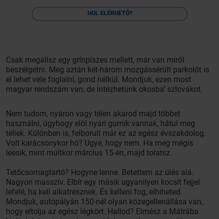
HOL ELÉRHETŐ?
Csak megállsz egy grínpíszes mellett, már van miről
beszélgetni. Meg aztán két-három mozgássérült parkolót is
el lehet vele foglalni, gond nélkül. Mondjuk, ezen most
magyar rendszám van, de intézhetünk okosba’ szlovákot.
Nem tudom, nyáron vagy télen akarod majd többet
használni, úgyhogy elöl nyári gumik vannak, hátul meg
téliek. Különben is, felborult már ez az egész évszakdolog.
Volt karácsonykor hó? Ugye, hogy nem. Ha meg mégis
leesik, mint múltkor március 15-én, majd tolatsz.
Tetőcsomagtartó? Hogyne lenne. Betettem az ülés alá.
Nagyon masszív. Elbír egy másik ugyanilyen kocsit fejjel
lefelé, ha kell alkatrésznek. És kelleni fog, elhiheted.
Mondjuk, autópályán 150-nél olyan közegellenállása van,
hogy eltolja az egész légkört. Hallod? Elmész a Mátrába