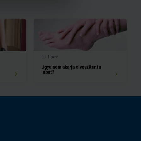
1 perc
Ugye nem akarja elveszíteni a
lábát?