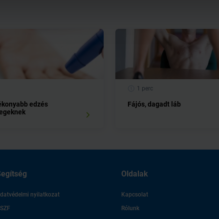
1 perc
ékonyabb edzés
Fájós, dagadt láb
tegeknek
egítség
Oldalak
datvédelmi nyilatkozat
Kapcsolat
SZF
Rólunk