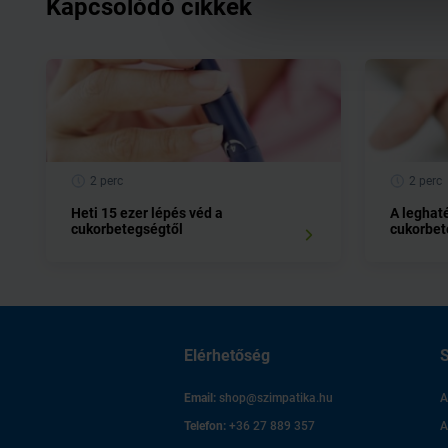
Kapcsolódó cikkek
2 perc
2 perc
Heti 15 ezer lépés véd a
A leghat
cukorbetegségtől
cukorbe
Elérhetőség
S
Email:
shop@szimpatika.hu
A
Telefon:
+36 27 889 357
A