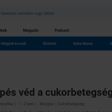
kkek
Magazin
Podcast
Hölgyek és urak
Életmód
Baba-Mama
S
épés véd a cukorbetegség
impatika
2 perc
Mozgás
Cukorbetegség