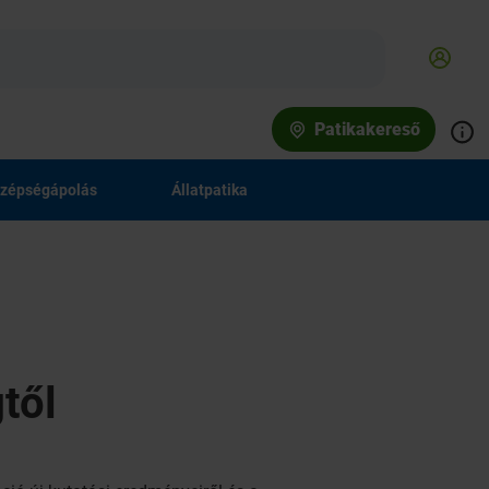
Patikakereső
zépségápolás
Állatpatika
től