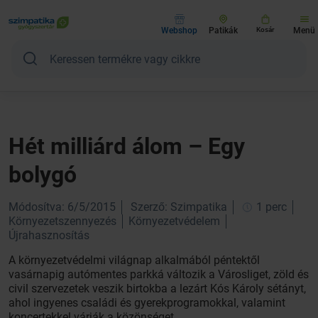
Webshop
Patikák
Kosár
Menü
Hét milliárd álom – Egy
bolygó
Módosítva: 6/5/2015
Szerző: Szimpatika
1 perc
Környezetszennyezés
Környezetvédelem
Újrahasznosítás
A környezetvédelmi világnap alkalmából péntektől
vasárnapig autómentes parkká változik a Városliget, zöld és
civil szervezetek veszik birtokba a lezárt Kós Károly sétányt,
ahol ingyenes családi és gyerekprogramokkal, valamint
koncertekkel várják a közönséget.