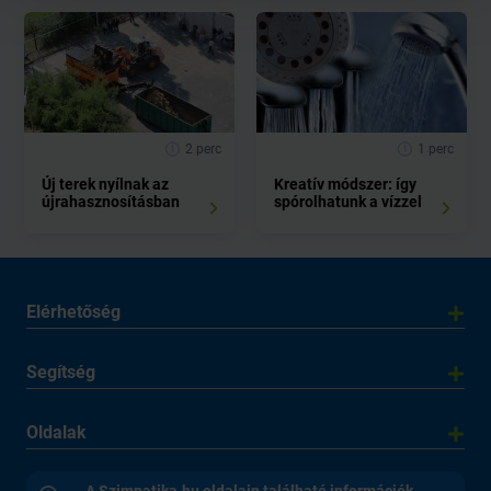
2 perc
1 perc
Új terek nyílnak az
Kreatív módszer: így
újrahasznosításban
spórolhatunk a vízzel
Elérhetőség
Segítség
Oldalak