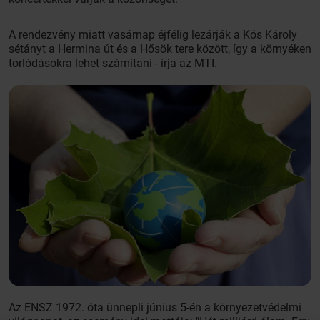
A rendezvény miatt vasárnap éjfélig lezárják a Kós Károly
sétányt a Hermina út és a Hősök tere között, így a környéken
torlódásokra lehet számítani - írja az MTI.
Az ENSZ 1972. óta ünnepli június 5-én a környezetvédelmi