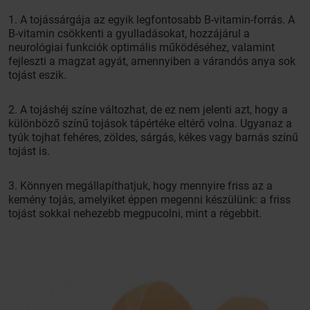
1. A tojássárgája az egyik legfontosabb B-vitamin-forrás. A
B-vitamin csökkenti a gyulladásokat, hozzájárul a
neurológiai funkciók optimális működéséhez, valamint
fejleszti a magzat agyát, amennyiben a várandós anya sok
tojást eszik.
2. A tojáshéj színe változhat, de ez nem jelenti azt, hogy a
különböző színű tojások tápértéke eltérő volna. Ugyanaz a
tyúk tojhat fehéres, zöldes, sárgás, kékes vagy barnás színű
tojást is.
3. Könnyen megállapíthatjuk, hogy mennyire friss az a
kemény tojás, amelyiket éppen megenni készülünk: a friss
tojást sokkal nehezebb megpucolni, mint a régebbit.