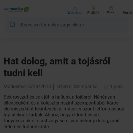
Webshop
Patikák
Kosár
Menü
Hat dolog, amit a tojásról
tudni kell
Módosítva: 3/23/2014
Szerző: Szimpatika
1 perc
Sok rosszat és sok jót is hallunk a tojásról. Néhányan
ellenségként és a koleszterinszint szempontjából káros
élelmiszerként tekintenek rá, mások viszont létfontosságú
tápláléknak tartják. Ahhoz, hogy eldönthessük,
fogyasszunk-e tojást vagy sem, van néhány dolog, amit
érdemes tudnunk róla.