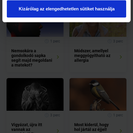
Kizárólag az elengedhetetlen sütiket használja
1 perc
3 perc
Nemsokára a
Módszer, amellyel
gondolkodó sapka
meggyógyítható az
segít majd megoldani
allergia
a matekot?
3 perc
1 perc
Vigyázat, újra itt
Most kiderül, hogy
vannak az
hol jártál az éjjel!