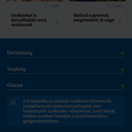
1 perc
1 perc
Unokáinkat is
Mutasd a gyomrod,
károsíthatják rossz
megmondom, ki vagy!
szokásaink
Elérhetőség
Segítség
Oldalak
A Szimpatika.hu oldalain található információk,
szolgáltatások tájékoztató jellegűek, nem
helyettesítik szakember véleményét, ezért kérjük
minden esetben forduljon a kezelőorvosához,
gyógyszerészéhez!