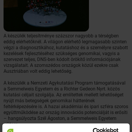
A készülék teljesítménye százszor nagyobb a térségben
eddig elérhetőknél. A világon elérhető legmagasabb szinten
végzi a diagnosztikához, kutatáshoz és a személyre szabott
kezelések fejlesztéséhez szükséges genomikai, vagyis a
szervezet teljes, DNS-ben kódolt örökítő információjának
vizsgálatait. A szomszédos országok közül ezekre csak
Ausztriában volt eddig lehetőség.
A készülék a Nemzeti Agykutatási Program támogatásával
a Semmelweis Egyetem és a Richter Gedeon Nyrt. közös
kutatási céljait szolgálja. Az említettek mellett lehetőséget
nyújt más betegségek genomikai hátterének
feltérképezésére is. A hazai akadémiai és ipari szféra szoros
együttműködése az ország innovációs potenciálját is erősíti
– hangsúlyozta Szél Ágoston, a Semmelweis Egyetem
rektora.