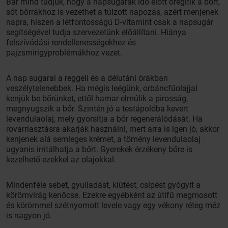
Bár mind tudjuk, hogy a napsugarak idő előtt öregítik a bőrt,
sőt bőrrákhoz is vezethet a túlzott napozás, azért menjenek
napra, hiszen a létfontosságú D-vitamint csak a napsugár
segítségével tudja szervezetünk előállítani. Hiánya
felszívódási rendellenességekhez és
pajzsmirigyproblémákhoz vezet.
A nap sugarai a reggeli és a délutáni órákban
veszélytelenebbek. Ha mégis leégünk, orbáncfűolajjal
kenjük be bőrünket, ettől hamar elmúlik a pirosság,
megnyugszik a bőr. Szintén jó a testápolóba kevert
levendulaolaj, mely gyorsítja a bőr regenerálódását. Ha
rovarriasztásra akarják használni, mert arra is igen jó, akkor
kenjenek alá semleges krémet, a tömény levendulaolaj
ugyanis irritálhatja a bőrt. Gyerekek érzékeny bőre is
kezelhető ezekkel az olajokkal.
Mindenféle sebet, gyulladást, kiütést, csípést gyógyít a
körömvirág kenőcse. Ezekre egyébként az útifű megmosott
és körömmel szétnyomott levele vagy egy vékony réteg méz
is nagyon jó.