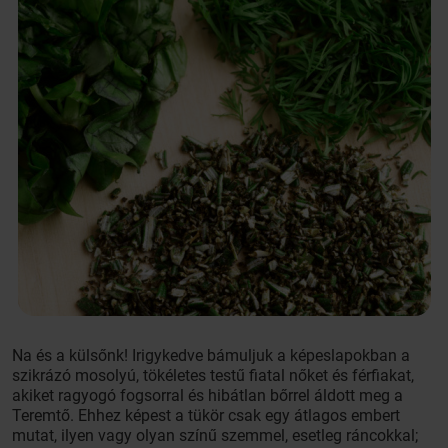
Na és a külsőnk! Irigykedve bámuljuk a képeslapokban a
szikrázó mosolyú, tökéletes testű fiatal nőket és férfiakat,
akiket ragyogó fogsorral és hibátlan bőrrel áldott meg a
Teremtő. Ehhez képest a tükör csak egy átlagos embert
mutat, ilyen vagy olyan színű szemmel, esetleg ráncokkal;