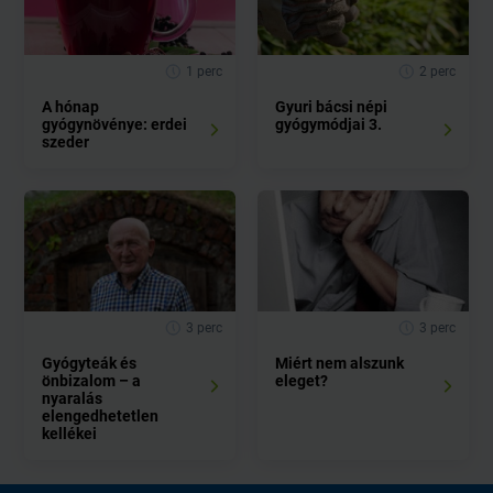
1 perc
2 perc
A hónap
Gyuri bácsi népi
gyógynövénye: erdei
gyógymódjai 3.
szeder
3 perc
3 perc
Gyógyteák és
Miért nem alszunk
önbizalom – a
eleget?
nyaralás
elengedhetetlen
kellékei