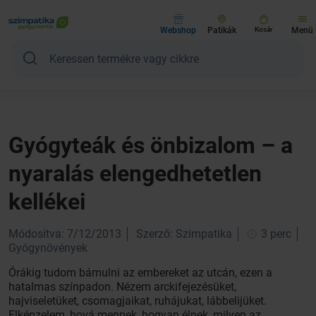
Webshop
Patikák
Kosár
Menü
Gyógyteák és önbizalom – a
nyaralás elengedhetetlen
kellékei
Módosítva: 7/12/2013
Szerző: Szimpatika
3 perc
Gyógynövények
Órákig tudom bámulni az embereket az utcán, ezen a
hatalmas színpadon. Nézem arckifejezésüket,
hajviseletüket, csomagjaikat, ruhájukat, lábbelijüket.
Elképzelem, hová mennek, hogyan élnek, milyen az