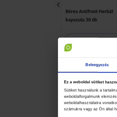
l Duo
Béres Antifront Herbál
200mg filmtabletta
kapszula 30 db
HOL ELÉRHETŐ?
HOL ELÉRHETŐ?
RÉSZLETEK
RÉSZLETEK
Beleegyezés
Ez a weboldal sütiket haszn
Sütiket használunk a tartal
weboldalforgalmunk elemzésé
weboldalhasználatra vonatko
számukra vagy az Ön által h