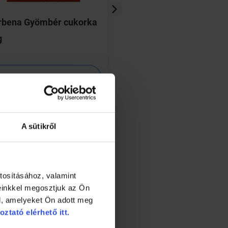
rbena Gyömbér cukorka
Nervenpflege tablet
g
db
HOL ELÉRHETŐ?
HOL ELÉRHETŐ
RÉSZLETEK
RÉSZLETEK
A sütikről
tosításához, valamint
einkkel megosztjuk az Ön
l, amelyeket Ön adott meg
oztató elérhető itt.