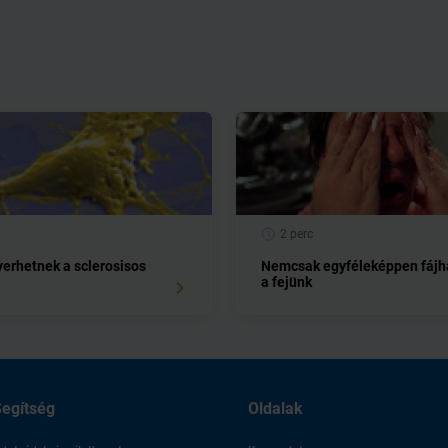
2 perc
yerhetnek a sclerosisos
Nemcsak egyféleképpen fájh
a fejünk
egítség
Oldalak