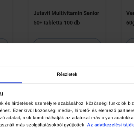
Jutavit Multivitamin Senior
Ve
50+ tabletta 100 db
60
HOL ELÉRHETŐ?
RÉSZLETEK
Részletek
ál
mak és hirdetések személyre szabásához, közösségi funkciók biz
hez. Ezenkívül közösségi média-, hirdető- és elemező partner
zó adatait, akik kombinálhatják az adatokat más olyan adatokka
asznált más szolgáltatásokból gyűjtöttek.
Az adatkezelési tájék