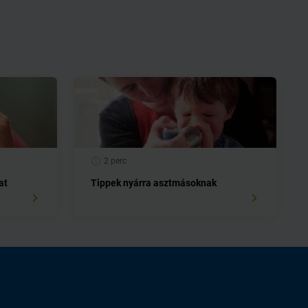
2 perc
at
Tippek nyárra asztmásoknak