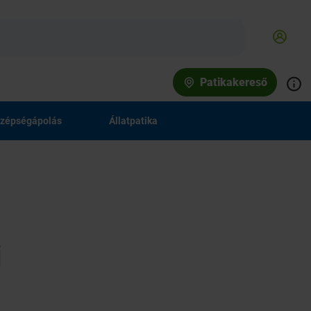
Patikakereső
zépségápolás
Állatpatika
j