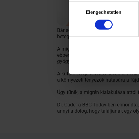
Hozzájárulás
Elengedhetetlen
kiválasztása
Bár sokak számára megdöbbentő, hogy 
betegség, mely hatalmas károkat ok
A migrén legalább egy napig fenn álló
ebben az esetben a látás szélessége 
gyógyszer van forgalomban, ami azon
A kutatók a gént TRES néven ismerik,
a környezeti tényezők hatására a fáj
Úgy tűnik, a migrén kialakulása attól
Dr. Cader a BBC Today-ben elmondta,
annyi a dolog, hogy találjanak egy o