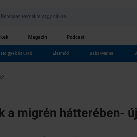
kkek
Magazin
Podcast
Hölgyek és urak
Életmód
Baba-Mama
S
k?
 a migrén hátterében- ú