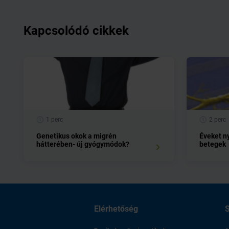
Kapcsolódó cikkek
1 perc
2 perc
Genetikus okok a migrén
Éveket n
hátterében- új gyógymódok?
betegek
Elérhetőség
S