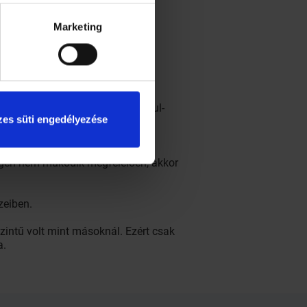
Marketing
az egyik legtöbb embert sújtó
ó. Egyes esetekben aurával párosul-
es süti engedélyezése
kennyé. A betegségre speciális
a gén nem működik megfelelően, akkor
zeiben.
intű volt mint másoknál. Ezért csak
a.