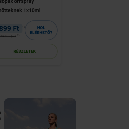
sopax orrspray
B12-vitamin Anker
nőtteknek 1x10ml
1000 mcg bevont tab
50 db
 899 Ft
HOL
1)
ELÉRHETŐ?
HOL ELÉRHETŐ
2)
625 Ft helyett
RÉSZLETEK
RÉSZLETEK
a
m