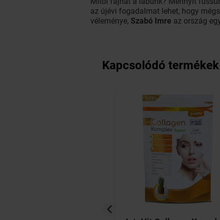
Mitől fájhat a lábunk? Mennyit fussu
az újévi fogadalmat lehet, hogy mégse
véleménye,
Szabó Imre
az ország egy
Kapcsolódó termékek