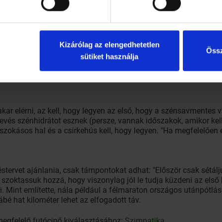
Kizárólag az elengedhetetlen
Össz
sütiket használja
ar elérni, az kell, hogy legyen az első, hogy a szénsavmentes ví
evés szénhidrátot esznek (persze, vannak időszakok, amikor kell 
szokásos hal és a csirkehús kell, hogy legyen. "Ha megfelelően é
éstervet ajánlania, csak támpontokat adhat: "Először csak sétál
szoktassuk hozzá, hogy viszonylag jól le tudja küzdeni az első ki
i. Mint említette, nála például a félmaraton országos utánpótlá
bé hat kilométer lehet az elfogadott táv.
 megfelelő futócipő kiválasztásához:
Szimpatika