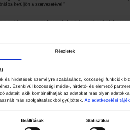
óniába kerüljön a szervezetével."
a profik nem nagyon használják a futópadot, pedig látványos e
náljuk. A karmunka hatékonyabbá tétele például sokkal könny
semmi jobban fejleszteni." Az viszont biztos, hogy a gépi edzé
pen a monotonsága miatt. "Annál azért nincs jobb, mint amikor
Részletek
ál
mak és hirdetések személyre szabásához, közösségi funkciók biz
hez. Ezenkívül közösségi média-, hirdető- és elemező partner
zó adatait, akik kombinálhatják az adatokat más olyan adatokka
asznált más szolgáltatásokból gyűjtöttek.
Az adatkezelési tájék
Beállítások
Statisztikai