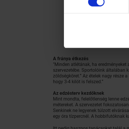
A fránya étkezés
"Minden atlétának, ha eredményeket ak
szervezetébe. Sportolóink általában k
zöldségköret.” Az ételek nagy része a 
hogy 3-4 kilót is felszed.”
Az edzésterv kezdőknek
Mint mondta, felelőtlenség lenne edz
métereket. A szervezetet fokozatosan 
Senkinek ne legyenek túlzott elvárása
egy óra tízpercnél. A hobbifutóknak ká
Itt pedig hasznos tanácsokat talál a