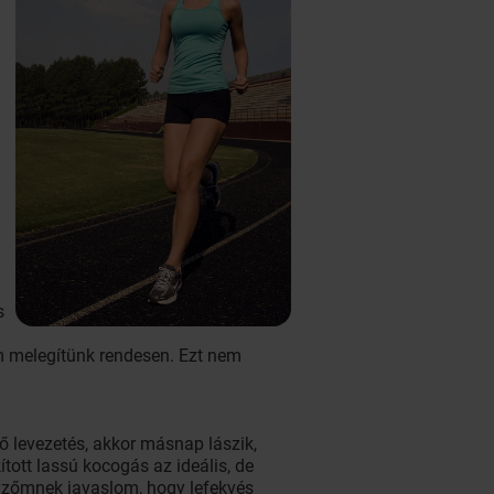
l
s
em melegítünk rendesen. Ezt nem
ő levezetés, akkor másnap lászik,
ott lassú kocogás az ideális, de
nyzőmnek javaslom, hogy lefekvés