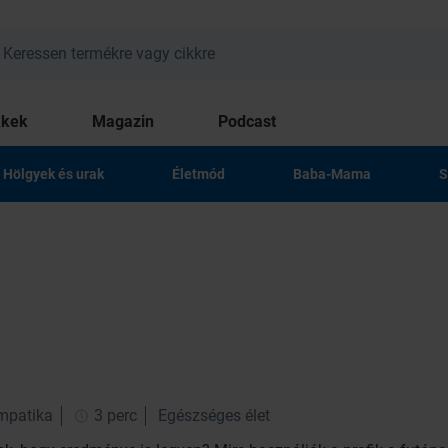
kkek
Magazin
Podcast
Hölgyek és urak
Életmód
Baba-Mama
S
impatika
3 perc
Egészséges élet