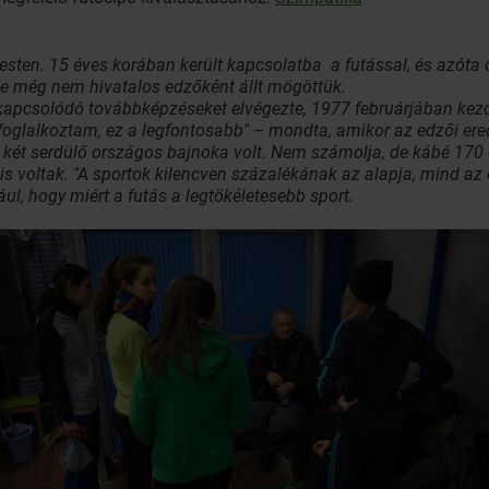
sten. 15 éves korában került kapcsolatba a futással, és azóta c
de még nem hivatalos edzőként állt mögöttük.
 kapcsolódó továbbképzéseket elvégezte, 1977 februárjában kezd
foglalkoztam, ez a legfontosabb" – mondta, amikor az edzői er
két serdülő országos bajnoka volt. Nem számolja, de kábé 170 
is voltak. "A sportok kilencven százalékának az alapja, mind a
ul, hogy miért a futás a legtökéletesebb sport.