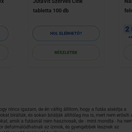
ex
JutaVit Szerves Cink
Na
tabletta 100 db
fel
2
HOL ELÉRHETŐ?
3 
RÉSZLETEK
gy nincs igazam, de én váltig állítom, hogy a futás alakítja a
kat bírálták, és sokan bírálják állítólag ma is, mert nem erősíti 
okat, amik a futásnál nem hasznosak, de - mint mondta - ha ne
or deformálódhatnak az izmok, és gyengébbek lesznek az