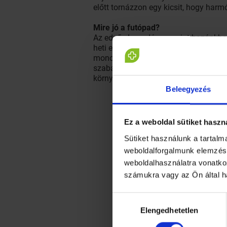
előtt tornázzon egy kicsit, hogy harm
Mire jó a futópad?
Az edző elmondása szerint hazánkban 
heti egy alkalommal mindenképp hasz
monotónia- tűrőképességet sem tudja 
szabadlevegőshöz - többek között ép
környezetben."
Beleegyezés
Ez a weboldal sütiket haszn
Sütiket használunk a tartal
weboldalforgalmunk elemzésé
weboldalhasználatra vonatko
számukra vagy az Ön által h
Hozzájárulás
Elengedhetetlen
kiválasztása