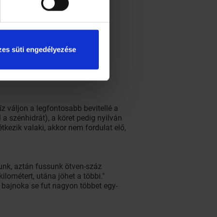
es süti engedélyezése
z váljon a legfontosabb bevitellé a
a szénhidrát), a köret pedig nyilván
tkezik valaki, akkor nem fordulat elő,
junk, aztán fussunk ötven-száz
lométert, utána jöhet a többi."
s bajnoka se fut nagyon többet egy-