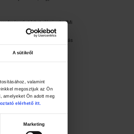
redményeket lehet elérni vele. "Mi
ebben megoldható vele, de a
s nem hasonlítható a
 az ember a Normafánál fut csodás
A sütikről
tosításához, valamint
einkkel megosztjuk az Ön
l, amelyeket Ön adott meg
oztató elérhető itt.
Marketing