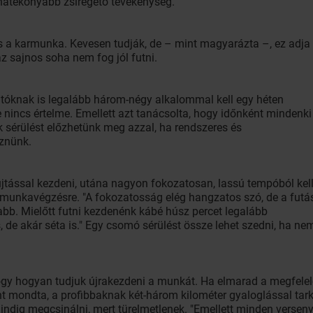
ghatékonyabb zsírégető tevékenység.
s a karmunka. Kevesen tudják, de – mint magyarázta –, ez adja
 az sajnos soha nem fog jól futni.
tóknak is legalább három-négy alkalommal kell egy héten
 nincs értelme. Emellett azt tanácsolta, hogy időnként mindenki
k sérülést előzhetünk meg azzal, ha rendszeres és
znünk.
jtással kezdeni, utána nagyon fokozatosan, lassú tempóból kel
b munkavégzésre. "A fokozatosság elég hangzatos szó, de a futá
abb. Mielőtt futni kezdenénk kábé húsz percet legalább
, de akár séta is." Egy csomó sérülést össze lehet szedni, ha n
hogy hogyan tudjuk újrakezdeni a munkát. Ha elmarad a megfelel
 mondta, a profibbaknak két-három kilométer gyaloglással tarkít
indig megcsinálni, mert türelmetlenek. "Emellett minden verse