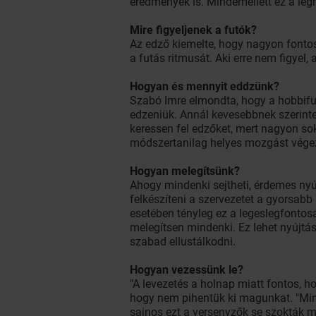
eredmények is. Mindemellett ez a le
Mire figyeljenek a futók?
Az edző kiemelte, hogy nagyon fonto
a futás ritmusát. Aki erre nem figyel,
Hogyan és mennyit eddzünk?
Szabó Imre elmondta, hogy a hobbifu
edzeniük. Annál kevesebbnek szerinte
keressen fel edzőket, mert nagyon so
módszertanilag helyes mozgást vége
Hogyan melegítsünk?
Ahogy mindenki sejtheti, érdemes nyú
felkészíteni a szervezetet a gyorsab
esetében tényleg ez a legeslegfontos
melegítsen mindenki. Ez lehet nyújtás
szabad ellustálkodni.
Hogyan vezessünk le?
"A levezetés a holnap miatt fontos, 
hogy nem pihentük ki magunkat. "Mint
sajnos ezt a versenyzők se szokták m