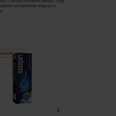
adot? Lassan mindenki belátja, hogy
A futásról mindenkinek megvan a
e.
impatika akció