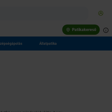
Patikakereső
zépségápolás
Állatpatika