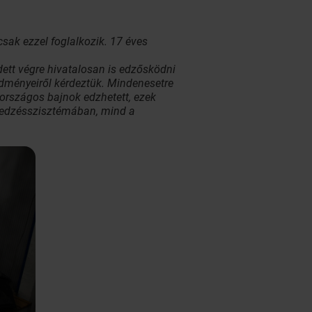
sak ezzel foglalkozik. 17 éves
ett végre hivatalosan is edzősködni
edményeiről kérdeztük. Mindenesetre
országos bajnok edzhetett, ezek
z edzésszisztémában, mind a