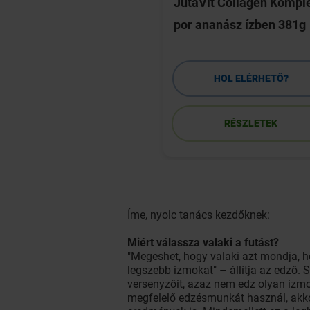
csonterősítő por
JutaVit Collagen Kompl
por ananász ízben 381g
HOL ELÉRHETŐ?
HOL ELÉRHETŐ?
RÉSZLETEK
RÉSZLETEK
Íme, nyolc tanács kezdőknek:
Miért válassza valaki a futást?
"Megeshet, hogy valaki azt mondja, ho
legszebb izmokat" – állítja az edző. So
versenyzőit, azaz nem edz olyan izm
megfelelő edzésmunkát használ, akk