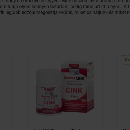
nk, hogy eredménye is legyen? Mire használják a profik a futóp
m tudja olyan könnyen betartani, pedig mindjárt itt a nyár... 
ik legjobb edzője megosztja velünk, miket csináljunk és miket n
Sz