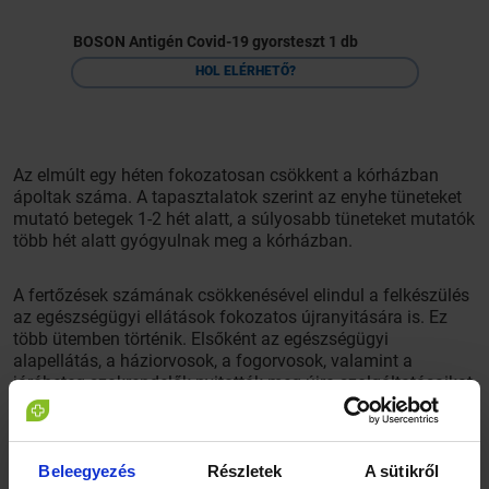
BOSON Antigén Covid-19 gyorsteszt 1 db
HOL ELÉRHETŐ?
Az elmúlt egy héten fokozatosan csökkent a kórházban
ápoltak száma. A tapasztalatok szerint az enyhe tüneteket
mutató betegek 1-2 hét alatt, a súlyosabb tüneteket mutatók
több hét alatt gyógyulnak meg a kórházban.
A fertőzések számának csökkenésével elindul a felkészülés
az egészségügyi ellátások fokozatos újranyitására is. Ez
több ütemben történik. Elsőként az egészségügyi
alapellátás, a háziorvosok, a fogorvosok, valamint a
járóbeteg szakrendelők nyitották meg újra szolgáltatásaikat,
de még csökkentett üzemmódban és fokozott
óvintézkedések mellett.
Beleegyezés
Részletek
A sütikről