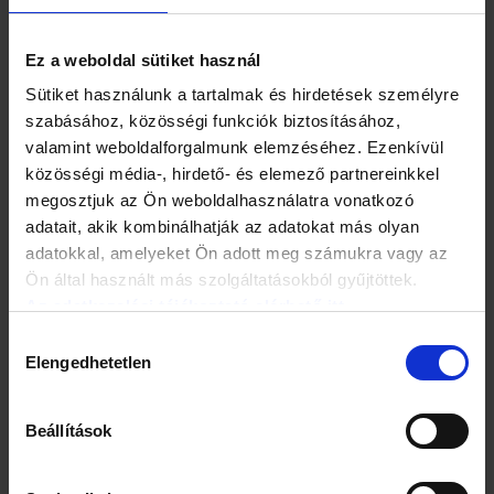
Ez a weboldal sütiket használ
Sütiket használunk a tartalmak és hirdetések személyre
szabásához, közösségi funkciók biztosításához,
valamint weboldalforgalmunk elemzéséhez. Ezenkívül
közösségi média-, hirdető- és elemező partnereinkkel
megosztjuk az Ön weboldalhasználatra vonatkozó
adatait, akik kombinálhatják az adatokat más olyan
adatokkal, amelyeket Ön adott meg számukra vagy az
Ön által használt más szolgáltatásokból gyűjtöttek.
Az adatkezelési tájékoztató elérhető itt.
A kórházak is készülnek a fokozatos újranyitásra, épp ezt
Hozzájárulás
szolgálja a „régi új” beutalási rend is, amely képes
Elengedhetetlen
kiválasztása
tehermentesíteni több kórházat, hogy minél előbb
elkezdődhessenek a járvány miatt elhalasztott vizsgálatok,
kezelések. Emellett természetesen fenn kell tartani a
Beállítások
járványügyi készültséget, hogy a kórházak szükség
esetén – egy újabb betegszám emelkedés esetén is –
képesek legyenek a koronavírusos betegek tömeges