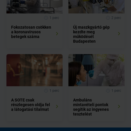
1 perc
2 perc
Fokozatosan csökken
Új maszkgyártó gép
a koronavírusos
kezdte meg
betegek száma
működését
Budapesten
1 perc
1 perc
A SOTE csak
Ambuláns
részlegesen oldja fel
mintavételi pontok
a látogatási tilalmat
segítik az ingyenes
tesztelést