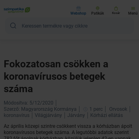
Webshop
Patikák
Kosár
Menü
Fokozatosan csökken a
koronavírusos betegek
száma
Módosítva: 5/12/2020
Szerző: Magyarország Kormánya
1 perc
Orvosok
koronavírus
Világjárvány
Járvány
Kórházi ellátás
Az április közepi szintre csökkent vissza a kórházban ápolt
koronavírusos betegek száma. A legutóbbi adatok szerint
782 főt ápolnak kórházban, közülük jelenleg 42-en vannak