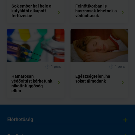
Sok ember hal bele a
Felnőttkorban is
kutyáktól elkapott
hasznosak lehetnek a
fertőzésbe
védőoltások
1 perc
1 perc
Hamarosan
Egészségtelen, ha
védőoltást kérhetünk
sokat álmodunk
nikotinfüggőség
ellen
Elérhetőség