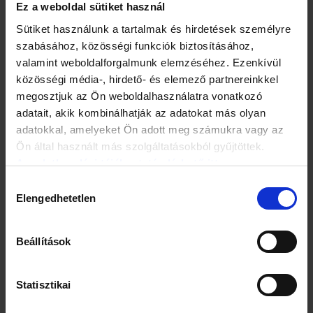
Ez a weboldal sütiket használ
Sütiket használunk a tartalmak és hirdetések személyre
szabásához, közösségi funkciók biztosításához,
valamint weboldalforgalmunk elemzéséhez. Ezenkívül
közösségi média-, hirdető- és elemező partnereinkkel
megosztjuk az Ön weboldalhasználatra vonatkozó
adatait, akik kombinálhatják az adatokat más olyan
adatokkal, amelyeket Ön adott meg számukra vagy az
Ön által használt más szolgáltatásokból gyűjtöttek.
Az adatkezelési tájékoztató elérhető itt.
Hozzájárulás
Elengedhetetlen
A védőoltások átütő sikere azonban kétélű fegyver: az
kiválasztása
egykor pusztító kórok visszaszorulása azzal járt együtt,
hogy sokan a betegségekről is elfeledkeztek és
megkérdőjelezték az oltás hasznosságát,
Beállítások
biztonságosságát. Ennek a felejtésnek és tudatlanságnak
az egyik megnyilvánulása az oltásellenes mozgalom, amely
tudományos megalapozottság nélkül tesz olyan állításokat,
Statisztikai
amelyekkel sok ember életét, egészségét sodorja veszélybe.
Ezért döntött úgy az Egészségügyi Világszervezet (WHO),