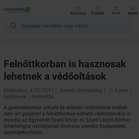
Webshop
Patikák
Kosár
Menü
Felnőttkorban is hasznosak
lehetnek a védőoltások
Módosítva: 4/20/2017
Szerző: Szimpatika
2 perc
fertőzések
Védőoltás
A gyermekkorban adható és adandó védőoltások mellett
nem árt gondolni a felnőttkorban kérhető védőoltásokra is -
mondta az Egyesített Szent István és Szent László Kórház
infektológiai osztályának főorvosa szerdán Budapesten,
sajtótájékoztatón.