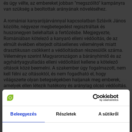
és úgy vélte, az embereket jobban "megszólító" kampányra
van szükség a beoltottak arányának növeléséhez.
A romániai kanyarójárvánnyal kapcsolatban Szlávik János
közölte, négyezer megbetegedést regisztráltak és
huszonegyen belehaltak a fertőzésbe. Megjegyezte,
Romániában kötelező a kanyaró elleni védőoltás, de az
elmúlt években elterjedt oltásellenes vélemények miatt
drasztikusan csökkent a védőoltásban részesülők száma.
Véleménye szerint Magyarországon a bárányhimlő és az
agyhártyagyulladás elleni védőoltást kellene a kötelező
oltások közé beemelni. A szakember úgy fogalmazott, nem
kell félni az oltásoktól, és nem fogadható el, hogy
világszerte olyan betegségekben haljanak meg emberek,
amelyek ellen létezik hatékony és aránylag olcsó védőoltás.
„Azt kell megérteni – hangsúlyozta –, hogy a beoltottak
nemcsak önmagukat, hanem a szűkebb és tágabb
közösséget is védik az egyébként legyőzhető fertőző
betegségekkel szemben. A betegségek kezelése, már
Beleegyezés
Részletek
A sütikről
amennyiben létezik egyáltalán gyógymód az adott
fertőzésre, nagyságrendekkel bonyolultabb, megterhelőbb
és drágább, mint a kór megelőzése.”