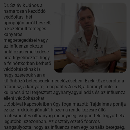
Dr. Szlávik János a
hamarosan kezdődő
védőoltási hét
apropóján arról beszélt,
a közelmúlt tömeges
kanyarós
megbetegedései vagy
az influenza okozta
halálozás emelkedése
arra figyelmeztet, hogy
a felnőttkorban kérhető
védőoltásoknak is
nagy szerepük van a
különböző betegségek megelőzésében. Ezek közé sorolta a
tetanusz, a kanyaró, a hepatitis A és B, a bárányhimlő, a
kullancs által terjesztett agyhártyagyulladás és az influenza
elleni védőoltásokat.
Utóbbival kapcsolatban úgy fogalmazott: "fájdalmas pontja
ez az infektológiának", hiszen a rendelkezésre álló
térítésmentes oltóanyag-mennyiség csupán fele fogyott el a
legutóbbi szezonban. Az osztályvezető főorvos
hangsúlyozta, hogy az influenza nem egy banális betegség,