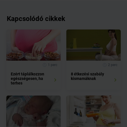
Kapcsolódó cikkek
1 perc
2 perc
Ezért táplálkozzon
8 étkezési szabály
egészségesen, ha
kismamáknak
terhes