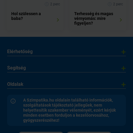
2 perc
2 perc
Hol szülessen a
Terhesség és magas
baba?
vérnyomás: mire
figyeljen?
Elérhetőség
Segítség
Oldalak
A Szimpatika.hu oldalain található információk,
szolgáltatások tájékoztató jellegűek, nem
helyettesítik szakember véleményét, ezért kérjük
minden esetben forduljon a kezelőorvosához,
gyógyszerészéhez!