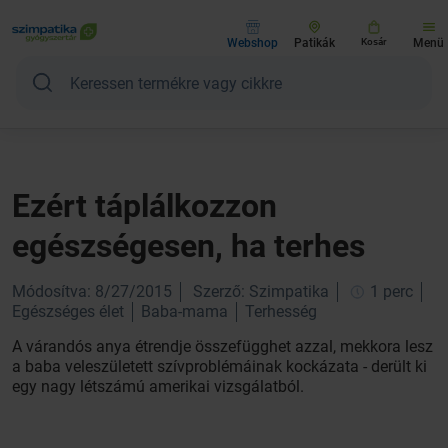
Webshop
Patikák
Kosár
Menü
Ezért táplálkozzon
egészségesen, ha terhes
Módosítva: 8/27/2015
Szerző: Szimpatika
1 perc
Egészséges élet
Baba-mama
Terhesség
A várandós anya étrendje összefügghet azzal, mekkora lesz
a baba veleszületett szívproblémáinak kockázata - derült ki
egy nagy létszámú amerikai vizsgálatból.