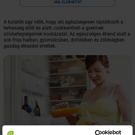
HOL ELÉRHETŐ?
A kutatók úgy vélik, hogy aki egészségesen táplálkozik a
terhesség előtt és alatt, csökkentheti a gyermek
szívbetegségeinek kockázatát. Az egészséges étrend alatt a
sok friss halban, gyümölcsben, diófélében és zöldségben
gazdag étkezést értették.