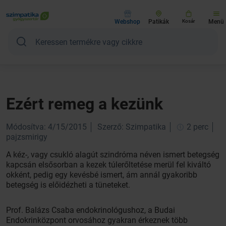
Webshop
Patikák
Kosár
Menü
Ezért remeg a kezünk
Módosítva: 4/15/2015
Szerző: Szimpatika
2 perc
pajzsmirigy
A kéz-, vagy csukló alagút szindróma néven ismert betegség
kapcsán elsősorban a kezek túlerőltetése merül fel kiváltó
okként, pedig egy kevésbé ismert, ám annál gyakoribb
betegség is előidézheti a tüneteket.
Prof. Balázs Csaba endokrinológushoz, a Budai
Endokrinközpont orvosához gyakran érkeznek több