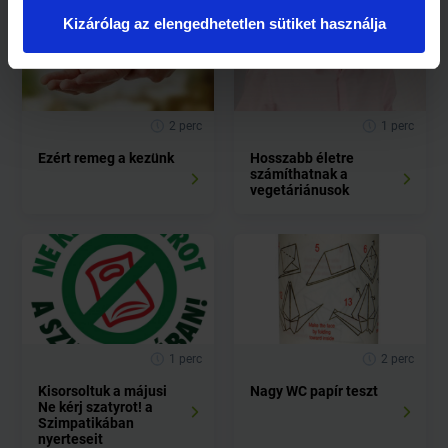
Kizárólag az elengedhetetlen sütiket használja
2 perc
1 perc
Ezért remeg a kezünk
Hosszabb életre
számíthatnak a
vegetáriánusok
1 perc
2 perc
Kisorsoltuk a májusi
Nagy WC papír teszt
Ne kérj szatyrot! a
Szimpatikában
nyerteseit