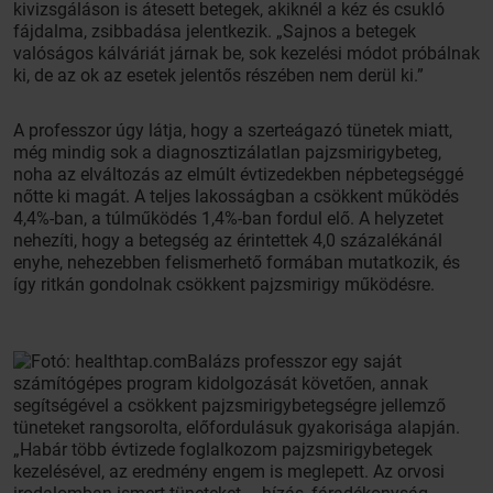
kivizsgáláson is átesett betegek, akiknél a kéz és csukló
fájdalma, zsibbadása jelentkezik. „Sajnos a betegek
valóságos kálváriát járnak be, sok kezelési módot próbálnak
ki, de az ok az esetek jelentős részében nem derül ki.”
A professzor úgy látja, hogy a szerteágazó tünetek miatt,
még mindig sok a diagnosztizálatlan pajzsmirigybeteg,
noha az elváltozás az elmúlt évtizedekben népbetegséggé
nőtte ki magát. A teljes lakosságban a csökkent működés
4,4%-ban, a túlműködés 1,4%-ban fordul elő. A helyzetet
nehezíti, hogy a betegség az érintettek 4,0 százalékánál
enyhe, nehezebben felismerhető formában mutatkozik, és
így ritkán gondolnak csökkent pajzsmirigy működésre.
Balázs professzor egy saját
számítógépes program kidolgozását követően, annak
segítségével a csökkent pajzsmirigybetegségre jellemző
tüneteket rangsorolta, előfordulásuk gyakorisága alapján.
„Habár több évtizede foglalkozom pajzsmirigybetegek
kezelésével, az eredmény engem is meglepett. Az orvosi