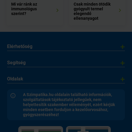
Mi vár ránk az
Csak minden ötödik
immunológus
gyógyult termel
szerint?
elegendő
ellenanyagot
Elérhetőség
Segítség
Oldalak
A Szimpatika.hu oldalain található információk,
szolgáltatások tájékoztató jellegűek, nem
helyettesítik szakember véleményét, ezért kérjük
minden esetben forduljon a kezelőorvosához,
gyógyszerészéhez!