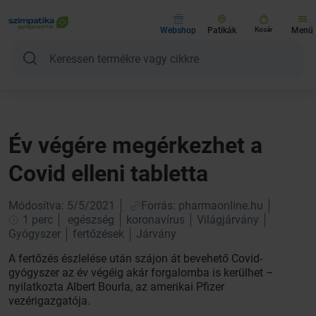
Webshop
Patikák
Kosár
Menü
Év végére megérkezhet a
Covid elleni tabletta
Módosítva: 5/5/2021
Forrás: pharmaonline.hu
1 perc
egészség
koronavírus
Világjárvány
Gyógyszer
fertőzések
Járvány
A fertőzés észlelése után szájon át bevehető Covid-
gyógyszer az év végéig akár forgalomba is kerülhet –
nyilatkozta Albert Bourla, az amerikai Pfizer
vezérigazgatója.