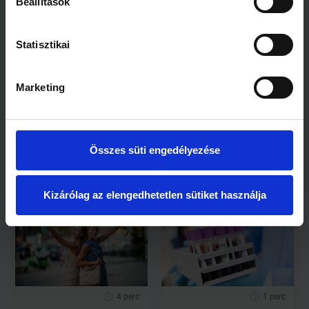
Beállítások
Kapcsolódó cikkek
Statisztikai
Marketing
1 perc
1 perc
Összes süti engedélyezése
Év végére
Hónapokkal később
megérkezhet a Covid
is emlékezetkiesést
elleni tabletta
okozhat a Covid-19
Kizárólag az elengedhetetlen sütiket használja
4 perc
1 perc