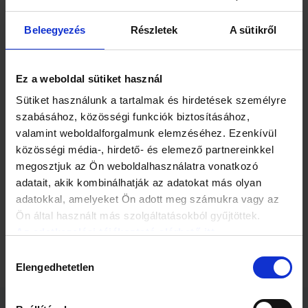
Beleegyezés
Részletek
A sütikről
Bourla arról is beszélt, két gyógyszert fejlesztenek a
koronavírus ellen, az egyik a fent említett tabletta, a másik
Ez a weboldal sütiket használ
intravénásan adagolható. A két megoldás közül a tablettára
Sütiket használunk a tartalmak és hirdetések személyre
fókuszálnak, ennek ugyanis nagy előnye, hogy nem kell
egészségügyi intézménybe mennie a fertőzöttnek, otthon is
szabásához, közösségi funkciók biztosításához,
beveheti.
valamint weboldalforgalmunk elemzéséhez. Ezenkívül
közösségi média-, hirdető- és elemező partnereinkkel
Több klinikai tesztfázison kell még átesnie a gyógyszernek
megosztjuk az Ön weboldalhasználatra vonatkozó
ahhoz, hogy forgalomba kerülhessen. A harmadik klinikai
adatait, akik kombinálhatják az adatokat más olyan
fázisban már több tízezres populáción tesztelik, de ha
adatokkal, amelyeket Ön adott meg számukra vagy az
minden jól megy, év végére elkészülhetnek ezzel is, és
Ön által használt más szolgáltatásokból gyűjtöttek.
elérhetővé válik a gyógyszer.
Az adatkezelési tájékoztató elérhető itt.
Hozzájárulás
Elengedhetetlen
kiválasztása