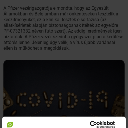
A Pfizer vezérigazgatója elmondta, hogy az Egyesült
Államokban és Belgiumban már önkénteseken tesztelik a
készítményüket, ez a klinikai tesztek első fázisa (az
állatkísérletek alapján biztonságosnak ítélték az egyelőre
PF-07321332 néven futó szert). Az eddigi eredmények igen
biztatóak. A Pfizer-vezér szerint a gyógyszer piacra kerülése
áttörés lenne. Jelenleg úgy vélik, a vírus újabb variánsai
ellen is működhet a megoldásuk.