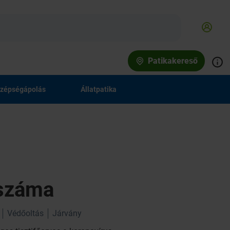
Patikakereső
zépségápolás
Állatpatika
 száma
Védőoltás
Járvány