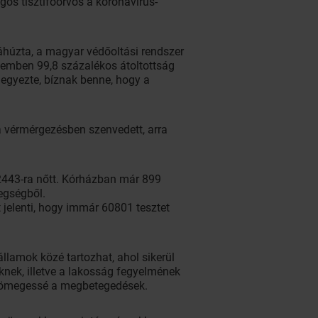
os tisztifőorvos a koronavírus-
Aláhúzta, a magyar védőoltási rendszer
zemben 99,8 százalékos átoltottság
jegyezte, bíznak benne, hogy a
a vérmérgezésben szenvedett, arra
 2443-ra nőtt. Kórházban már 899
egségből.
 jelenti, hogy immár 60801 tesztet
llamok közé tartozhat, ahol sikerül
knek, illetve a lakosság fegyelmének
ak tömegessé a megbetegedések.