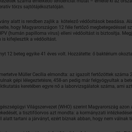
kezeltek száma emelkedő tendenciát mutat – emelte ki az ország
eratív törzs sajtótájékoztatóján.
járvány alatt is rendben zajlik a kötelező védőoltások beadása. 
iemelte, hogy Magyarországon 12 féle fertőző megbetegedéssel s
PV (humán papilloma vírus) elleni védőoltást is biztosítja. Meg
s kifejlesztik a védőoltást.
yt 12 beteg egyike 41 éves volt. Hozzátette: ő baktérium okozt
smertetve Müller Cecília elmondta: az igazolt fertőzöttek száma
ulnak gépi lélegeztetésre, 458-an pedig már felgyógyultak a bet
ktkutatás keretében egyre nő a laborvizsgálatok száma, ami azt
z Egészségügyi Világszervezet (WHO) szerint Magyarország azon á
ekedését, a tisztifőorvos azt mondta: a kormányzati intézkedése
ll alatt tartani a járványt, ezért bíznak abban, hogy nem váln