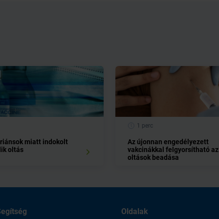
1 perc
riánsok miatt indokolt
Az újonnan engedélyezett
ik oltás
vakcinákkal felgyorsítható az
oltások beadása
egítség
Oldalak