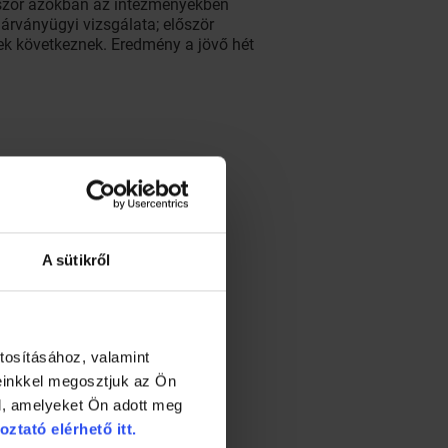
lőször azokban az intézményekben
járványügyi vizsgálata; először
ek következnek. Eredmény a jövő hét
A sütikről
tosításához, valamint
einkkel megosztjuk az Ön
l, amelyeket Ön adott meg
oztató elérhető itt.