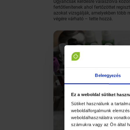
Ugyancsak kérdésre válaszolva közölt
fertőtlenítenek ahol fertőzöttet regis
azokat vizsgálják, amelyekben több 
végére várható – tette hozzá.
Beleegyezés
Ez a weboldal sütiket haszn
Sütiket használunk a tartal
weboldalforgalmunk elemzésé
weboldalhasználatra vonatko
számukra vagy az Ön által h