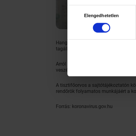
Hozzájárulás
Elengedhetetlen
kiválasztása
Hangsúlyozta: a fertőzöttek halálozá
tagállamainak azon alsó harmadába 
Arról is szólt, hogy a kormányzat ált
veszélyeztetettek számára, az egészsé
A tisztifőorvos a sajtótájékoztatón 
rendőrök folyamatos munkájáért a k
Forrás: koronavirus.gov.hu