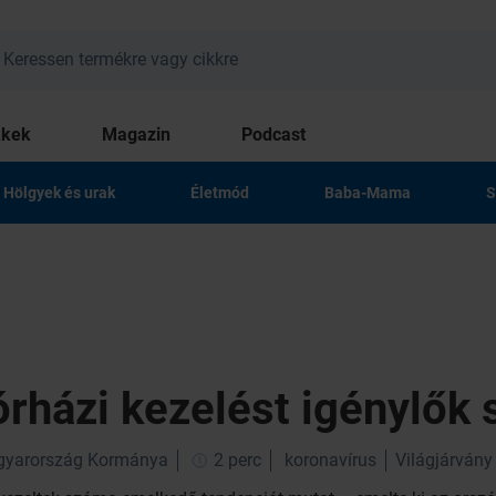
kkek
Magazin
Podcast
Hölgyek és urak
Életmód
Baba-Mama
S
órházi kezelést igénylők
gyarország Kormánya
2 perc
koronavírus
Világjárvány