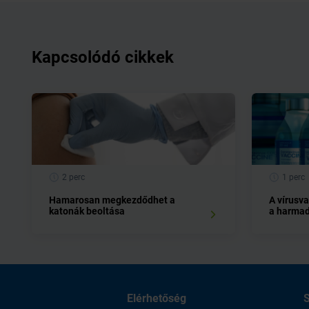
Kapcsolódó cikkek
2 perc
1 perc
Hamarosan megkezdődhet a
A vírusva
katonák beoltása
a harmad
Elérhetőség
S