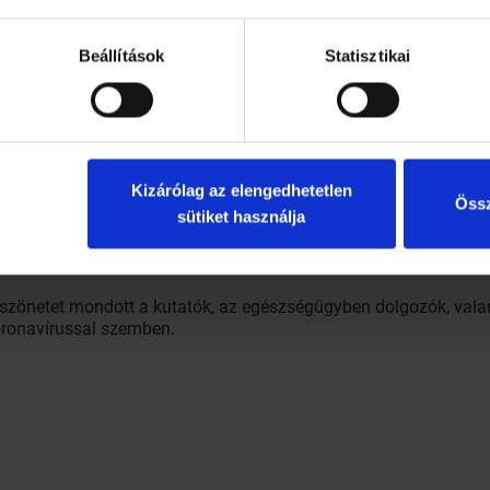
Beállítások
Statisztikai
si aránya a lakosságszámra kivetítve értékelhető. Ezek szerint
sorolható, ahol a halálozási arány nem magas – mondta.
Kizárólag az elengedhetetlen
Össz
sütiket használja
al rendelt védőfelszerelések nem kerülnek kereskedelmi forgalom
gügyi- és szociális dolgozók, illetve a rendvédelmi szervek munk
köszönetet mondott a kutatók, az egészségügyben dolgozók, val
oronavírussal szemben.