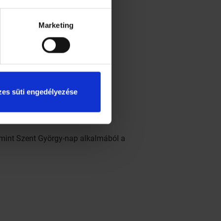
Marketing
 Magyarország az Európai Unió
es süti engedélyezése
ba, azokat a leginkább
atársai között osztják ki.
amint Szent György-nap alkalmából a