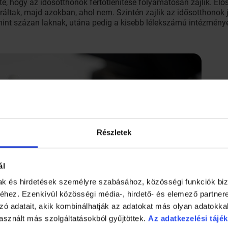
e, hogy az idősotthonok fertőtlenítése folyamatosan zajlik. E
ztráltak, majd azokban, ahol nem. Szintén zajlik az idősotthonok 
mint százan laknak, utána pedig a kisebb lélekszámú intézmény
Részletek
ál
mak és hirdetések személyre szabásához, közösségi funkciók biz
hez. Ezenkívül közösségi média-, hirdető- és elemező partner
zó adatait, akik kombinálhatják az adatokat más olyan adatokka
asznált más szolgáltatásokból gyűjtöttek.
Az adatkezelési tájék