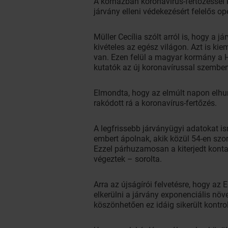
A kórházban koronavírus-fertőzéssel 
járvány elleni védekezésért felelős op
Müller Cecília szólt arról is, hogy a 
kivételes az egész világon. Azt is k
van. Ezen felül a magyar kormány a H
kutatók az új koronavírussal szemben i
Elmondta, hogy az elmúlt napon elhun
rakódott rá a koronavírus-fertőzés.
A legfrissebb járványügyi adatokat i
embert ápolnak, akik közül 54-en szor
Ezzel párhuzamosan a kiterjedt konta
végeztek – sorolta.
Arra az újságírói felvetésre, hogy a
elkerülni a járvány exponenciális növ
köszönhetően ez idáig sikerült kontro