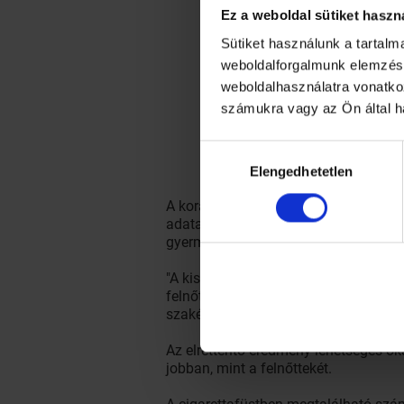
Ez a weboldal sütiket haszn
Sütiket használunk a tartal
weboldalforgalmunk elemzésé
weboldalhasználatra vonatko
számukra vagy az Ön által h
Hozzájárulás
Elengedhetetlen
kiválasztása
A korábban ismert károk listáját egé
adatait felhasználva. Megállapításai
gyermekének 43 százalékkal nagyobb e
"A kisgyerekeknek, mivel létfontossá
felnőttnek, ami kétszer-háromszor nagy
szakértő.
Az elrettentő eredmény lehetséges o
jobban, mint a felnőttekét.