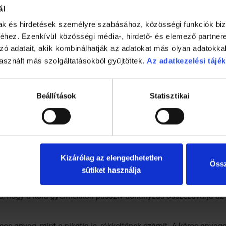
ál
mak és hirdetések személyre szabásához, közösségi funkciók biz
hez. Ezenkívül közösségi média-, hirdető- és elemező partner
zó adatait, akik kombinálhatják az adatokat más olyan adatokka
asznált más szolgáltatásokból gyűjtöttek.
Az adatkezelési tájék
Beállítások
Statisztikai
szítették ki kanadai kutatók a Quebec Longitudinal Study of Ch
k szerint a szülők dohányzása hatással van a gyerek későbbi tes
sélye van arra, hogy tízévesen túlsúlyos legyen.
gú szervrendszereik még fejletlenek, kilogrammonként jóval töb
Kizárólag az elengedhetetlen
Össz
obb mértékű légcserét (ventillációt) igényel" - fejtette ki Lind
sütiket használja
ka, hogy a kora gyermekkori passzív dohányzás összezavarja az