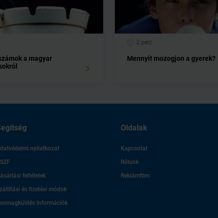
2 perc
számok a magyar
Mennyit mozogjon a gyerek?
okról
egítség
Oldalak
datvédelmi nyilatkozat
Kapcsolat
SZF
Rólunk
ásárlási feltételek
Reklámfilm
zállítási és fizetési módok
somagküldés Információk