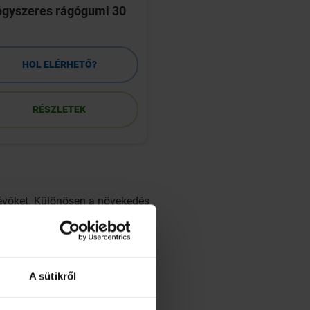
ógyszeres rágógumi 30
mg/16 óra transzpa
tapasz 7 db
HOL ELÉRHETŐ?
HOL ELÉRHETŐ
RÉSZLETEK
RÉSZLETEK
lévőket. Különösen a növekedés
ozhatatlan károkat.
A sütikről