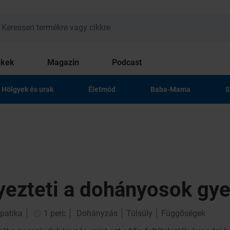
kkek
Magazin
Podcast
Hölgyek és urak
Életmód
Baba-Mama
S
yezteti a dohányosok gye
patika
1 perc
Dohányzás
Túlsúly
Függőségek