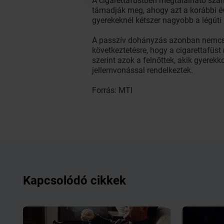
A cigarettafüstben megtalálható szám
támadják meg, ahogy azt a korábbi év
gyerekeknél kétszer nagyobb a légút
A passzív dohányzás azonban nemcsak 
következtetésre, hogy a cigarettafüst
szerint azok a felnőttek, akik gyerek
jellemvonással rendelkeztek.
Forrás: MTI
Kapcsolódó cikkek