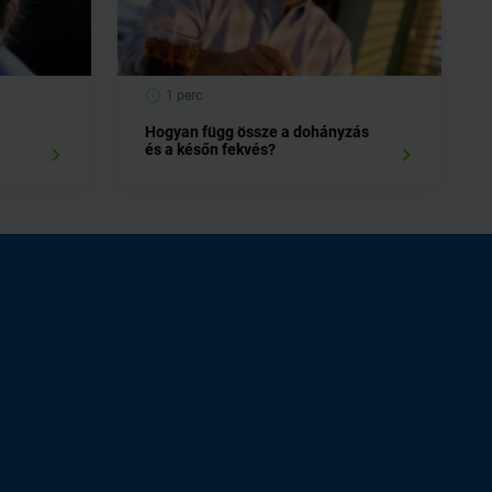
1 perc
Hogyan függ össze a dohányzás
és a későn fekvés?