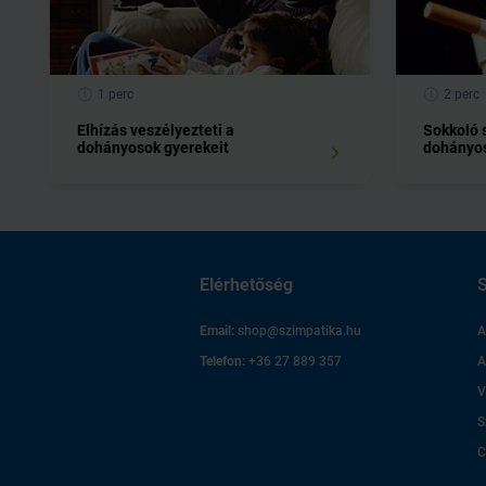
1 perc
2 perc
Elhízás veszélyezteti a
Sokkoló 
dohányosok gyerekeit
dohányos
Elérhetőség
S
Email:
shop@szimpatika.hu
A
Telefon:
+36 27 889 357
A
V
S
C