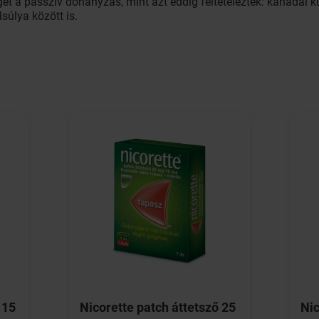
ét a passzív dohányzás, mint azt eddig feltételezték: kanadai k
súlya között is.
 15
Nicorette patch áttetsző 25
Nic