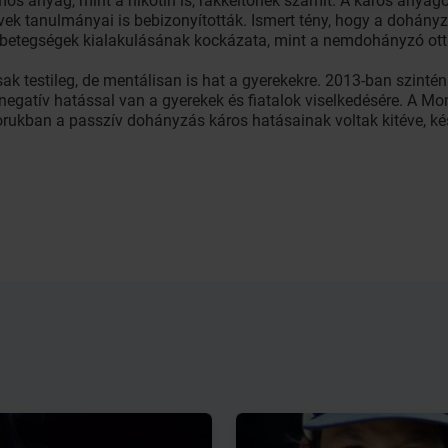
os anyag, mint a nikotin is, rákkeltőnek számít. A káros anyago
ek tanulmányai is bebizonyították. Ismert tény, hogy a dohány
i betegségek kialakulásának kockázata, mint a nemdohányzó ott
testileg, de mentálisan is hat a gyerekekre. 2013-ban szintén 
 negatív hatással van a gyerekek és fiatalok viselkedésére. A M
korukban a passzív dohányzás káros hatásainak voltak kitéve, ké