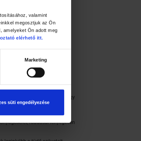
tosításához, valamint
einkkel megosztjuk az Ön
l, amelyeket Ön adott meg
oztató elérhető itt.
Marketing
ild Development című tanulmány
tsúlyára: nikotinfüggő szülők
b oxigénre van szükségük, mint egy
es süti engedélyezése
a Pagani, a kutatásban résztvevő
 anyagcserét, ráadásul lényegesen