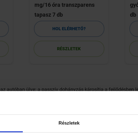
mg/16 óra transzparens
gy
tapasz 7 db
db
HOL ELÉRHETŐ?
RÉSZLETEK
 az autóban ülve: a passzív dohányzás károsítja a fejlődésben 
letévig tartó életszakaszban okoz a nikotin és a dohány helyreh
Részletek