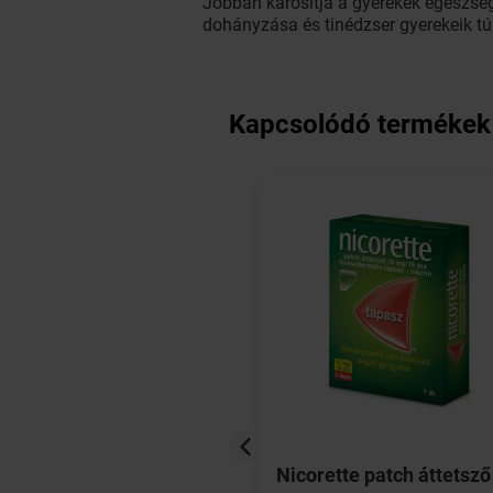
Jobban károsítja a gyerekek egészség
dohányzása és tinédzser gyerekeik túl
Kapcsolódó termékek
tte Freshmint gum 4
Nicorette patch áttetsző