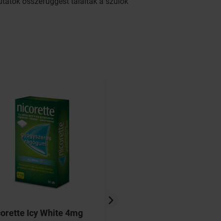
utatók összefüggést találtak a szülők
orette Icy White 4mg
Nicorette patch átte