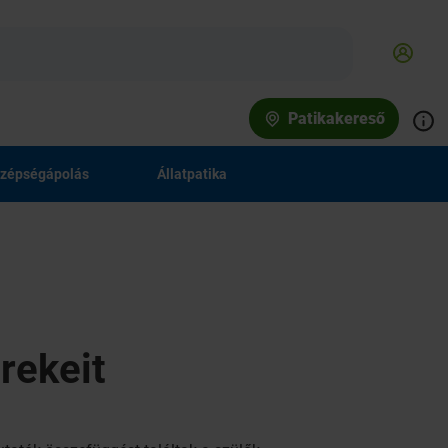
Patikakereső
zépségápolás
Állatpatika
rekeit