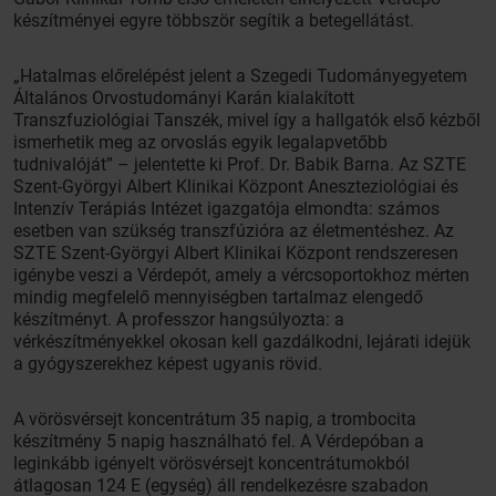
készítményei egyre többször segítik a betegellátást.
„Hatalmas előrelépést jelent a Szegedi Tudományegyetem
Általános Orvostudományi Karán kialakított
Transzfuziológiai Tanszék, mivel így a hallgatók első kézből
ismerhetik meg az orvoslás egyik legalapvetőbb
tudnivalóját” – jelentette ki Prof. Dr. Babik Barna. Az SZTE
Szent-Györgyi Albert Klinikai Központ Aneszteziológiai és
Intenzív Terápiás Intézet igazgatója elmondta: számos
esetben van szükség transzfúzióra az életmentéshez. Az
SZTE Szent-Györgyi Albert Klinikai Központ rendszeresen
igénybe veszi a Vérdepót, amely a vércsoportokhoz mérten
mindig megfelelő mennyiségben tartalmaz elengedő
készítményt. A professzor hangsúlyozta: a
vérkészítményekkel okosan kell gazdálkodni, lejárati idejük
a gyógyszerekhez képest ugyanis rövid.
A vörösvérsejt koncentrátum 35 napig, a trombocita
készítmény 5 napig használható fel. A Vérdepóban a
leginkább igényelt vörösvérsejt koncentrátumokból
átlagosan 124 E (egység) áll rendelkezésre szabadon