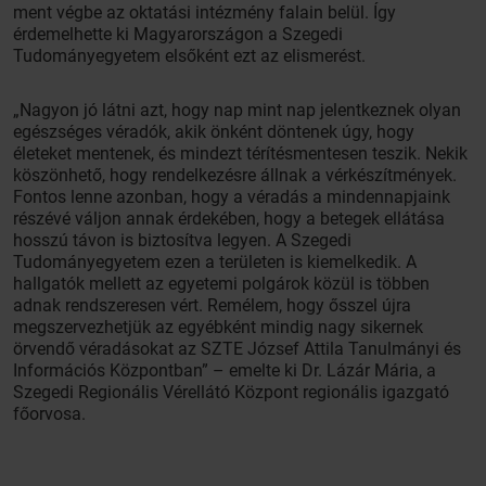
ment végbe az oktatási intézmény falain belül. Így
érdemelhette ki Magyarországon a Szegedi
Tudományegyetem elsőként ezt az elismerést.
„Nagyon jó látni azt, hogy nap mint nap jelentkeznek olyan
egészséges véradók, akik önként döntenek úgy, hogy
életeket mentenek, és mindezt térítésmentesen teszik. Nekik
köszönhető, hogy rendelkezésre állnak a vérkészítmények.
Fontos lenne azonban, hogy a véradás a mindennapjaink
részévé váljon annak érdekében, hogy a betegek ellátása
hosszú távon is biztosítva legyen. A Szegedi
Tudományegyetem ezen a területen is kiemelkedik. A
hallgatók mellett az egyetemi polgárok közül is többen
adnak rendszeresen vért. Remélem, hogy ősszel újra
megszervezhetjük az egyébként mindig nagy sikernek
örvendő véradásokat az SZTE József Attila Tanulmányi és
Információs Központban” – emelte ki Dr. Lázár Mária, a
Szegedi Regionális Vérellátó Központ regionális igazgató
főorvosa.