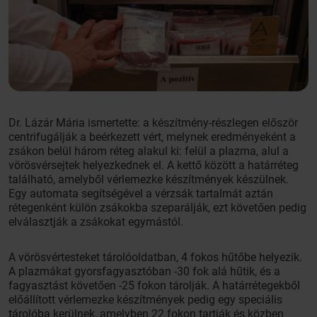
Dr. Lázár Mária ismertette: a készítmény-részlegen először
centrifugálják a beérkezett vért, melynek eredményeként a
zsákon belül három réteg alakul ki: felül a plazma, alul a
vörösvérsejtek helyezkednek el. A kettő között a határréteg
található, amelyből vérlemezke készítmények készülnek.
Egy automata segítségével a vérzsák tartalmát aztán
rétegenként külön zsákokba szeparálják, ezt követően pedig
elválasztják a zsákokat egymástól.
A vörösvértesteket tárolóoldatban, 4 fokos hűtőbe helyezik.
A plazmákat gyorsfagyasztóban -30 fok alá hűtik, és a
fagyasztást követően -25 fokon tárolják. A határrétegekből
előállított vérlemezke készítmények pedig egy speciális
tárolóba kerülnek, amelyben 22 fokon tartják és közben