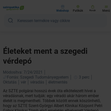
Webshop
Patikák
Kosár
Menü
Életeket ment a szegedi
vérdepó
Módosítva: 7/24/2021
Forrás: Szegedi Tudományegyetem
3 perc
Oktatás
vér
véradás
életmentés
Az SZTE polgárai hosszú évek óta elkötelezett hívei a
véradásnak, mert tudják: egy véradó akár három ember
életét is megmentheti. Többek között ennek köszönhető,
hogy az SZTE Szent-Györgyi Albert Klinikai Központ Petri
Gábor Klinikai Tömb első emeletén elhelyezett Vérdepó