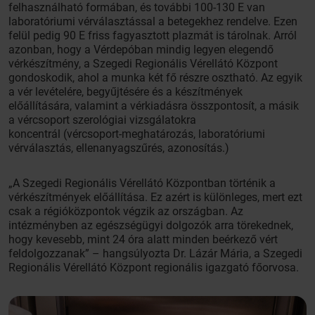
felhasználható formában, és további 100-130 E van
laboratóriumi vérválasztással a betegekhez rendelve. Ezen
felül pedig 90 E friss fagyasztott plazmát is tárolnak. Arról
azonban, hogy a Vérdepóban mindig legyen elegendő
vérkészítmény, a Szegedi Regionális Vérellátó Központ
gondoskodik, ahol a munka két fő részre osztható. Az egyik
a vér levételére, begyűjtésére és a készítmények
előállítására, valamint a vérkiadásra összpontosít, a másik
a vércsoport szerológiai vizsgálatokra
koncentrál (vércsoport-meghatározás, laboratóriumi
vérválasztás, ellenanyagszűrés, azonosítás.)
„A Szegedi Regionális Vérellátó Központban történik a
vérkészítmények előállítása. Ez azért is különleges, mert ezt
csak a régióközpontok végzik az országban. Az
intézményben az egészségügyi dolgozók arra törekednek,
hogy kevesebb, mint 24 óra alatt minden beérkező vért
feldolgozzanak” – hangsúlyozta Dr. Lázár Mária, a Szegedi
Regionális Vérellátó Központ regionális igazgató főorvosa.