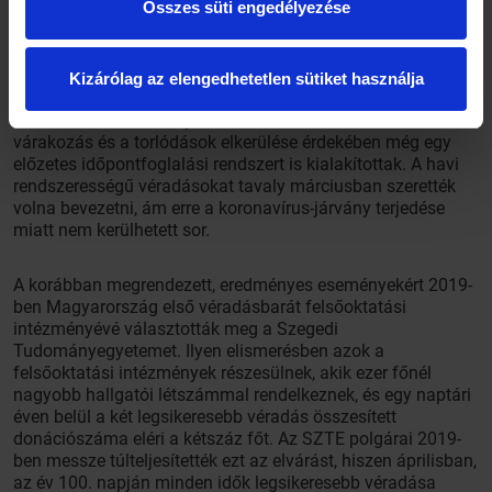
Összes süti engedélyezése
az OVSZ, hanem a Szegedi Tudományegyetem és az SZTE
József Attila Tanulmányi és Információs Központ
kommunikációs csatornáin is népszerűsítik a
kitelepüléseket, amelyeket az SZTE TIK-ben szerveznek
Kizárólag az elengedhetetlen sütiket használja
meg. Az intézmények először csak egy véradást tartottak
szemeszterenként, majd ez a szám idővel kettőre nőtt. A
várakozás és a torlódások elkerülése érdekében még egy
előzetes időpontfoglalási rendszert is kialakítottak. A havi
rendszerességű véradásokat tavaly márciusban szerették
volna bevezetni, ám erre a koronavírus-járvány terjedése
miatt nem kerülhetett sor.
A korábban megrendezett, eredményes eseményekért 2019-
ben Magyarország első véradásbarát felsőoktatási
intézményévé választották meg a Szegedi
Tudományegyetemet. Ilyen elismerésben azok a
felsőoktatási intézmények részesülnek, akik ezer főnél
nagyobb hallgatói létszámmal rendelkeznek, és egy naptári
éven belül a két legsikeresebb véradás összesített
donációszáma eléri a kétszáz főt. Az SZTE polgárai 2019-
ben messze túlteljesítették ezt az elvárást, hiszen áprilisban,
az év 100. napján minden idők legsikeresebb véradása