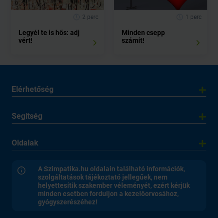
2 perc
1 perc
Legyél te is hős: adj
Minden csepp
vért!
számít!
Elérhetőség
Segítség
Oldalak
A Szimpatika.hu oldalain található információk,
szolgáltatások tájékoztató jellegűek, nem
helyettesítik szakember véleményét, ezért kérjük
minden esetben forduljon a kezelőorvosához,
gyógyszerészéhez!