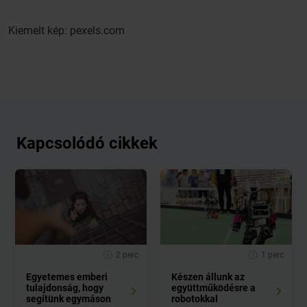
Kiemelt kép: pexels.com
Kapcsolódó cikkek
2 perc
1 perc
Egyetemes emberi
Készen állunk az
tulajdonság, hogy
együttműködésre a
segítünk egymáson
robotokkal