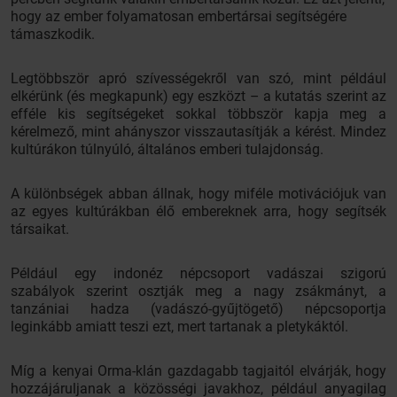
hogy az ember folyamatosan embertársai segítségére
támaszkodik.
Legtöbbször apró szívességekről van szó, mint például
elkérünk (és megkapunk) egy eszközt – a kutatás szerint az
efféle kis segítségeket sokkal többször kapja meg a
kérelmező, mint ahányszor visszautasítják a kérést. Mindez
kultúrákon túlnyúló, általános emberi tulajdonság.
A különbségek abban állnak, hogy miféle motivációjuk van
az egyes kultúrákban élő embereknek arra, hogy segítsék
társaikat.
Például egy indonéz népcsoport vadászai szigorú
szabályok szerint osztják meg a nagy zsákmányt, a
tanzániai hadza (vadászó-gyűjtögető) népcsoportja
leginkább amiatt teszi ezt, mert tartanak a pletykáktól.
Míg a kenyai Orma-klán gazdagabb tagjaitól elvárják, hogy
hozzájáruljanak a közösségi javakhoz, például anyagilag