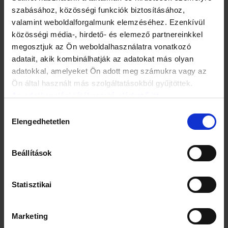
lépünk, a kulturális különbségek zöme eltűnik, s előbukkan
szabásához, közösségi funkciók biztosításához,
fajunk általános tulajdonsága: ha kell, segítünk
” –
valamint weboldalforgalmunk elemzéséhez. Ezenkívül
magyarázta Giovanni Rossi, a kutatás vezetője.
közösségi média-, hirdető- és elemező partnereinkkel
megosztjuk az Ön weboldalhasználatra vonatkozó
A szívességkérésekből hétszer többet teljesítettek az
adatait, akik kombinálhatják az adatokat más olyan
emberek, mint ahányat visszautasítottak, és hatszor többet,
adatokkal, amelyeket Ön adott meg számukra vagy az
mint ahányról nem vettek tudomást.
Ön által használt más szolgáltatásokból gyűjtöttek.
Az adatkezelési tájékoztató elérhető itt.
Hozzájárulás
Elengedhetetlen
kiválasztása
Beállítások
Statisztikai
Marketing