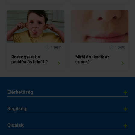
1 perc
1 perc
Rossz gyerek =
Miről árulkodik az
problémás felnőtt?
orrunk?
Elérhetőség
Segítség
Oldalak