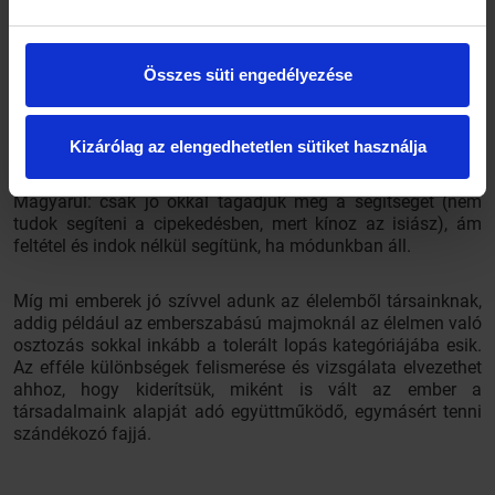
Összes süti engedélyezése
Általában indok nélkül segítettek egymásnak az emberek,
Kizárólag az elengedhetetlen sütiket használja
ám, ha valamiért visszautasították a segítséget, akkor az
esetek mintegy háromnegyedében ezt meg is magyarázták.
Magyarul: csak jó okkal tagadjuk meg a segítséget (nem
tudok segíteni a cipekedésben, mert kínoz az isiász), ám
feltétel és indok nélkül segítünk, ha módunkban áll.
Míg mi emberek jó szívvel adunk az élelemből társainknak,
addig például az emberszabású majmoknál az élelmen való
osztozás sokkal inkább a tolerált lopás kategóriájába esik.
Az efféle különbségek felismerése és vizsgálata elvezethet
ahhoz, hogy kiderítsük, miként is vált az ember a
társadalmaink alapját adó együttműködő, egymásért tenni
szándékozó fajjá.