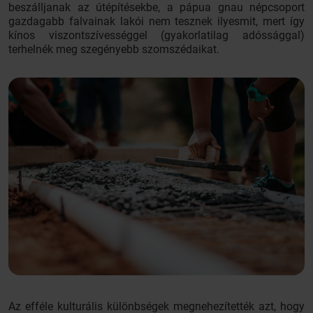
beszálljanak az útépítésekbe, a pápua gnau népcsoport
gazdagabb falvainak lakói nem tesznek ilyesmit, mert így
kínos viszontszívességgel (gyakorlatilag adóssággal)
terhelnék meg szegényebb szomszédaikat.
Az efféle kulturális különbségek megnehezítették azt, hogy