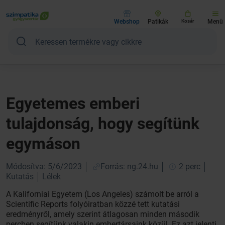
Webshop
Patikák
Kosár
Menü
Egyetemes emberi
tulajdonság, hogy segítünk
egymáson
Módosítva: 5/6/2023
Forrás: ng.24.hu
2 perc
Kutatás
Lélek
A Kaliforniai Egyetem (Los Angeles) számolt be arról a
Scientific Reports folyóiratban közzé tett kutatási
eredményről, amely szerint átlagosan minden második
percben segítünk valakin embertársaink közül. Ez azt jelenti,