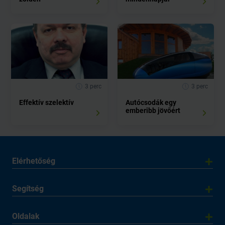
3 perc
3 perc
Effektív szelektív
Autócsodák egy
emberibb jövőért
Elérhetőség
Segítség
Oldalak