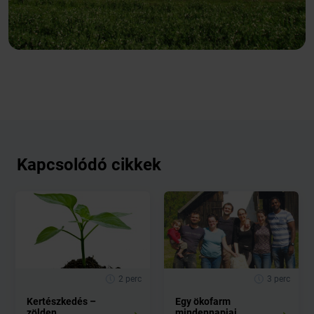
Kapcsolódó cikkek
2 perc
3 perc
Kertészkedés –
Egy ökofarm
zölden
mindennapjai