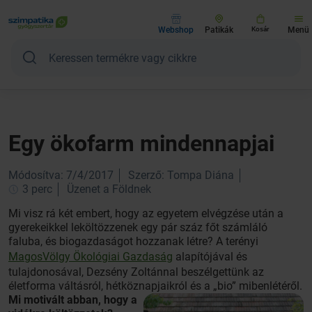
Webshop
Patikák
Kosár
Menü
Egy ökofarm mindennapjai
Módosítva: 7/4/2017
Szerző: Tompa Diána
3 perc
Üzenet a Földnek
Mi visz rá két embert, hogy az egyetem elvégzése után a
gyerekeikkel leköltözzenek egy pár száz főt számláló
faluba, és biogazdaságot hozzanak létre? A terényi
MagosVölgy Ökológiai Gazdaság
alapítójával és
tulajdonosával, Dezsény Zoltánnal beszélgettünk az
életforma váltásról, hétköznapjaikról és a „bio” mibenlétéről.
Mi motivált abban, hogy a