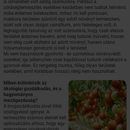
is ismeretlen volt addig számunkra. Például a
zöldségtermesztés esetében kezdetben nem tudtuk felmérni,
mibe érdemes belekezdeni, mihez mi kell pontosan,
mekkora területen ajánlott egy adott növényt termeszteni,
ezért sok olyan dolgot csináltunk, ami felesleges volt. A
legnagyobb tanulság az volt számunkra, hogy csak akkora
területet érdemes bevetni, amit meg tudunk művelni, hiszen
nem elég csak elültetni az adott növényt, hanem utána
folyamatosan gondozni is kell a területet.
Mi nem használunk gyomirtó - és szintetikus növényvédő
szereket, így jellemzően csak kapálással tudunk védekezni a
gyomok ellen. Ez rengeteg munka, főleg olyan területek
esetében, amit korábban hosszú ideig nem használtak.
Miben különbözik az
ökológiai gazdálkodás, és a
hagyományos
mezőgazdaság?
A biogazdálkodás jóval több
odafigyelést igényel. A
termesztés számos elemét kell
optimalizálni ahhoz, hogy egy
egészséges növénykultúrát