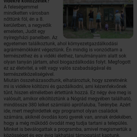
vidékre költözzetek?
A feleségemmel
mindketten városban
nőttünk föl, én a 8.
kerületben, a negyedik
emeleten, Judit egy
nyíregyházi panelben. Az
egyetemen találkoztunk, ahol környezetgazdálkodási
agrármérnökként végeztünk. Én mindig is vonzódtam a
természethez és a vidéki élethez, tanulmányaim alatt sok
olyan tanyán jártam, ahol biogazdálkodás folyt. Megfogott
ez az életvitel, a vélt vagy valós szabadságával és
természetközeliségével.
Miután összeházasodtunk, elhatároztuk, hogy szeretnénk
mi is vidékre költözni és gazdálkodni, ami kézenfekvőnek
tűnt, hiszen elméletben értettünk hozzá. Ez négy éve meg is
valósult, amikor elköltöztünk a Nógrád megyében található,
mindössze 380 lelket számláló aprófaluba, Terénybe. Azért
ide, mert meghirdettek egy programot olyan családok
számára, akiknél óvodás korú gyerek van, annak érdekében,
hogy a még működő óvodát meg tudja tartani a település.
Minket is beválogattak a programba, amivel megismertük a
közösséget és egy évig lakhatási támogatást kaptunk.