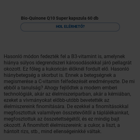
Bio-Quinone Q10 Super kapszula 60 db
HOL ELÉRHETŐ?
Hasonló módon fedezték fel a B3-vitamint is, amelynek
hiánya súlyos idegrendszeri károsodásokkal járó pellagrát
okozott. Ez főleg a kukoricán élőknél fordult elő. Hasonló
hiánybetegség a skorbut is. Ennek a betegségnek a
megismerése a C-vitamin felfedezését eredményezte. De mi
ebből a tanulság? Ahogy fejlődtek a modern emberi
technológiák, akár az élelmiszeriparban, akár a kémiában,
ezeket a vívmányokat előbb-utóbb bevetették az
élelmiszereink finomítására. De ezekkel a finomításokkal
megfosztottuk valamilyen összetevőitől a táplálékainkat,
megfosztottuk az összetettségétől, és ez mindig bajt
okozott. A finomított élelmiszereink: a cukor, a liszt, a
hántolt rizs, stb., mind ellenségeinkké váltak.