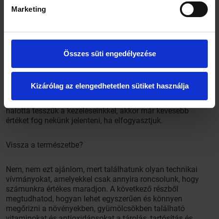
tudjuk visszatenni ugyanoda,
Marketing
ugyanúgy, ugyanannyit. A halottból
sohasem tudunk élőt csinálni. A
vitaminok több szálon kapcsolódnak különböző részeihez
az élőnek. Nem csak kémiai összefüggéseik, nem csak
anyagi súlyuk van, nem csak elektromos és mágneses terei
Összes süti engedélyezése
vannak, nem csak információs komplexumuk van az élő
anyagnak, hanem egyszerre minden – számunkra egyelőre
rejtélyes módon kapcsolódnak egy helyre az élő sejtben.
Kizárólag az elengedhetetlen sütiket használja
Nekünk így, ilyen utánozhatatlan egységben van
szükségünk a táplálékainkra: ha főzzük, ha őröljük, ha
halottá tesszük a kezeléseinkkel, akkor már kevesebb
értéket fog nekünk jelenteni, ha elfogyasztjuk.
Vissza a természetbe?
Nem, nem ezt ajánlom, mert találhatunk olyan technikai
vívmányokat, amelyekkel csak annyira roncsolunk, hogy
számunkra értékes maradjon. A következő részből
megtudhatod, hogyan lehet egyszerűen és könnyen
megőrizni a növényekben, gyümölcsökben található
vitaminokat és antioxidánsokat a tárolás, tartósítás és