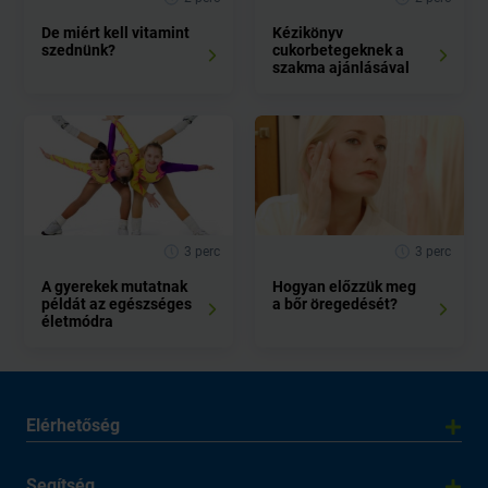
De miért kell vitamint
Kézikönyv
szednünk?
cukorbetegeknek a
szakma ajánlásával
3 perc
3 perc
A gyerekek mutatnak
Hogyan előzzük meg
példát az egészséges
a bőr öregedését?
életmódra
Elérhetőség
Segítség