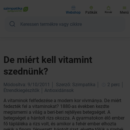
Webshop
Patikák
Kosár
Menü
De miért kell vitamint
szednünk?
Módosítva: 9/10/2011
Szerző: Szimpatika
2 perc
Étrendkiegészítők
Antioxidánsok
A vitaminok felfedezése a modern kor vívmánya. De miért
fedezték fel a vitaminokat? 1880-as években kezdte
megismerni a világ a beri-beri rejtélyes betegséget. A
betegséget a hántolt rizs okozza. A gyarmatokon élő ember
fő tápláléka a rizs volt, és amikor a fehér ember elhozta
nekik a finom, fényezett, hántolt rizst, elvette tőlük a rizshéj