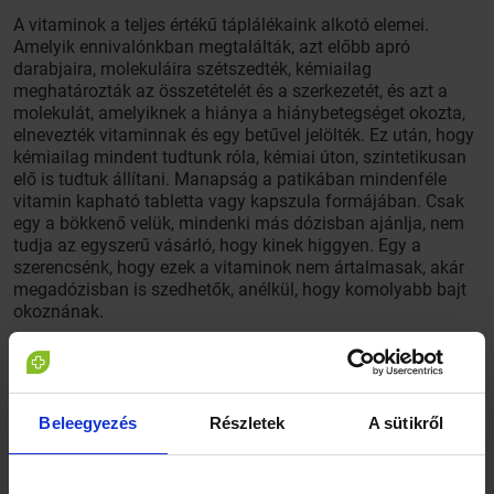
A vitaminok a teljes értékű táplálékaink alkotó elemei.
Amelyik ennivalónkban megtalálták, azt előbb apró
darabjaira, molekuláira szétszedték, kémiailag
meghatározták az összetételét és a szerkezetét, és azt a
molekulát, amelyiknek a hiánya a hiánybetegséget okozta,
elnevezték vitaminnak és egy betűvel jelölték. Ez után, hogy
kémiailag mindent tudtunk róla, kémiai úton, szintetikusan
elő is tudtuk állítani. Manapság a patikában mindenféle
vitamin kapható tabletta vagy kapszula formájában. Csak
egy a bökkenő velük, mindenki más dózisban ajánlja, nem
tudja az egyszerű vásárló, hogy kinek higgyen. Egy a
szerencsénk, hogy ezek a vitaminok nem ártalmasak, akár
megadózisban is szedhetők, anélkül, hogy komolyabb bajt
okoznának.
De miért kell vitamint szednünk?
Ha ezt tisztázzuk magunkban, akkor sok minden világos
Beleegyezés
Részletek
A sütikről
lesz, és tudni fogjuk, hogy mi az egészséges táplálkozás
lényege. Látjuk azoknál a népeknél, akik friss és nyers
zöldségeket és gyümölcsöket fogyasztanak, nincs