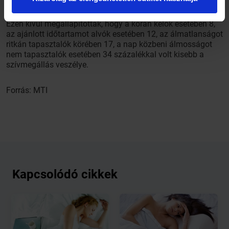
Ezen kívül megállapították, hogy a korán kelők esetében 8,
az ajánlott időtartamot alvók esetében 12, az álmatlanságot
ritkán tapasztalók körében 17, a nap közbeni álmosságot
nem tapasztalók esetében 34 százalékkal volt kisebb a
szívmegállás veszélye.
Forrás: MTI
Kapcsolódó cikkek