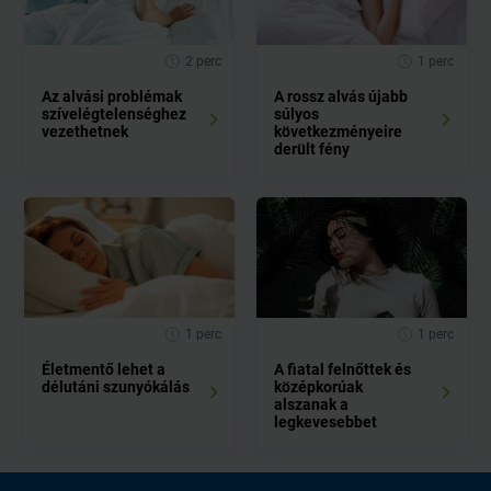
2 perc
1 perc
Az alvási problémak
A rossz alvás újabb
szívelégtelenséghez
súlyos
vezethetnek
következményeire
derült fény
1 perc
1 perc
Életmentő lehet a
A fiatal felnőttek és
délutáni szunyókálás
középkorúak
alszanak a
legkevesebbet