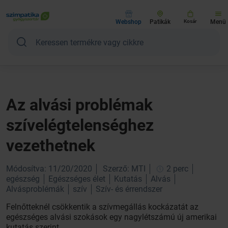
Webshop
Patikák
Kosár
Menü
Az alvási problémak
szívelégtelenséghez
vezethetnek
Módosítva: 11/20/2020
Szerző: MTI
2 perc
egészség
Egészséges élet
Kutatás
Alvás
Alvásproblémák
szív
Szív- és érrendszer
Felnőtteknél csökkentik a szívmegállás kockázatát az
egészséges alvási szokások egy nagylétszámú új amerikai
kutatás szerint.