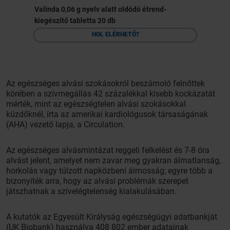
Valinda 0,06 g nyelv alatt oldódó étrend-
kiegészítő tabletta 20 db
HOL ELÉRHETŐ?
Az egészséges alvási szokásokról beszámoló felnőttek
körében a szívmegállás 42 százalékkal kisebb kockázatát
mérték, mint az egészségtelen alvási szokásokkal
küzdőknél, írta az amerikai kardiológusok társaságának
(AHA) vezető lapja, a Circulation.
Az egészséges alvásmintázat reggeli felkelést és 7-8 óra
alvást jelent, amelyet nem zavar meg gyakran álmatlanság,
horkolás vagy túlzott napközbeni álmosság; egyre több a
bizonyíték arra, hogy az alvási problémák szerepet
játszhatnak a szívelégtelenség kialakulásában.
A kutatók az Egyesült Királyság egészségügyi adatbankját
(UK Biobank) használva 408 802 ember adatainak