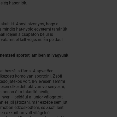
 elég hasonlók.
akult ki. Annyi bizonyos, hogy a
s mindig hat-nyolc egyetemi tanár ült
ak idején a csapaton belül is
valamit el kell végezni. Én például
 nemzeti sportot, amiben mi vagyunk
set beszél a fáma. Alapvetően
lkezdett komolyan sportolni. Zsófi
lkedő játékos volt. 8-9 évesen semmi
vesen elkezdett aktívan versenyezni,
inoson át a takarító néniig
 nyer – például a junior válogatott
és jól játszani, már eszébe sem jut,
lermóban edzősködtem, és Zsófi lent
en akkoriban volt világelső.