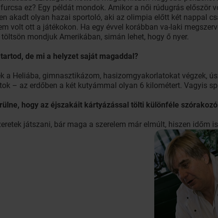
furcsa ez? Egy példát mondok. Amikor a női rúdugrás először vo
en akadt olyan hazai sportoló, aki az olimpia előtt két nappal cs
em volt ott a játékokon. Ha egy évvel korábban va-laki megszerv
t töltsön mondjuk Amerikában, simán lehet, hogy ő nyer.
tartod, de mi a helyzet saját magaddal?
 a Heliába, gimnasztikázom, hasizomgyakorlatokat végzek, úszo
ok – az erdőben a két kutyámmal olyan 6 kilométert. Vagyis sp
erülne, hogy az éjszakáit kártyázással tölti különféle szórako
retek játszani, bár maga a szerelem már elmúlt, hiszen időm is