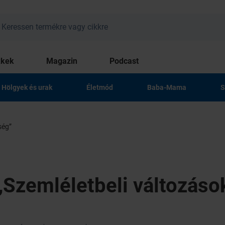
kkek
Magazin
Podcast
Hölgyek és urak
Életmód
Baba-Mama
S
ség”
„Szemléletbeli változáso