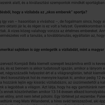
kezeink alatt, és a kiválasztási szempontok mindkét sportágban
désből, hogy a vízilabda az „okos emberek” sportja?
eg így van – hasonlóan a víváshoz –, de fogalmam sincs, hogy al
 oktató jár le, és régen is ez volt a helyzet. Gyerekkoromban i
iztak. A vizes közeg valahogy vonzza az értelmes embereket. Ann
természetes volt a tanulás, a továbbtanulás, egyáltalán az, hogy 
erikai sajtóban is úgy emlegetik a vízilabdát, mint a magyar
zervező Komjádi Béla kiemelt szerepét leszámítva erről is keve
lás, és ez bennem is akkor tudatosult igazán, amikor a lányom e
et, négyszázadik helyezést ért el a világranglistán, tehát kieme
 lévő korosztályok hol és mennyire kaptak ki, amikor pedig 12 é
a hozzánk lejön egy kissrác vízilabdázni, az úszómestertől a kab
nk a legjobbak a világon. Azt látja, hogy ha egy garnitúránk nem
És ennek köszönhetően amikor 13-14 évesen elkezd komolyabban 
etlen előny, amit nem lehet pótolni. Egy történet jut eszembe: Pa
dtünk meg Mats Wilanderrel, a híres svéd teniszezővel, aki épp