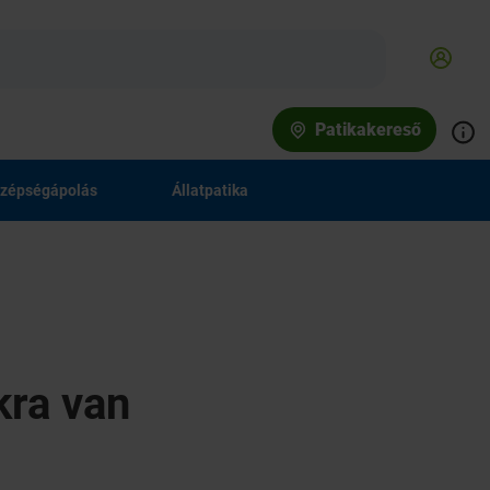
Patikakereső
zépségápolás
Állatpatika
kra van