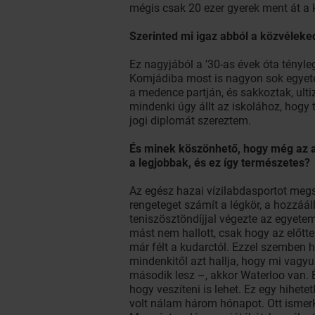
mégis csak 20 ezer gyerek ment át a 
Szerinted mi igaz abból a közvéleke
Ez nagyjából a ’30-as évek óta tényl
Komjádiba most is nagyon sok egyetemi
a medence partján, és sakkoztak, ult
mindenki úgy állt az iskolához, hogy 
jogi diplomát szereztem.
És minek köszönhető, hogy még az am
a legjobbak, és ez így természetes?
Az egész hazai vízilabdasportot megs
rengeteget számít a légkör, a hozzáál
teniszösztöndíjjal végezte az egyetem
mást nem hallott, csak hogy az előtte
már félt a kudarctól. Ezzel szemben h
mindenkitől azt hallja, hogy mi vagyu
második lesz –, akkor Waterloo van. 
hogy veszíteni is lehet. Ez egy hihet
volt nálam három hónapot. Ott ismerke