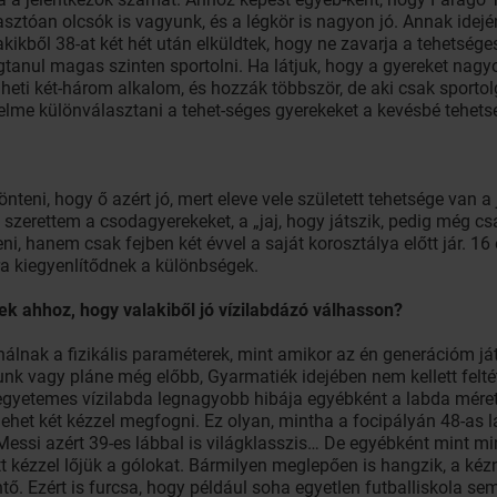
zasztóan olcsók is vagyunk, és a légkör is nagyon jó. Annak idej
kikből 38-at két hét után elküldtek, hogy ne zavarja a tehetsége
tanul magas szinten sportolni. Ha látjuk, hogy a gyereket nagyo
i két-három alkalom, és hozzák többször, de aki csak sportolga
telme különválasztani a tehet-séges gyerekeket a kevésbé tehets
nteni, hogy ő azért jó, mert eleve vele született tehetsége van 
erettem a csodagyerekeket, a „jaj, hogy játszik, pedig még csa
, hanem csak fejben két évvel a saját korosztálya előtt jár. 16 
a kiegyenlítődnek a különbségek.
ek ahhoz, hogy valakiből jó vízilabdázó válhasson?
álnak a fizikális paraméterek, mint amikor az én generációm já
lunk vagy pláne még előbb, Gyarmatiék idejében nem kellett felt
 egyetemes vízilabda legnagyobb hibája egyébként a labda méret
 lehet két kézzel megfogni. Ez olyan, mintha a focipályán 48-as 
ssi azért 39-es lábbal is világklasszis… De egyébként mint mind
itt kézzel lőjük a gólokat. Bármilyen meglepően is hangzik, a ké
ntő. Ezért is furcsa, hogy például soha egyetlen futballiskola s