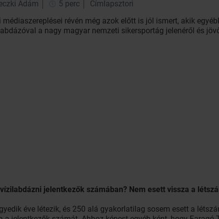
veczki Ádám
5 perc
Címlapsztori
médiaszereplései révén még azok előtt is jól ismert, akik egyéb
zilabdázóval a nagy magyar nemzeti sikersportág jelenéről és jöv
 vízilabdázni jelentkezők számában? Nem esett vissza a létsz
edik éve létezik, és 250 alá gyakorlatilag sosem esett a létszá
a a jelentkezők számát. Ahhoz képest egyéb-ként, hogy Faragó