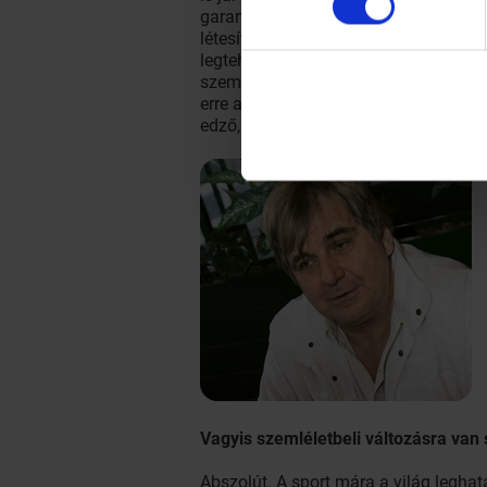
garantáltan ekkora lehetőséghez juth
létesítményeket nem tudunk építeni, m
legtehetségesebb kiskunmajsai atléta
személyben, Csapó Gáborként nagyjá
erre a magyar sportnak is képesnek ke
edző, ha hazajöttek, és így tovább. É
Vagyis szemléletbeli változásra van
Abszolút. A sport mára a világ legha