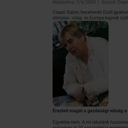
Módosítva: 7/6/2009
Szerző: Dra
Csapó Gábor, becenevén Dudi gyakori 
olimpiai-, világ- és Európa-bajnok ví
Érezteti magát a gazdasági válság a
Egyelőre nem. A mi iskolánk huszonegy
győzelem jó 20 százalékkal megdobt