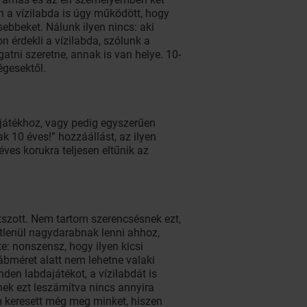
én a vízilabda is úgy működött, hogy
sebbeket. Nálunk ilyen nincs: aki
n érdekli a vízilabda, szólunk a
tni szeretne, annak is van helye. 10-
égesektől.
a játékhoz, vagy pedig egyszerűen
k 10 éves!” hozzáállást, az ilyen
éves korukra teljesen eltűnik az
tszott. Nem tartom szerencsésnek ezt,
étlenül nagydarabnak lenni ahhoz,
e: nonszensz, hogy ilyen kicsi
lábméret alatt nem lehetne valaki
en labdajátékot, a vízilabdát is
znek ezt leszámítva nincs annyira
em keresett még meg minket, hiszen