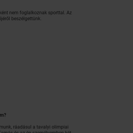
ként nem foglalkoznak sporttal. Az
őjéről beszélgettünk.
ám?
munk, ráadásul a tavalyi olimpiai
 Tamás és az én személyemben két