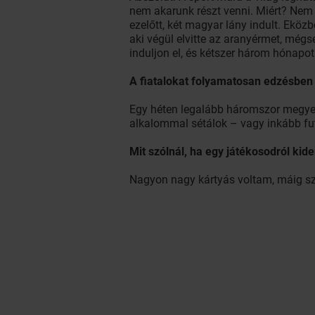
nem akarunk részt venni. Miért? Nem 
ezelőtt, két magyar lány indult. Eközb
aki végül elvitte az aranyérmet, mégs
induljon el, és kétszer három hónapo
A fiatalokat folyamatosan edzésben 
Egy héten legalább háromszor megyek
alkalommal sétálok – vagy inkább fut
Mit szólnál, ha egy játékosodról kid
Nagyon nagy kártyás voltam, máig sze