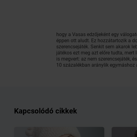
hogy a Vasas edzőjeként egy válogat
éppen ott aludt. Ez hozzátartozik a d
szerencsejáték. Senkit sem akarok leb
játékos ezt meg azt előre tudta, mert 
is megvert: az nem szerencsejáték, é
10 százalékban aránylik egymáshoz a
Kapcsolódó cikkek