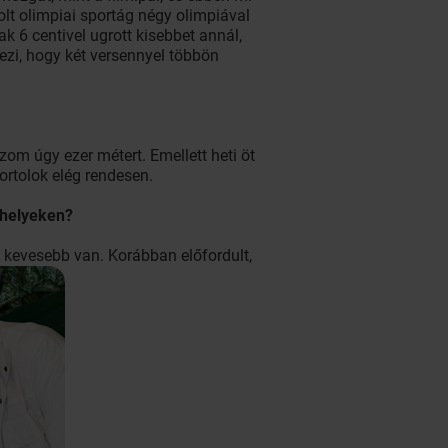
lt olimpiai sportág négy olimpiával
ak 6 centivel ugrott kisebbet annál,
ezi, hogy két versennyel többön
m úgy ezer métert. Emellett heti öt
ortolok elég rendesen.
zóhelyeken?
 kevesebb van. Korábban előfordult,