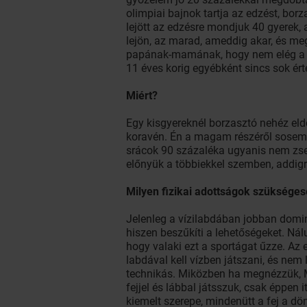
olimpiai bajnok tartja az edzést, bor
lejött az edzésre mondjuk 40 gyerek, a
lejön, az marad, ameddig akar, és meg
papának-mamának, hogy nem elég a het
11 éves korig egyébként sincs sok ér
Miért?
Egy kisgyereknél borzasztó nehéz eldö
koravén. Én a magam részéről sosem sz
srácok 90 százaléka ugyanis nem zseni
előnyük a többiekkel szemben, addigr
Milyen fizikai adottságok szükséges
Jelenleg a vízilabdában jobban domin
hiszen beszűkíti a lehetőségeket. Ná
hogy valaki ezt a sportágat űzze. Az
labdával kell vízben játszani, és nem
technikás. Miközben ha megnézzük, Me
fejjel és lábbal játsszuk, csak éppen 
kiemelt szerepe, mindenütt a fej a dö