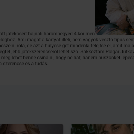
ott játékosért hajnali háromnegyed 4-kor men
ologhoz. Ami magát a kártyát illeti, nem vagyok vesztő típus sem
eszélni róla, de azt a hülyesé-get mindenki felejtse el, amit ma 
legfel-jebb játékszerencséről lehet szó. Sakkoztam Polgár Jutkáv
s meg lehet benne csinálni, hogy ne hat, hanem huszonkét lépés
 szerencse és a tudás.