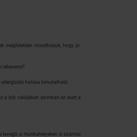
nek megfelelően mondhatjuk, hogy jó.
m elkeverni?
 allergizáló hatása kimutatható.
z a bőr, valójában azonban ez alatt a
si levegő, a munkahelyeken is számos