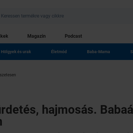
kkek
Magazin
Podcast
Hölgyek és urak
Életmód
Baba-Mama
S
észetesen
fürdetés, hajmosás. Baba
n