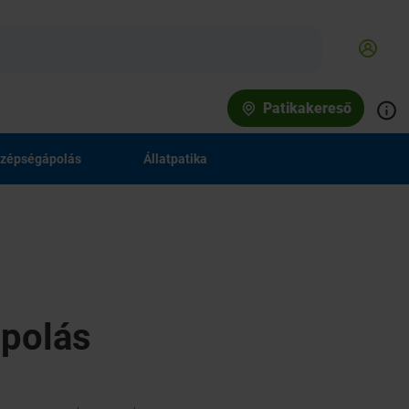
Patikakereső
zépségápolás
Állatpatika
ápolás