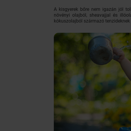
A kisgyerek bőre nem igazán jól tol
növényi olajból, sheavajjal és ill
kókuszolajból származó tenzideknek 