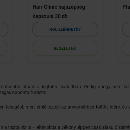
Hair Clinic hajszépség
Pla
kapszula 30 db
HOL ELÉRHETŐ?
RÉSZLETEK
fontosabb rituálé a legtöbb családban. Pedig ahogy nem ke
séges naponta fürdetni.
en lebegést, mert emlékezteti az anyaméhben töltött időre, és 
a tiszta víz is – eltávolítja a vékony, éppen csak alakuló zsírr