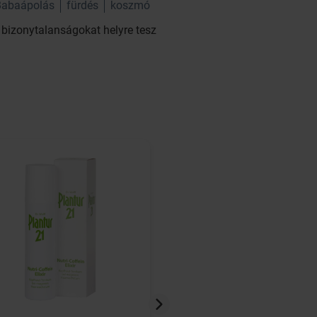
Babaápolás
fürdés
koszmó
s bizonytalanságokat helyre tesz