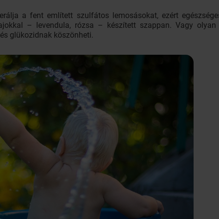
erálja a fent említett szulfátos lemosásokat, ezért egészség
óolajokkal – levendula, rózsa – készített szappan. Vagy olya
és glükozidnak köszönheti.