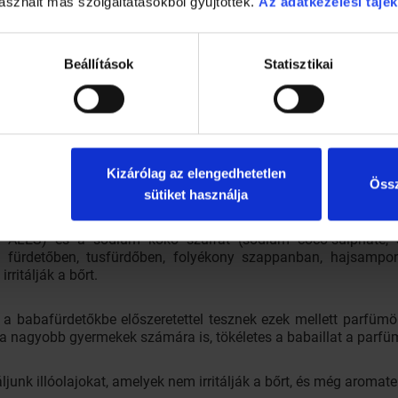
asznált más szolgáltatásokból gyűjtöttek.
Az adatkezelési tájék
vendula, rózsa. A római kamilla aromavíz gyulladáscsökkentő hat
Beállítások
Statisztikai
asználható az érzékeny bőrön, akár borogatás formájában is.
, hogy habzó buborékos legyen a víz, a folyékony szappan is n
Kizárólag az elengedhetetlen
ággal kapcsoljuk össze.
Össz
sütiket használja
odium lauryl sulfate, SLS), szodium lauret szulfát (sodium laur
e, ALES) és a sodium koko szulfát (sodium coco-sulphate
 fürdetőben, tusfürdőben, folyékony szappanban, hajsampo
irritálják a bőrt.
”, a babafürdetőkbe előszeretettel tesznek ezek mellett parfüm
 a nagyobb gyermekek számára is, tökéletes a babaillat a parfüm
ljunk illóolajokat, amelyek nem irritálják a bőrt, és még aromat