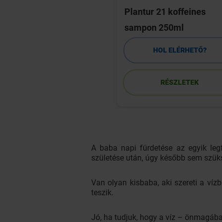
r 21 hajszesz 200ml
Plantur 21 koffeines
sampon 250ml
HOL ELÉRHETŐ?
HOL ELÉRHETŐ?
RÉSZLETEK
RÉSZLETEK
A baba napi fürdetése az egyik leg
születése után, úgy később sem szük
Van olyan kisbaba, aki szereti a vízb
teszik.
Jó, ha tudjuk, hogy a víz – önmagában 