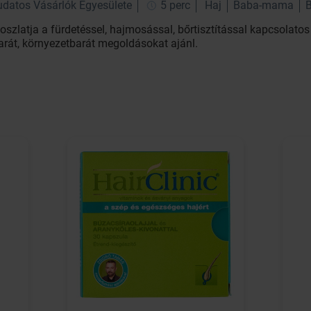
udatos Vásárlók Egyesülete
5 perc
Haj
Baba-mama
szlatja a fürdetéssel, hajmosással, bőrtisztítással kapcsolato
arát, környezetbarát megoldásokat ajánl.