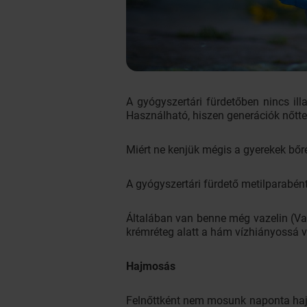
A gyógyszertári fürdetőben nincs il
Használható, hiszen generációk nőttek
Miért ne kenjük mégis a gyerekek bőr
A gyógyszertári fürdető metilparabén
Általában van benne még vazelin (Vas
krémréteg alatt a hám vízhiányossá vá
Hajmosás
Felnőttként nem mosunk naponta haja