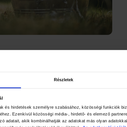
lett, mert a nyakába bukta az anyatejet vagy a tápszert, a főze
Részletek
textillel vagy vattakoronggal. Különösen a hajlatokat, de a lapos
 pedig száraz.
ál
gó-, szezám-, lengmagolaj, mandulaolaj, sárgabarackmag olaj, va
mak és hirdetések személyre szabásához, közösségi funkciók biz
hez. Ezenkívül közösségi média-, hirdető- és elemező partner
rencsés, ha víz-olaj keverékkel tisztogatunk.
zó adatait, akik kombinálhatják az adatokat más olyan adatokka