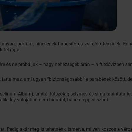
latanyag, parfüm, nincsenek habosító és zsíroldó tenzidek. En
 fel rajta.
ére és ne próbáljuk – nagy nehézségek árán – a fürdővízben se
t tartalmaz, ami ugyan “biztonságosabb” a parabének között, de
elinum Album), amitől látszólag selymes és sima tapintatú les
lik. Így valójában nem hidratál, hanem éppen szárít.
t. Pedig akár meg is tehetnénk, ismerve, milyen koszos a váro