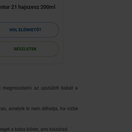
ntur 21 hajszesz 200ml
Plantur 21 koffeines
sampon 250ml
HOL ELÉRHETŐ?
HOL ELÉRHETŐ
RÉSZLETEK
RÉSZLETEK
ll megmosdatni az újszülött babát a
van, amelyik ki nem állhatja, ha vízbe
éteget a baba bőrén, ami kiszárad.