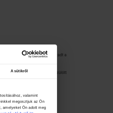
léket, a gyümölcslét, vagy beizzadt a
A sütikről
 felületeket is, főleg, ha az újszülött
gy makadám dió olaja.
tosításához, valamint
einkkel megosztjuk az Ön
l, amelyeket Ön adott meg