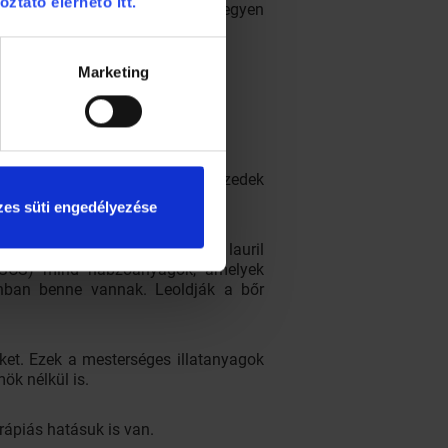
oztató elérhető itt.
ású. A felhasznált textildarab legyen
Marketing
agyon habosítható, mert ezt évtizedek
es süti engedélyezése
eth sulfate, SLES), az ammónium lauril
, SCS) mind habzóanyagok, amelyek
nban benne vannak. Leoldják a bőr
öket. Ezek a mesterséges illatanyagok
ök nélkül is.
erápiás hatásuk is van.