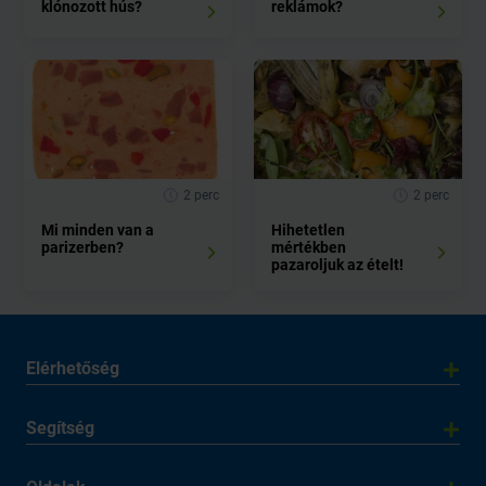
klónozott hús?
reklámok?
2 perc
2 perc
Mi minden van a
Hihetetlen
parizerben?
mértékben
pazaroljuk az ételt!
Elérhetőség
Segítség