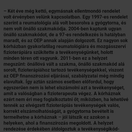
– Két éve még kettő, egymásnak ellentmondó rendelet
volt érvényben velünk kapcsolatban. Egy 1997-es rendelet
szerint a reumatológia alá volt besorolva a gyógytorna, és
nem volt önálló szakmakódja. 2004-ben kaptunk ugyan
önálló szakmakódot, de a 97-es rendelkezés is hatályban
maradt, és az OEP annak alapján dolgozott. Ez nagyon sok
kórházban gyakorlatilag reumatológiára és mozgásszervi
fizioterápiára szűkítette a tevékenységünket, holott
minden téren ott vagyunk. 2011-ben ez a helyzet
megszűnt: önállóvá vált a szakma, önálló szakmakód alá
sorolt, fizioterápiához tartozó tevékenységekkel, viszont
az OEP finanszírozási eljárásai, szabályzatai még mindig
elavultak. Így aztán számos esetben előfordul, hogy
egyszerűen nem is lehet elszámolni azt a tevékenységet,
amit a valóságban a fizioterapeuta végez. A kórháznak
ezért nem éri meg foglalkoztatni őt; miközben, ha lehetővé
tennék az elvégzett fizioterápiás tevékenységek valós,
korrekt elszámolhatóságát, a gyógytorna bevételt is
termelhetne a kórháznak – jól látszik ez azokon a
helyeken, ahol a finanszírozás megoldott. A helyzet
rendezése érdekében átdolgoztuk a tevékenységikód-