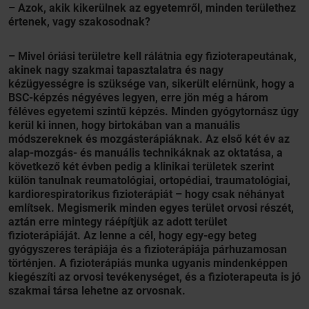
– Azok, akik kikerülnek az egyetemről, minden területhez
értenek, vagy szakosodnak?
– Mivel óriási területre kell rálátnia egy fizioterapeutának,
akinek nagy szakmai tapasztalatra és nagy
kézügyességre is szüksége van, sikerült elérnünk, hogy a
BSC-képzés négyéves legyen, erre jön még a három
féléves egyetemi szintű képzés. Minden gyógytornász úgy
kerül ki innen, hogy birtokában van a manuális
módszereknek és mozgásterápiáknak. Az első két év az
alap-mozgás- és manuális technikáknak az oktatása, a
következő két évben pedig a klinikai területek szerint
külön tanulnak reumatológiai, ortopédiai, traumatológiai,
kardiorespiratorikus fizioterápiát – hogy csak néhányat
említsek. Megismerik minden egyes terület orvosi részét,
aztán erre mintegy ráépítjük az adott terület
fizioterápiáját. Az lenne a cél, hogy egy-egy beteg
gyógyszeres terápiája és a fizioterápiája párhuzamosan
történjen. A fizioterápiás munka ugyanis mindenképpen
kiegészíti az orvosi tevékenységet, és a fizioterapeuta is jó
szakmai társa lehetne az orvosnak.