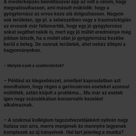
A mesterképzés beindításával épp az volt a célom, hogy
megvalósulhasson, ami másutt működik: hogy a
gyógytornász az orvos keze alá dolgozhasson. Nagyon
sok területen, így pl. a sebészetben vagy a traumatológián
az orvosok már felismerték, hogy egy jó gyógytornász
sokat segíthet nekik is, mert egy jó műtét eredménye még
jobban látszik, ha a műtét után jó gyógytornász kezébe
kerül a beteg. De vannak területek, ahol nehéz átlépni a
hagyományokon.
– Melyek ezek a szakterületek?
– Például az idegsebészet, amellyel kapcsolatban azt
mondhatom, hogy régen a gerincsérves eseteket azonnal
műtötték, aztán kiújult a probléma… Ma már az esetek
igen nagy százalékában konzervatív kezelést
alkalmaznak.
– A szakmai kollégium tagozatvezetőjeként nyilván nagy
hatása van arra, merre menjenek és mennyire legyenek
komplexek az új irányelvek. Hol tart jelenleg a munka?