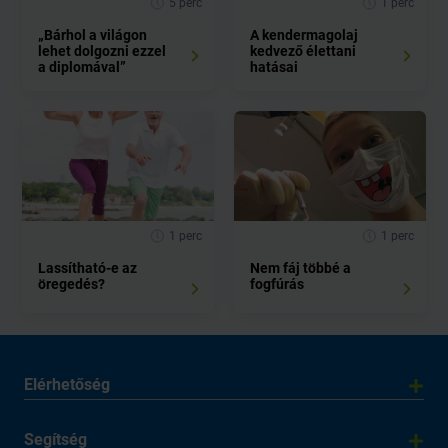
5 perc
1 perc
„Bárhol a világon
A kendermagolaj
lehet dolgozni ezzel
kedvező élettani
a diplomával”
hatásai
1 perc
1 perc
Lassítható-e az
Nem fáj többé a
öregedés?
fogfúrás
Elérhetőség
Segítség