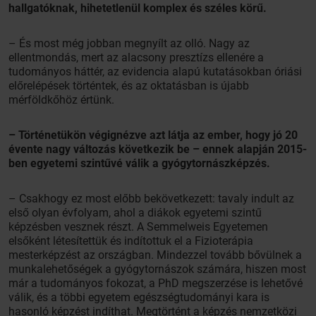
hallgatóknak, hihetetlenül komplex és széles körű.
– És most még jobban megnyílt az olló. Nagy az
ellentmondás, mert az alacsony presztízs ellenére a
tudományos háttér, az evidencia alapú kutatásokban óriási
előrelépések történtek, és az oktatásban is újabb
mérföldkőhöz értünk.
– Történetükön végignézve azt látja az ember, hogy jó 20
évente nagy változás következik be – ennek alapján 2015-
ben egyetemi szintűvé válik a gyógytornászképzés.
– Csakhogy ez most előbb bekövetkezett: tavaly indult az
első olyan évfolyam, ahol a diákok egyetemi szintű
képzésben vesznek részt. A Semmelweis Egyetemen
elsőként létesítettük és indítottuk el a Fizioterápia
mesterképzést az országban. Mindezzel tovább bővülnek a
munkalehetőségek a gyógytornászok számára, hiszen most
már a tudományos fokozat, a PhD megszerzése is lehetővé
válik, és a többi egyetem egészségtudományi kara is
hasonló képzést indíthat. Megtörtént a képzés nemzetközi