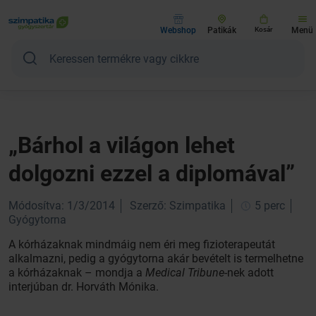
Webshop
Patikák
Kosár
Menü
„Bárhol a világon lehet
dolgozni ezzel a diplomával”
Módosítva: 1/3/2014
Szerző: Szimpatika
5 perc
Gyógytorna
A kórházaknak mindmáig nem éri meg fizioterapeutát
alkalmazni, pedig a gyógytorna akár bevételt is termelhetne
a kórházaknak – mondja a
Medical Tribune
-nek adott
interjúban dr. Horváth Mónika.