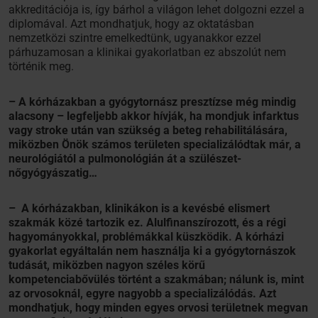
akkreditációja is, így bárhol a világon lehet dolgozni ezzel a
diplomával. Azt mondhatjuk, hogy az oktatásban
nemzetközi szintre emelkedtünk, ugyanakkor ezzel
párhuzamosan a klinikai gyakorlatban ez abszolút nem
történik meg.
– A kórházakban a gyógytornász presztízse még mindig
alacsony – legfeljebb akkor hívják, ha mondjuk infarktus
vagy stroke után van szükség a beteg rehabilitálására,
miközben Önök számos területen specializálódtak már, a
neurológiától a pulmonológián át a szülészet-
nőgyógyászatig…
– A kórházakban, klinikákon is a kevésbé elismert
szakmák közé tartozik ez. Alulfinanszírozott, és a régi
hagyományokkal, problémákkal küszködik. A kórházi
gyakorlat egyáltalán nem használja ki a gyógytornászok
tudását, miközben nagyon széles körű
kompetenciabővülés történt a szakmában; nálunk is, mint
az orvosoknál, egyre nagyobb a specializálódás. Azt
mondhatjuk, hogy minden egyes orvosi területnek megvan