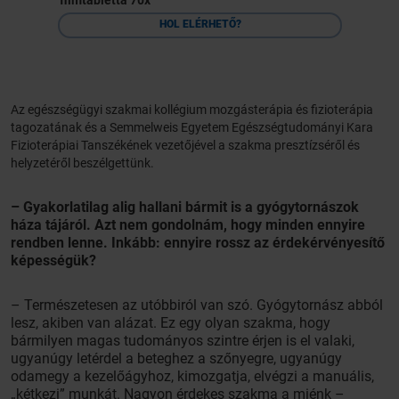
filmtabletta 70x
HOL ELÉRHETŐ?
Az egészségügyi szakmai kollégium mozgásterápia és fizioterápia
tagozatának és a Semmelweis Egyetem Egészségtudományi Kara
Fizioterápiai Tanszékének vezetőjével a szakma presztízséről és
helyzetéről beszélgettünk.
– Gyakorlatilag alig hallani bármit is a gyógytornászok
háza tájáról. Azt nem gondolnám, hogy minden ennyire
rendben lenne. Inkább: ennyire rossz az érdekérvényesítő
képességük?
– Természetesen az utóbbiról van szó. Gyógytornász abból
lesz, akiben van alázat. Ez egy olyan szakma, hogy
bármilyen magas tudományos szintre érjen is el valaki,
ugyanúgy letérdel a beteghez a szőnyegre, ugyanúgy
odamegy a kezelőágyhoz, kimozgatja, elvégzi a manuális,
„kétkezi” munkát. Nagyon érdekes szakma a miénk –