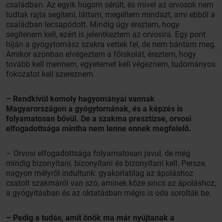
családban. Az egyik húgom sérült, és mivel az orvosok nem
tudtak rajta segíteni, láttam, megéltem mindazt, ami ebből a
családban lecsapódott. Mindig úgy éreztem, hogy
segítenem kell, ezért is jelentkeztem az orvosira. Egy pont
híján a gyógytornász szakra vettek fel, de nem bántam meg.
Amikor azonban elvégeztem a főiskolát, éreztem, hogy
tovább kell mennem, egyetemet kell végeznem, tudományos
fokozatot kell szereznem.
– Rendkívül komoly hagyományai vannak
Magyarországon a gyógytornának, és a képzés is
folyamatosan bővül. De a szakma presztízse, orvosi
elfogadottsága mintha nem lenne ennek megfelelő.
– Orvosi elfogadottsága folyamatosan javul, de még
mindig bizonyítani, bizonyítani és bizonyítani kell. Persze,
nagyon mélyről indultunk: gyakorlatilag az ápoláshoz
csatolt szakmáról van szó, aminek köze sincs az ápoláshoz,
a gyógyításban és az oktatásban mégis is oda sorolták be.
– Pedig a tudás, amit önök ma már nyújtanak a