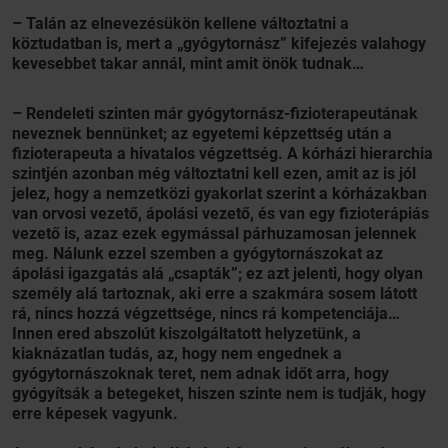
– Talán az elnevezésükön kellene változtatni a
köztudatban is, mert a „gyógytornász” kifejezés valahogy
kevesebbet takar annál, mint amit önök tudnak…
– Rendeleti szinten már gyógytornász-fizioterapeutának
neveznek bennünket; az egyetemi képzettség után a
fizioterapeuta a hivatalos végzettség. A kórházi hierarchia
szintjén azonban még változtatni kell ezen, amit az is jól
jelez, hogy a nemzetközi gyakorlat szerint a kórházakban
van orvosi vezető, ápolási vezető, és van egy fizioterápiás
vezető is, azaz ezek egymással párhuzamosan jelennek
meg. Nálunk ezzel szemben a gyógytornászokat az
ápolási igazgatás alá „csapták”; ez azt jelenti, hogy olyan
személy alá tartoznak, aki erre a szakmára sosem látott
rá, nincs hozzá végzettsége, nincs rá kompetenciája…
Innen ered abszolút kiszolgáltatott helyzetünk, a
kiaknázatlan tudás, az, hogy nem engednek a
gyógytornászoknak teret, nem adnak időt arra, hogy
gyógyítsák a betegeket, hiszen szinte nem is tudják, hogy
erre képesek vagyunk.