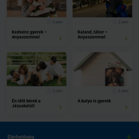
2 perc
2 perc
Kedvenc gyerek –
Kaland, tábor –
Anyaszemmel
Anyaszemmel
2 perc
2 perc
Én időt kérek a
A kutya is gyerek
Jézuskától!
Elérhetőség