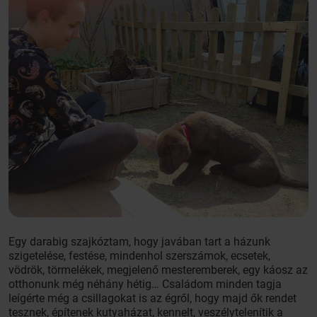
Egy darabig szajkóztam, hogy javában tart a házunk
szigetelése, festése, mindenhol szerszámok, ecsetek,
vödrök, törmelékek, megjelenő mesteremberek, egy káosz az
otthonunk még néhány hétig… Családom minden tagja
leígérte még a csillagokat is az égről, hogy majd ők rendet
tesznek, építenek kutyaházat, kennelt, veszélytelenítik a