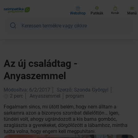
Webshop
Patikák
Kosár
Menü
Az új családtag -
Anyaszemmel
Módosítva: 6/2/2017
Szerző: Szonda Györgyi
2 perc
Anyaszemmel
program
Fogalmam sincs, mi ütött belém, hogy nem álltam a
sarkamra azon a bizonyos szombat délelőttön… Igen,
tündéri volt, ahogy ugrándozott a kis barna gombóc,
szaglászta a gyerekeket, dörgölőzött a lábamhoz, mintha
tudta volna, hogy engem kell megpuhítani.