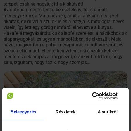
terepet, csak ne hagyjuk itt a kiskutyát!
Az autóban megtörtént a keresztelő is, fél óra alatt
megegyeztünk a Maia névben, amit a lányaim még j-vel
akartak, de mivel a szülők is és a bátyja is mitológiai nevet
viseln, így lett egy görög nimfáról elnevezve a kutyus.
Hazafelé megvásároltuk az alapfelszerelést, a házikóhoz az
alapanyagokat, és ugyan már sötétben, de elkészült Maia
háza, megvarrtam a puha kutyapárnát, kapott vacsorát, és
szépen el is aludt. Ellentétben velem, aki éjszaka kétszer
mentem zseblámpával megnézni, óránként füleltem, hogy
sír-e, izgultam, hogy fázik, hogy szomjas…
Beleegyezés
Részletek
A sütikről