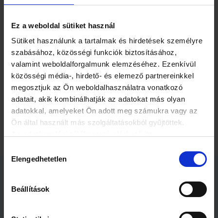
különböző illatanyagokat tudtak a résztvevők orrába juttatni
a vizsgálatok során, miközben az önkéntesek egy
süteményt fogyasztottak. "Minél erősebb volt az étel illata,
Ez a weboldal sütiket használ
annál kisebbeket haraptak a résztvevők" – mondta dr. Rene
Sütiket használunk a tartalmak és hirdetések személyre
A. de Wijk, a kutatás vezetője.
szabásához, közösségi funkciók biztosításához,
"Úgy tűnik, agyunk a harapás nagyságának módosításával
valamint weboldalforgalmunk elemzéséhez. Ezenkívül
tudat alatt képes befolyásolni az ízanyag-bevitelt." A
közösségi média-, hirdető- és elemező partnereinkkel
vizsgálatok szerint az ételek szagának erősebbé tételével az
megosztjuk az Ön weboldalhasználatra vonatkozó
egyes harapásoknál 5-10 százalékkal csökken a bevitel. Ha
adatait, akik kombinálhatják az adatokat más olyan
az étel aromásabb és kisebb adagokban érkezik, hamarabb
adatokkal, amelyeket Ön adott meg számukra vagy az
érezzük jóllakottnak magunkat, ezzel pedig könnyen
fogyhatunk is.
Ön által használt más szolgáltatásokból gyűjtöttek.
Az adatkezelési tájékoztató elérhető itt.
Hozzájárulás
Elengedhetetlen
kiválasztása
Kapcsolódó cikkek
Beállítások