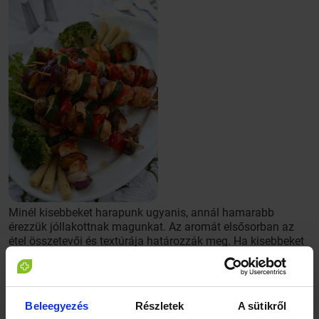
Minél kisebbeket harapunk ugyanis, annál hamarabb
érezzük jóllakottnak magunkat. Az aromát elsősorban az
étel összetevői és textúrája határozzák meg. Ha kisebbeket
harapunk, kevesebb ízanyag jut a szánkba, ami
megmagyarázza, miért eszünk kisebb falatokat az
ismeretlen vagy kevésbé kedvelt ételekből. Hogy külön
tudják vizsgálni az ételek aromájának hatásait, a holland
Beleegyezés
Részletek
A sütikről
kutatók olyan kísérleti módszert hoztak létre, amellyel