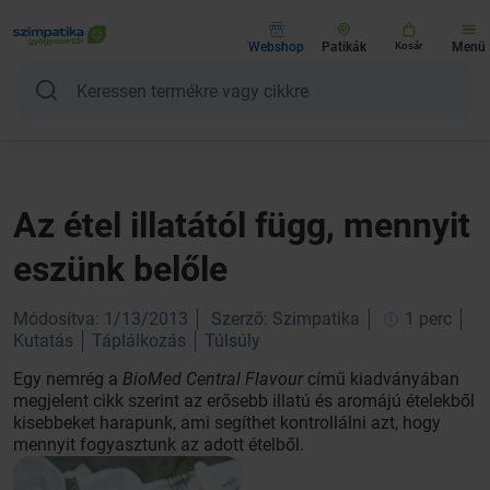
Webshop
Patikák
Kosár
Menü
Az étel illatától függ, mennyit
eszünk belőle
Módosítva: 1/13/2013
Szerző: Szimpatika
1 perc
Kutatás
Táplálkozás
Túlsúly
Egy nemrég a
BioMed Central Flavour
című kiadványában
megjelent cikk szerint az erősebb illatú és aromájú ételekből
kisebbeket harapunk, ami segíthet kontrollálni azt, hogy
mennyit fogyasztunk az adott ételből.