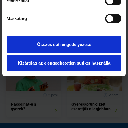
Statisztikai
Marketing
1 perc
2 perc
Az étel illatától függ,
A rendszertelenül
mennyit eszünk
étkezők többsége
Összes süti engedélyezése
belőle
fiatal
Kizárólag az elengedhetetlen sütiket használja
2 perc
2 perc
Nassolhat-e a
Gyerekkorunk ízeit
gyerek?
szeretjük a legjobban