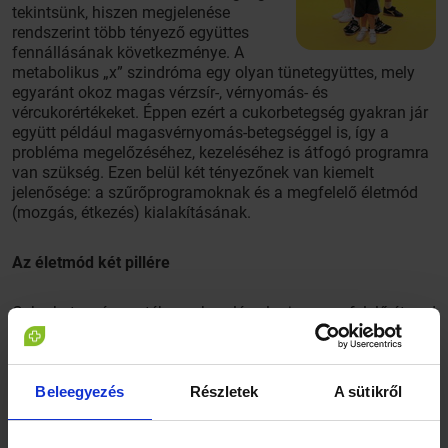
tekintsünk, hiszen megjelenése
rendszerint több tényező együttes
fennállásának következménye. A
metabolikus „x” szindróma egy olyan tünetegyüttes, mely
egyaránt okoz magas vérzsír-, vérnyomás- és
vércukorértékeket. Éppen ezért a cukorbetegség gyakran jár
együtt például magasvérnyomás-betegséggel is, így a
probléma megelőzéséhez, kezeléséhez is átfogó programra
van szükség. Ezen belül két tényezőnek van kiemelt
jelenősége: a szűrőprogramoknak és a megfelelő életmód
(mozgás, étkezés) kialakításának.
Az életmód két pillére
Cukorbetegség esetében a kezelés alapja a megfelelő étrend
és a rendszeres, személyre szabott mozgás. A sport és a
táplálkozás célja kiegyensúlyozni, ideális szinten tartani a
vércukorszintet, megfelelő szénhidrát-bevitellel javítani a
Beleegyezés
Részletek
A sütikről
szervezet működésén, de az edzéssel a vércukorszint kóros
csökkenése, a hipoglikémia és a növekedése, a
hiperglikémia is megakadályozható. Nagy tévhit a