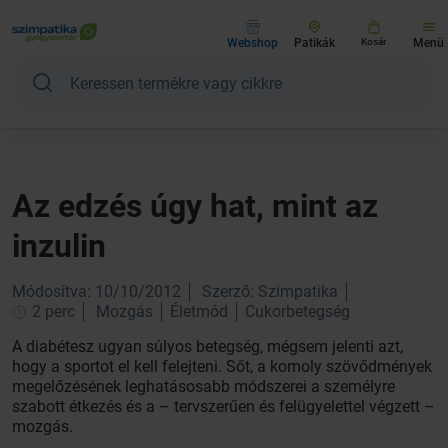
Webshop
Patikák
Kosár
Menü
Az edzés úgy hat, mint az
inzulin
Módosítva: 10/10/2012
Szerző: Szimpatika
2 perc
Mozgás
Életmód
Cukorbetegség
A diabétesz ugyan súlyos betegség, mégsem jelenti azt,
hogy a sportot el kell felejteni. Sőt, a komoly szövődmények
megelőzésének leghatásosabb módszerei a személyre
szabott étkezés és a – tervszerűen és felügyelettel végzett –
mozgás.