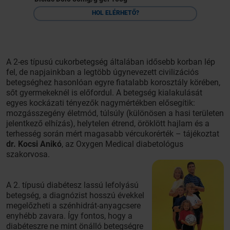
HOL ELÉRHETŐ?
A 2-es típusú cukorbetegség általában idősebb korban lép
fel, de napjainkban a legtöbb úgynevezett civilizációs
betegséghez hasonlóan egyre fiatalabb korosztály körében,
sőt gyermekeknél is előfordul. A betegség kialakulását
egyes kockázati tényezők nagymértékben elősegítik:
mozgásszegény életmód, túlsúly (különösen a hasi területen
jelentkező elhízás), helytelen étrend, öröklött hajlam és a
terhesség során mért magasabb vércukorérték – tájékoztat
dr. Kocsi Anikó
, az Oxygen Medical diabetológus
szakorvosa.
A 2. típusú diabétesz lassú lefolyású
betegség, a diagnózist hosszú évekkel
megelőzheti a szénhidrát-anyagcsere
enyhébb zavara. Így fontos, hogy a
diabéteszre ne mint önálló betegségre