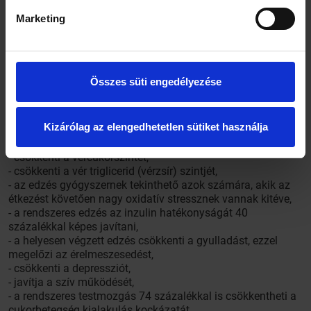
cikkében részletesen foglalkozik az edzés-testmozgás és a
Marketing
szervezet cukorháztartása, a cukorbetegség megelőzése és
gyógyítása összefüggéseivel. A szerző több évtizedes
szakmai tapasztalattal bír a testedzés, a cukorbetegség és
az anyagcserebetegségek témakörében. Sportorvosként,
oktatóként és kutatóként szerzett tapasztalatai minden
Összes süti engedélyezése
bizonnyal megingathatatlanok.
Kizárólag az elengedhetetlen sütiket használja
A rendszeres edzés hatásai a szervezetre:
- növeli a szervezet antioxidáns aktivitását,
- csökkenti a vércukorszintet,
- csökkenti a vér triglicerid (vérzsír) szintjét,
- az edzés gyógyszernek tekinthető azok számára, akik az
étkezést követően nagy oxidatív stressznek vannak kitéve,
- a rendszeres edzés az inzulin hatékonyságát 40
százalékkal képes javítani,
- a helyesen végzett edzés csökkenti a gyulladást, ezzel
megelőzi az érelmeszesedést,
- csökkenti a depressziót,
- javítja a szív működését,
- a rendszeres testmozgás 74 százalékkal is csökkentheti a
cukorbetegség kialakulás kockázatát,