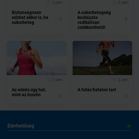
2 perc
2 perc
Biztonságosan
A cukorbetegség
edzhet akkor is, ha
kockázata
cukorbeteg
radikálisan
csökkenthető!
2 perc
2 perc
Az edzés úgy hat,
A futás fiatalon tart
mint az inzulin
Elérhetőség