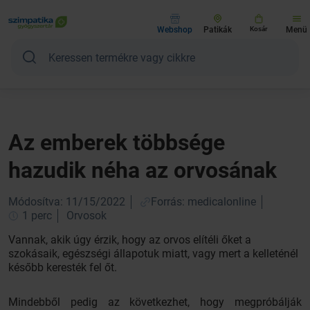
Webshop
Patikák
Kosár
Menü
Az emberek többsége
hazudik néha az orvosának
Módosítva: 11/15/2022
Forrás: medicalonline
1 perc
Orvosok
Vannak, akik úgy érzik, hogy az orvos elítéli őket a
szokásaik, egészségi állapotuk miatt, vagy mert a kelleténél
később keresték fel őt.
Mindebből pedig az következhet, hogy megpróbálják