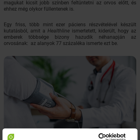
magukat kicsit jobb színben feltüntetni az orvos előtt, és
ehhez még olykor füllentenek is.
Egy friss, több mint ezer páciens részvételével készült
kutatásból, amit a
Healthline
ismertetett, kiderült, hogy az
emberek többsége bizony hazudik néhanapján az
orvosának: az alanyok 77 százaléka ismerte ezt be.