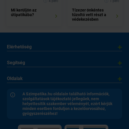
4 perc
1 perc
Mi kerüljön az
Tízezer önkéntes
útipatikába?
tűzoltó vett részt a
védekezésben
Elérhetőség
Segítség
Oldalak
A Szimpatika.hu oldalain található információk,
szolgáltatások tájékoztató jellegűek, nem
helyettesítik szakember véleményét, ezért kérjük
minden esetben forduljon a kezelőorvosához,
gyógyszerészéhez!