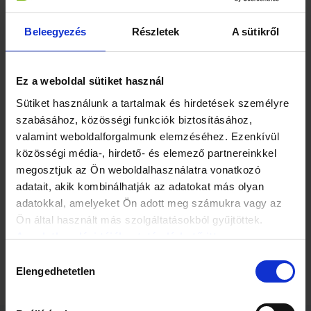
Beleegyezés
Részletek
A sütikről
A Z-generációban az átlagnál magasabb, 96 százalék volt a
füllentők aránya. Őket követték a milleniálok, majd az X-
generáció, végül a baby boomerek.
Ez a weboldal sütiket használ
A vizsgálat szerint a betegek leginkább az
életmódjukról
,
Sütiket használunk a tartalmak és hirdetések személyre
azon belül is az
alkoholfogyasztási
, illetve az
evési
szabásához, közösségi funkciók biztosításához,
szokásaikról
, a
fizikai aktivitásukról
és a
szexuális
valamint weboldalforgalmunk elemzéséhez. Ezenkívül
életükről,
valamint a
tüneteikről
hazudnak.
közösségi média-, hirdető- és elemező partnereinkkel
megosztjuk az Ön weboldalhasználatra vonatkozó
Mindez viszont generációs sajátosságokat is mutat: a Z
adatait, akik kombinálhatják az adatokat más olyan
generáció főleg a szexuális élettel, a milleniálok a
adatokkal, amelyeket Ön adott meg számukra vagy az
testmozgással, az X generáció az alkoholfogyasztással, a
Ön által használt más szolgáltatásokból gyűjtöttek.
baby boomer az étkezési szokásokkal kapcsolatban nem
mond igazat.
Az adatkezelési tájékoztató elérhető itt.
Hozzájárulás
Elengedhetetlen
kiválasztása