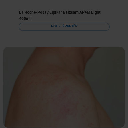
La Roche-Posay Lipikar Balzsam AP+M Light
400ml
HOL ELÉRHETŐ?