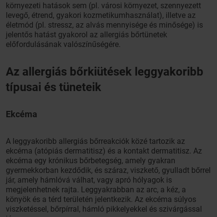
környezeti hatások sem (pl. városi környezet, szennyezett
levegő, étrend, gyakori kozmetikumhasználat), illetve az
életmód (pl. stressz, az alvás mennyisége és minősége) is
jelentős hatást gyakorol az allergiás bőrtünetek
előfordulásának valószínűségére.
Az allergiás bőrkiütések leggyakoribb
típusai és tüneteik
Ekcéma
A leggyakoribb allergiás bőrreakciók közé tartozik az
ekcéma (atópiás dermatitisz) és a kontakt dermatitisz. Az
ekcéma egy krónikus bőrbetegség, amely gyakran
gyermekkorban kezdődik, és száraz, viszkető, gyulladt bőrrel
jár, amely hámlóvá válhat, vagy apró hólyagok is
megjelenhetnek rajta. Leggyakrabban az arc, a kéz, a
könyök és a térd területén jelentkezik. Az ekcéma súlyos
viszketéssel, bőrpírral, hámló pikkelyekkel és szivárgással