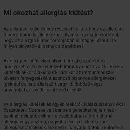
Mi okozhat allergiás kiütést?
Az allergiás reakciók egy részénél tipikus, hogy az allergiás
tünetek bőrön is jelentkeznek. Ilyenkor gyakran előfordul,
hogy az allergia kiütés formájában is megnyilvánul. De
milyen tényezők állhatnak a háttérben?
Az allergiás kiütéseken olyan bőrreakciókat értünk,
amelyeket a szervezet túlzott immunválasza vált ki. Ezek a
kiütések akkor alakulnak ki, amikor az immunrendszer
tévesen fenyegetésként azonosít bizonyos allergéneket
(például pollent, állatszőrt vagy különböző vegyi
anyagokat), és védekezni kezd ellenük.
Az allergiás kiütések és egyéb reakciók kialakulásának okai
összetettek. Szerepe van benne a genetikai hajlamnak -
azoknál például, akiknek a családjában előfordult már
allergia vagy asztma, nagyobb eséllyel jelentkeznek
allergiás bőrreakciók. De nem elhanyagolhatók a különféle