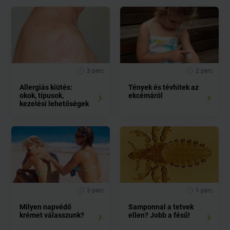
3 perc
2 perc
Allergiás kiütés:
Tények és tévhitek az
okok, típusok,
ekcémáról
kezelési lehetőségek
3 perc
1 perc
Milyen napvédő
Samponnal a tetvek
krémet válasszunk?
ellen? Jobb a fésű!