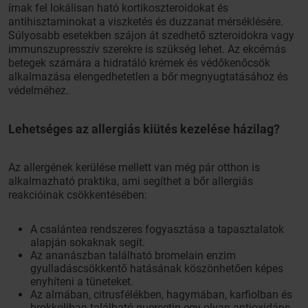
írnak fel lokálisan ható kortikoszteroidokat és
antihisztaminokat a viszketés és duzzanat mérséklésére.
Súlyosabb esetekben szájon át szedhető szteroidokra vagy
immunszupresszív szerekre is szükség lehet. Az ekcémás
betegek számára a hidratáló krémek és védőkenőcsök
alkalmazása elengedhetetlen a bőr megnyugtatásához és
védelméhez.
Lehetséges az allergiás kiütés kezelése házilag?
Az allergének kerülése mellett van még pár otthon is
alkalmazható praktika, ami segíthet a bőr allergiás
reakcióinak csökkentésében:
A csalántea rendszeres fogyasztása a tapasztalatok
alapján sokaknak segít.
Az ananászban található bromelain enzim
gyulladáscsökkentő hatásának köszönhetően képes
enyhíteni a tüneteket.
Az almában, citrusfélékben, hagymában, karfiolban és
brokkoliban található quercetin egy olyan antioxidáns,