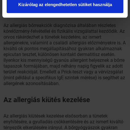
Hogyan diagnosztizálhatók az allergiás
Kizárólag az elengedhetetlen sütiket használja
bőrkiütések?
Az allergiás bőrreakciók diagnózisa általában részletes
kórelőzmény-felvétellel és fizikális vizsgálattal kezdődik. Az
orvos rákérdezhet a tünetek kezdetére, az ismert
allergénekre, valamint a családi allergiás előzményekre is. A
kiváltó ok pontos megállapításához gyakran alkalmaznak
epicutan tesztet, különösen kontakt dermatitisz esetén.
Ilyenkor kis mennyiségű gyanús allergént helyeznek a bőrre
tapaszok formájában, majd néhány napig figyelik az adott
terület reakcióját. Emellett a Prick-teszt vagy a vérvizsgálat
(mint például a specifikus IgE szintek mérése) is segíthet az
allergének azonosításában.
Az allergiás kiütés kezelése
Az allergiás kiütések kezelése elsősorban a tünetek
enyhítésére, a gyulladás csökkentésére és az ismert kiváltó
tényezők elkerülésére irányul. A bőrgyógyászok gyakran