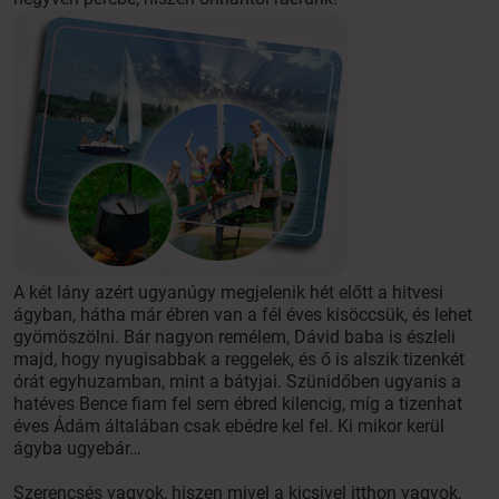
A két lány azért ugyanúgy megjelenik hét előtt a hitvesi
ágyban, hátha már ébren van a fél éves kisöccsük, és lehet
gyömöszölni. Bár nagyon remélem, Dávid baba is észleli
majd, hogy nyugisabbak a reggelek, és ő is alszik tizenkét
órát egyhuzamban, mint a bátyjai. Szünidőben ugyanis a
hatéves Bence fiam fel sem ébred kilencig, míg a tizenhat
éves Ádám általában csak ebédre kel fel. Ki mikor kerül
ágyba ugyebár…
Szerencsés vagyok, hiszen mivel a kicsivel itthon vagyok,