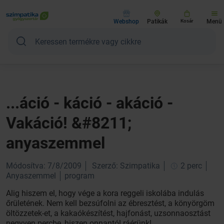
Webshop
Patikák
Kosár
Menü
...áció - káció - akáció -
Vakáció! &#8211;
anyaszemmel
Módosítva: 7/8/2009
Szerző: Szimpatika
2 perc
Anyaszemmel
program
Alig hiszem el, hogy vége a kora reggeli iskolába indulás
őrületének. Nem kell bezsúfolni az ébresztést, a könyörgöm
öltözzetek-et, a kakaókészítést, hajfonást, uzsonnaosztást
negyven percbe, hiszen onnantól ráérünk!