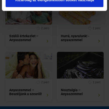
2 perc
2 perc
Szülői értekezlet –
Hurrá, nyaralunk! -
Anyaszemmel
anyaszemmel
2 perc
2 perc
Anyaszemmel –
Nosztalgia –
Beszéljünk a szexről!
Anyaszemmel