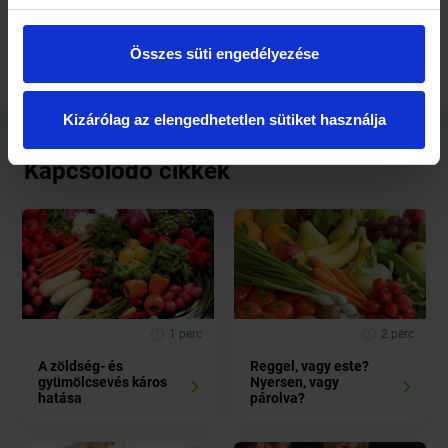
forrás: Medipress
Összes süti engedélyezése
Kizárólag az elengedhetetlen sütiket használja
Kapcsolódó cikkek
1 perc
2 perc
A zöldség- és
Reggel, vagy este?
gyümölcsevés káros
Nyersen, vagy
hatása
párolva?