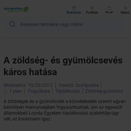
Webshop
Patikák
Kosár
Menü
A zöldség- és gyümölcsevés
káros hatása
Módosítva: 10/20/2012
Szerző: Szimpatika
1 perc
Fogyókúra
Táplálkozás
Zöldség-gyümölcs
A zöldségek és a gyümölcsök a közvélekedés szerint ugyan
bármilyen mennyiségben fogyaszthatóak, ám az egyesült
államokbeli Loyola Egyetem táplálkozási szakértője úgy
véli, ez korántsem igaz.