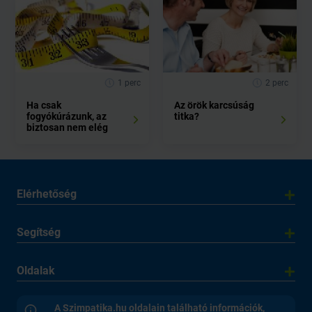
1 perc
2 perc
Ha csak
Az örök karcsúság
fogyókúrázunk, az
titka?
biztosan nem elég
Elérhetőség
Segítség
Oldalak
A Szimpatika.hu oldalain található információk,