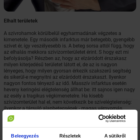
Elhalt területek
A szívrohamok körülbelül egyharmadának végzetes a
kimenetele. Egy második infarktus már betegebb, gyengébb
szívet ér, így veszélyesebb is. A beteg sorsa attól függ, hogy
az elhalás mekkora szívizomterületet érint. S hogy ezt mi
befolyásolja? Részben az, hogy az elzáródott érszakasz
milyen kiterjedésű területet látott el, de az is nagyon
lényeges, hogy milyen gyorsan érkezik szakszerű segítség
és sikerül-e megnyitni az elzáródott érszakaszt. Ilyenkor
nagyon fontos tényező az idő. Masszív infarktus esetén
heveny keringési elégtelenség állhat be: itt sajnos igen nagy
az esély a tragikus végkimenetelre. Ha kisebb
szívizomterület hal el, nem következik be szívelégtelenség:
ilyenkor a társuló alapbetegségek - magas vérnyomás,
diabétesz, magas koleszterinszint stb. - függvénye, milyen
lesz szívroham prognózisa. Az ismétlődő, kisebb
infarktusok következménye az lesz, hogy elfogynak a
működő izomsejtek, és egy idő után keringési elégtelenség
Beleegyezés
Részletek
A sütikről
következik be.