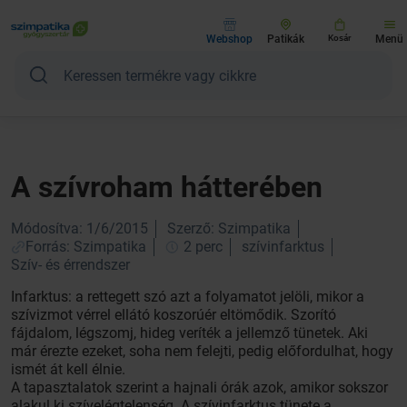
Webshop
Patikák
Kosár
Menü
A szívroham hátterében
Módosítva: 1/6/2015
Szerző: Szimpatika
Forrás: Szimpatika
2 perc
szívinfarktus
Szív- és érrendszer
Infarktus: a rettegett szó azt a folyamatot jelöli, mikor a
szívizmot vérrel ellátó koszorúér eltömődik. Szorító
fájdalom, légszomj, hideg veríték a jellemző tünetek. Aki
már érezte ezeket, soha nem felejti, pedig előfordulhat, hogy
ismét át kell élnie.
A tapasztalatok szerint a hajnali órák azok, amikor sokszor
alakul ki szívelégtelenség. A szívinfarktus tünete a