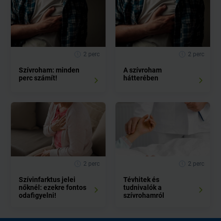
2 perc
2 perc
Szívroham: minden
A szívroham
perc számít!
hátterében
2 perc
2 perc
Szívinfarktus jelei
Tévhitek és
nőknél: ezekre fontos
tudnivalók a
odafigyelni!
szívrohamról